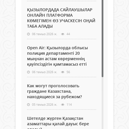
ҚЫЗЫЛОРДАДА САЙЛАУШЫЛАР
ОНЛАЙН ПЛАТФОРМА
КӨМЕГІМЕН ӨЗ УЧАСКЕСІН ОҢАЙ
ТАБА АЛАДЫ
06 тамыз 2026 ж.
44
Open Air: Қызылорда облысы
полиция департаменті 20
мыңнан астам көрерменнің
қауіпсіздігін қамтамасыз етті
06 тамыз 2026 ж.
56
Как могут проголосовать
граждане Казахстана,
находящиеся за рубежом?
05 тамыз 2026 ж.
114
Шетелде жүрген Қазақстан
азаматтары қалай дауыс бере