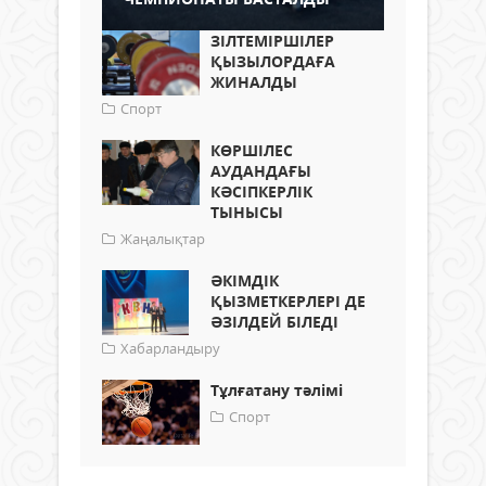
ЗІЛТЕМІРШІЛЕР
ҚЫЗЫЛОРДАҒА
ЖИНАЛДЫ
Спорт
КӨРШІЛЕС
АУДАНДАҒЫ
КӘСІПКЕРЛІК
ТЫНЫСЫ
Жаңалықтар
ӘКІМДІК
ҚЫЗМЕТКЕРЛЕРІ ДЕ
ӘЗІЛДЕЙ БІЛЕДІ
Хабарландыру
Тұлғатану тәлімі
Спорт