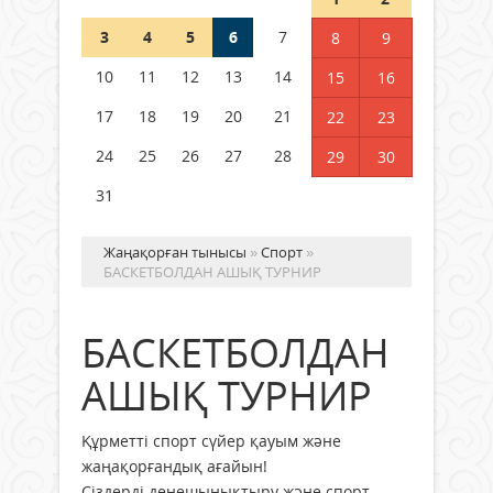
3
4
5
6
7
8
9
Германия аптап ыстыққа
байланысты суды үнемдей
10
11
12
13
14
15
16
бастады
17
18
19
20
21
22
23
04 тамыз 2026 ж.
92
24
25
26
27
28
29
30
31
Жаңақорған тынысы
»
Спорт
»
БАСКЕТБОЛДАН АШЫҚ ТУРНИР
БАСКЕТБОЛДАН
АШЫҚ ТУРНИР
Құрметті спорт сүйер қауым және
жаңақорғандық ағайын!
Сіздерді денешынықтыру және спорт