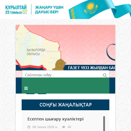
СОҢҒЫ ЖАҢАЛЫҚТАР
Есептен шығару куәліктері
06 тамыз 2026 ж.
40