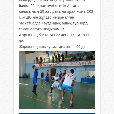
бөлімі 22 ақпан күні өтетін Астана
қаласының 20 жылдығына орай және СКЗ-
U ЖШС-нің жүлдесіне арналған
баскетболдан аудандық ашық турнирді
тамашалауға шақырамыз.
Жарыстың басталуы 22 ақпан сағат 9-00
де.
Жарыстың ашылу салтанаты 11-00 де.