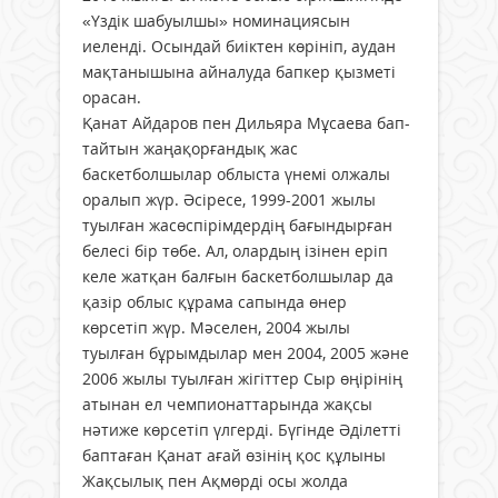
«Үздік шабуылшы» номинациясын
иеленді. Осындай биіктен көрініп, аудан
мақтанышына айналуда бапкер қызметі
орасан.
Қанат Айдаров пен Дильяра Мұсаева бап­
тайтын жаңақорғандық жас
баскетболшылар облыста үнемі олжалы
оралып жүр. Әсіресе, 1999-2001 жылы
туылған жасөспірімдердің бағындырған
белесі бір төбе. Ал, олар­дың ізінен еріп
келе жатқан балғын баскетболшылар да
қазір облыс құрама сапында өнер
көрсетіп жүр. Мәселен, 2004 жылы
туылған бұрымдылар мен 2004, 2005 және
2006 жылы туылған жігіттер Сыр өңірінің
атынан ел чемпионаттарында жақсы
нәтиже көрсетіп үлгерді. Бүгінде Әділетті
баптаған Қанат ағай өзінің қос құлыны
Жақсылық пен Ақмөрді осы жолда