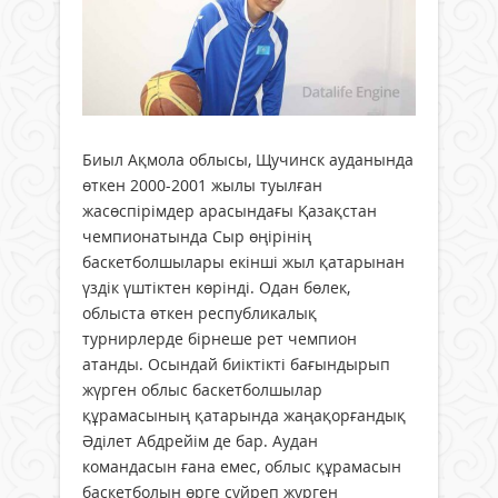
Биыл Ақмола облысы, Щучинск ауданында
өткен 2000-2001 жылы туылған
жасөспірімдер арасындағы Қазақстан
чемпионатында Сыр өңірінің
баскетболшылары екінші жыл қатарынан
үздік үштіктен көрінді. Одан бөлек,
облыста өткен республикалық
турнирлерде бірнеше рет чемпион
атанды. Осындай биіктікті бағындырып
жүрген облыс баскетболшылар
құрамасының қатарында жаңақорғандық
Әділет Абдрейім де бар. Аудан
командасын ғана емес, облыс құрамасын
баскетболын өрге сүйреп жүрген