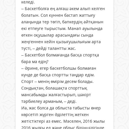
келеді.
– Баскетболға ең алғаш әкем алып келген
болатын. Сол күннен бастап жаттығу
алаңында тер төгіп, бапкердің айтқанын
екі етпеуге тырыстым. Манап ауылында
өткен оқушылар арасындағы сында
жеңгеннен кейін қызығушылығым арта
түсті, – дейді талантты жас.
– Баскетбол болмағанда басқа спортқа
бара ма едің?
– Әрине, егер баскетболшы болмаған
күнде де басқа спортты таңдар едім.
Спорт – менің өмірім десем болады.
Сондықтан, болашақта спорттық
мансабымды жалғастырып, шәкірт
тәрбиелеу арманым, – деді.
Иә, жас болса да облыста табысты өнер
көрсетіп жүрген Әділеттің жеткен
жетістіктері аз емес. Мәселен, 2016 жылы
2016 жылғы ел және облыс біріншілігінде