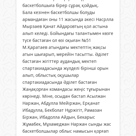
баскетболшыға бірер сұрақ қойдық.
Бала кезінен баскетболшы болуды
армандаған оны 11 жасында әкесі Насрлла
Мырзаев Қанат Айдаровтың қол астына
алып келеді. Бойындағы талантымен көзге
түсе бастаған ол өзі оқыған №51
М.Қаратаев атындағы мектептің жақсы
атын шығарып, мерейін тасытты. Әділет
бастаған жігіттер аудандық мектеп
спартакиадасында жүл­делі бірінші орын
алып, облыстық оқу­шылар
спартакиадасында Әділет бастаған
Жаңақорған командасы жеңіс тұғырынан
көрінеді. Міне, осыдан бастап Асылжан
Наржан, Абдулла Мейіржан, Ерқанат
Ибадулла, Бекболат Нұржігіт, Рамазан
Біржан, Ибадолла Айдын, Бекарыс
Жұмабек, Мұхамеджан Наржан сынды жас
баскетболшылар облыс намысын қорғап