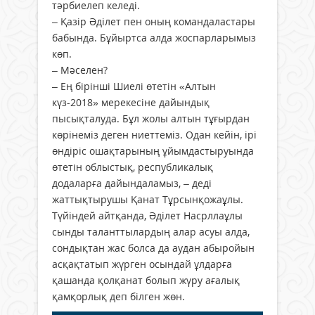
тәрбиелеп келеді.
– Қазір Әділет пен оның командаластары
бабында. Бұйыртса алда жоспарларымыз
көп.
– Мәселен?
– Ең бірінші Шиелі өтетін «Алтын
күз-2018» мерекесіне дайындық
пысықталуда. Бұл жолы алтын тұғырдан
көрінеміз деген ниеттеміз. Одан кейін, ірі
өндіріс ошақтарының ұйымдастыруында
өтетін облыстық, республикалық
додаларға дайын­даламыз, – деді
жаттықтырушы Қанат Тұр­сын­қожаұлы.
Түйіндей айтқанда, Әділет Насрллаұлы
сынды таланттылардың алар асуы алда,
сондықтан жас болса да аудан абыройын
асқақтатып жүрген осындай ұлдарға
қашанда қолқанат болып жүру ағалық
қамқорлық деп білген жөн.