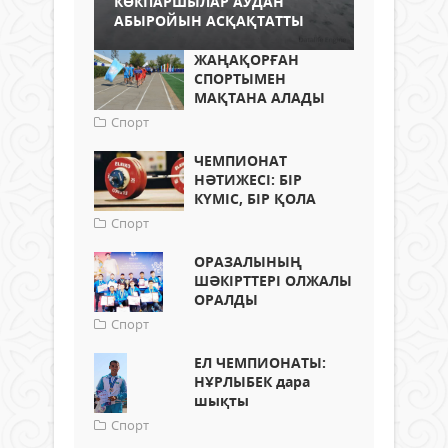
КӨКПАРШЫЛАР АУДАН
АБЫРОЙЫН АСҚАҚТАТТЫ
ЖАҢАҚОРҒАН
СПОРТЫМЕН
МАҚТАНА АЛАДЫ
Спорт
ЧЕМПИОНАТ
НӘТИЖЕСІ: БІР
КҮМІС, БІР ҚОЛА
Спорт
ОРАЗАЛЫНЫҢ
ШӘКІРТТЕРІ ОЛЖАЛЫ
ОРАЛДЫ
Спорт
ЕЛ ЧЕМПИОНАТЫ:
НҰРЛЫБЕК дара
шықты
Спорт