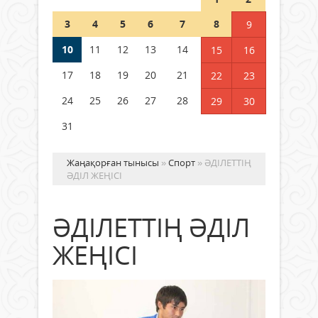
Wi-Fi ҚАБЫРҒА АРҚЫЛЫ ҚАЛАЙ
ӨТЕДІ?
3
4
5
6
7
8
9
06 тамыз 2026 ж.
289
10
11
12
13
14
15
16
17
18
19
20
21
22
23
24
25
26
27
28
29
30
31
Жаңақорған тынысы
»
Спорт
» ӘДІЛЕТТІҢ
ӘДІЛ ЖЕҢІСІ
ӘДІЛЕТТІҢ ӘДІЛ
ЖЕҢІСІ