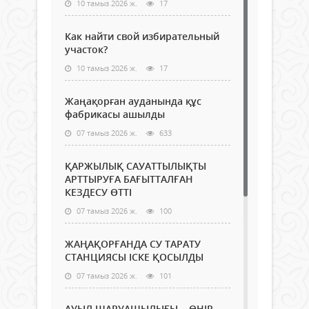
10 тамыз 2026 ж.
17
Как найти свой избирательный
участок?
10 тамыз 2026 ж.
17
Жаңақорған ауданында құс
фабрикасы ашылды
07 тамыз 2026 ж.
633
ҚАРЖЫЛЫҚ САУАТТЫЛЫҚТЫ
АРТТЫРУҒА БАҒЫТТАЛҒАН
КЕЗДЕСУ ӨТТІ
07 тамыз 2026 ж.
100
ЖАҢАҚОРҒАНДА СУ ТАРАТУ
СТАНЦИЯСЫ ІСКЕ ҚОСЫЛДЫ
07 тамыз 2026 ж.
101
АУЫЛ ШАРУАШЫЛЫҒЫ – ӨҢІР