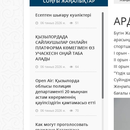
СОҢҒЫ ЖАҢАЛЫҚТАР
Есептен шығару куәліктері
АР
06 тамыз 2026 ж.
51
Бүгін Ж
ҚЫЗЫЛОРДАДА
арасынд
САЙЛАУШЫЛАР ОНЛАЙН
спортш
ПЛАТФОРМА КӨМЕГІМЕН ӨЗ
І орын 
УЧАСКЕСІН ОҢАЙ ТАБА
АЛАДЫ
ІІ орын
ІІІ оры
06 тамыз 2026 ж.
64
"Үздік
Сүйінді
Open Air: Қызылорда
облысы полиция
Жеңімпа
департаменті 20 мыңнан
бағалы
астам көрерменнің
қауіпсіздігін қамтамасыз етті
06 тамыз 2026 ж.
70
Как могут проголосовать
граждане Казахстана,