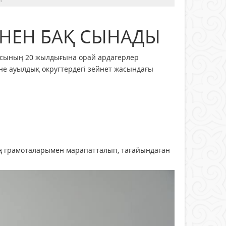
ІНЕН БАҚ СЫНАДЫ
аласының 20 жылдығына орай ардагерлер
әне ауылдық округтердегі зейнет жасындағы
ң грамоталарымен марапатталып, тағайындаған