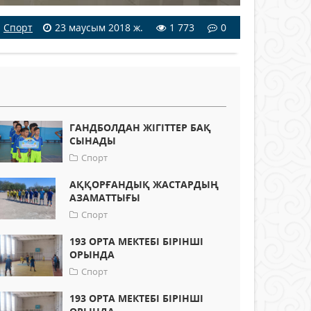
Спорт
23 маусым 2018 ж.
1 773
0
ГАНДБОЛДАН ЖІГІТТЕР БАҚ
СЫНАДЫ
Спорт
АҚҚОРҒАНДЫҚ ЖАСТАРДЫҢ
АЗАМАТТЫҒЫ
Спорт
193 ОРТА МЕКТЕБІ БІРІНШІ
ОРЫНДА
Спорт
193 ОРТА МЕКТЕБІ БІРІНШІ