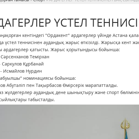
ДАГЕРЛЕР ҮСТЕЛ ТЕННИС
аңақорған кентіндегі "Ордакент" ардагерлер үйінде Астана қ
а үстел теннисінен аудандық жарыс өткізілді. Жарысқа кент ж
ы ардагерлер қатысты. Жарыс қорытындысы бойынша:
- Сәрсенханов Темірхан
 - Саркулов Құрбанай
н - Исмайлов Нурдин
 шабуылшы" номинациясы бойынша:
ков Абутәліп пен Тақырбасов Өмірсерік марапатталды.
з жүлдегерлер аудандық дене шынықтыру және спорт бөліміні
 сыйлықтары табысталды.