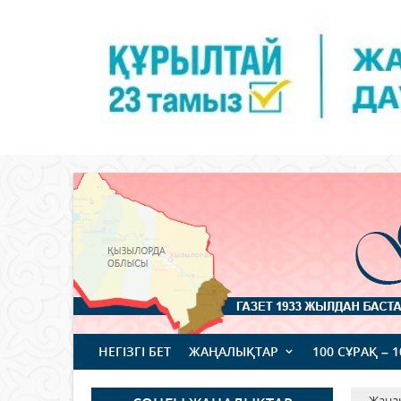
НЕГІЗГІ БЕТ
ЖАҢАЛЫҚТАР
100 СҰРАҚ – 
Жаңа