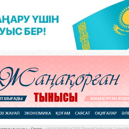
100 ЖАУАП
ЭКОНОМИКА
ҚОҒАМ
САЯСАТ
ОҚИҒАЛАР
ӘЛ
қорған тынысы
»
Спорт
» АРДАГЕРЛЕР ҮСТЕЛ ТЕННИСІНЕН БАҚ СЫНАД