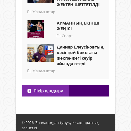
ЖЕКТЕН ШЕТТЕТІЛДІ
Жаңалықтар
АРМАННЫҢ ЕКІНШІ
ЖЕҢІСІ
Спорт
Данияр Елеусіновтың
кәсіпқой бокстағы
жекпе-жегі сәуір
айында өтеді
Жаңалықтар
Пікір қалдыру
© 2026. Zhanaqorgan-tynysy.kz ақпараттық
агенттігі.