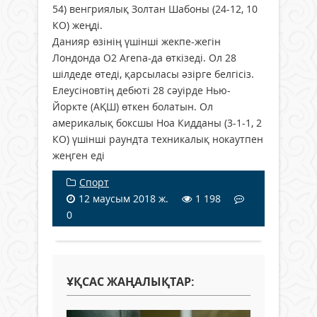
54) венгриялық Золтан Шабоны (24-12, 10
КО) жеңді.
Данияр өзінің үшінші жекпе-жегін
Лондонда O2 Arena-да өткізеді. Ол 28
шілдеде өтеді, қарсыласы әзірге белгісіз.
Елеусіновтің дебюті 28 сәуірде Нью-
Йоркте (АҚШ) өткен болатын. Ол
америкалық боксшы Ноа Кидданы (3-1-1, 2
КО) үшінші раундта техникалық нокаутпен
жеңген еді
Спорт
12 маусым 2018 ж.
1 198
0
ҰҚСАС ЖАҢАЛЫҚТАР: