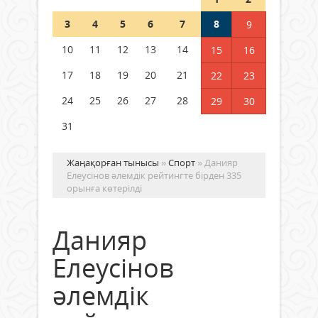
Шетелде жүрген Қазақстан
3
4
5
6
7
8
9
азаматтары қалай дауыс бере
алады?
10
11
12
13
14
15
16
05 тамыз 2026 ж.
158
17
18
19
20
21
22
23
24
25
26
27
28
29
30
31
Жаңақорған тынысы
»
Спорт
» Данияр
Елеусінов әлемдік рейтингте бірден 335
орынға көтерілді
Данияр
Елеусінов
әлемдік