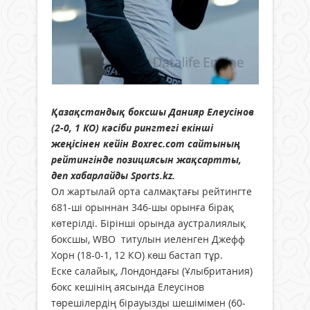
Қазақстандық боксшы Данияр Елеусінов
(2-0, 1 КО) кәсіби рингтегі екінші
жеңісінен кейін Boxrec.com сайтының
рейтингінде позициясын жақсартты,
деп хабарлайды Sports.kz.
Ол жартылай орта салмақтағы рейтингте
681-ші орыннан 346-шы орынға бірақ
көтерілді. Бірінші орында аустралиялық
боксшы, WBO титулын иеленген Джефф
Хорн (18-0-1, 12 КО) көш бастап тұр.
Еске салайық, Лондондағы (Ұлыбритания)
бокс кешінің аясында Елеусінов
төрешілердің бірауызды шешімімен (60-