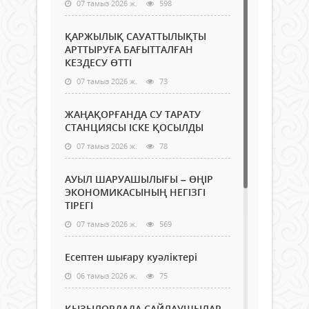
07 тамыз 2026 ж.
598
ҚАРЖЫЛЫҚ САУАТТЫЛЫҚТЫ
АРТТЫРУҒА БАҒЫТТАЛҒАН
КЕЗДЕСУ ӨТТІ
07 тамыз 2026 ж.
73
ЖАҢАҚОРҒАНДА СУ ТАРАТУ
СТАНЦИЯСЫ ІСКЕ ҚОСЫЛДЫ
07 тамыз 2026 ж.
78
АУЫЛ ШАРУАШЫЛЫҒЫ – ӨҢІР
ЭКОНОМИКАСЫНЫҢ НЕГІЗГІ
ТІРЕГІ
07 тамыз 2026 ж.
569
Есептен шығару куәліктері
06 тамыз 2026 ж.
75
ҚЫЗЫЛОРДАДА САЙЛАУШЫЛАР