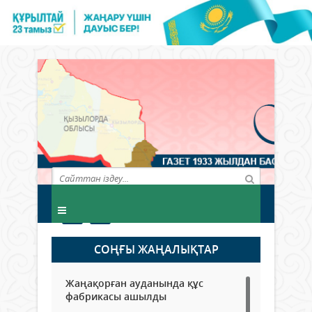
СОҢҒЫ ЖАҢАЛЫҚТАР
Жаңақорған ауданында құс
фабрикасы ашылды