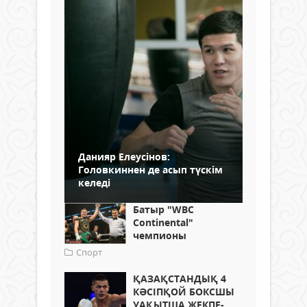
Данияр Елеусінов:
Головкиннен де асып түскім
келеді
Батыр "WBC
Continental"
чемпионы
Спорт
ҚАЗАҚСТАНДЫҚ 4
КӘСІПҚОЙ БОКСШЫ
УАҚЫТША ЖЕКПЕ-