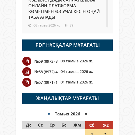
ОНЛАЙН ПЛАТФОРМА
КӨМЕГІМЕН ӨЗ УЧАСКЕСІН ОҢАЙ
ТАБА АЛАДЫ
06 тамыз 2026 ж.
89
Open Air: Қызылорда облысы
PDF НҰСҚАЛАР МҰРАҒАТЫ
полиция департаменті 20
мыңнан астам көрерменнің
қауіпсіздігін қамтамасыз етті
08 тамыз 2026 ж.
№59 (8973) 8
06 тамыз 2026 ж.
101
04 тамыз 2026 ж.
№58 (8972) 4
Wi-Fi ҚАБЫРҒА АРҚЫЛЫ ҚАЛАЙ
01 тамыз 2026 ж.
№57 (8971) 1
ӨТЕДІ?
06 тамыз 2026 ж.
266
ЖАҢАЛЫҚТАР МҰРАҒАТЫ
Как могут проголосовать
граждане Казахстана,
«
Тамыз 2026 »
находящиеся за рубежом?
Дс
Сс
Ср
Бс
Жм
Сб
Жс
05 тамыз 2026 ж.
147
1
2