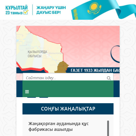
СОҢҒЫ ЖАҢАЛЫҚТАР
Жаңақорған ауданында құс
фабрикасы ашылды