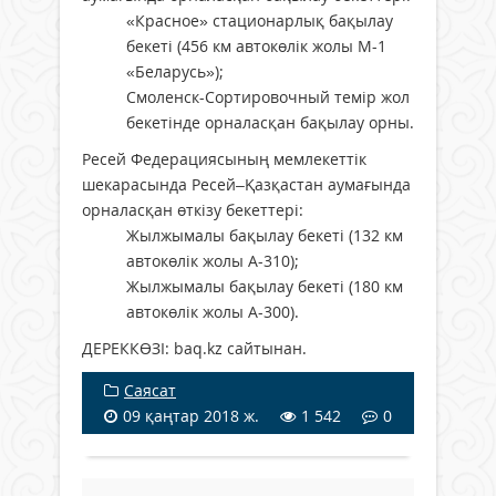
«Красное» стационарлық бақылау
бекеті (456 км автокөлік жолы М-1
«Беларусь»);
Смоленск-Сортировочный темір жол
бекетінде орналасқан бақылау орны.
Ресей Федерациясының мемлекеттік
шекарасында Ресей–Қазқастан аумағында
орналасқан өткізу бекеттері:
Жылжымалы бақылау бекеті (132 км
автокөлік жолы А-310);
Жылжымалы бақылау бекеті (180 км
автокөлік жолы А-300).
ДЕРЕККӨЗІ: baq.kz сайтынан.
Саясат
09 қаңтар 2018 ж.
1 542
0