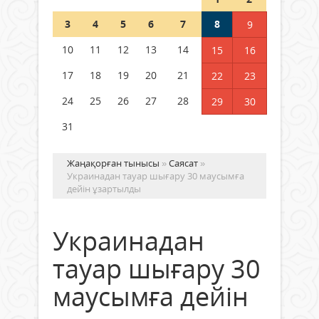
Шетелде жүрген Қазақстан
3
4
5
6
7
8
9
азаматтары қалай дауыс бере
алады?
10
11
12
13
14
15
16
05 тамыз 2026 ж.
157
17
18
19
20
21
22
23
24
25
26
27
28
29
30
31
Жаңақорған тынысы
»
Саясат
»
Украинадан тауар шығару 30 маусымға
дейін ұзартылды
Украинадан
тауар шығару 30
маусымға дейін