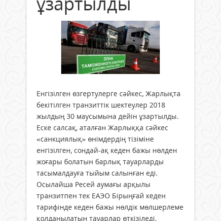
ұзартылды
Енгізілген өзгертулерге сәйкес, Жарлықта
бекітілген транзиттік шектеулер 2018
жылдың 30 маусымына дейін ұзартылды.
Еске салсақ, аталған Жарлыққа сәйкес
«санкциялық» өнімдердің тізіміне
енгізілген, сондай-ақ кеден бажы нөлден
жоғары болатын барлық тауарларды
тасымалдауға тыйым салынған еді.
Осылайша Ресей аумағы арқылы
транзитпен тек ЕАЭО Бірыңғай кеден
тарифінде кеден бажы нөлдік мөлшерлеме
қолданылатын тауарлар өткізіледі.