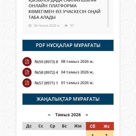
ОНЛАЙН ПЛАТФОРМА
КӨМЕГІМЕН ӨЗ УЧАСКЕСІН ОҢАЙ
ТАБА АЛАДЫ
06 тамыз 2026 ж.
87
Open Air: Қызылорда облысы
PDF НҰСҚАЛАР МҰРАҒАТЫ
полиция департаменті 20
мыңнан астам көрерменнің
қауіпсіздігін қамтамасыз етті
08 тамыз 2026 ж.
№59 (8973) 8
06 тамыз 2026 ж.
97
04 тамыз 2026 ж.
№58 (8972) 4
Wi-Fi ҚАБЫРҒА АРҚЫЛЫ ҚАЛАЙ
01 тамыз 2026 ж.
№57 (8971) 1
ӨТЕДІ?
06 тамыз 2026 ж.
265
ЖАҢАЛЫҚТАР МҰРАҒАТЫ
Как могут проголосовать
граждане Казахстана,
«
Тамыз 2026 »
находящиеся за рубежом?
Дс
Сс
Ср
Бс
Жм
Сб
Жс
05 тамыз 2026 ж.
146
1
2