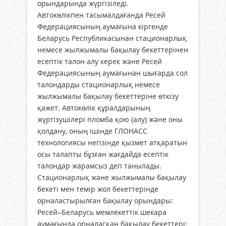
орындарында жүргізіледі.
Автокөлікпен тасымалдағанда Ресей
Федерациясының аумағына кіргенде
Беларусь Республикасынан стационарлық
немесе жылжымалы бақылау бекеттерінен
есептік талон алу керек және Ресей
Федерациясының аумағынан шығарда сол
талондарды стационарлық немесе
жылжымалы бақылау бекеттеріне өткізу
қажет. Автокөлік құралдарының
жүргізушілері пломба қою (алу) және оны
қолдану, оның ішінде ГЛОНАСС
технологиясы негізінде қызмет атқаратын
осы талапты бұзған жағдайда есептік
талондар жарамсыз деп танылады.
Стационарлық және жылжымалы бақылау
бекеті мен темір жол бекеттерінде
орналастырылған бақылау орындары:
Ресей–Беларусь мемлекеттік шекара
аумағында орналасқан бақылау бекеттері: