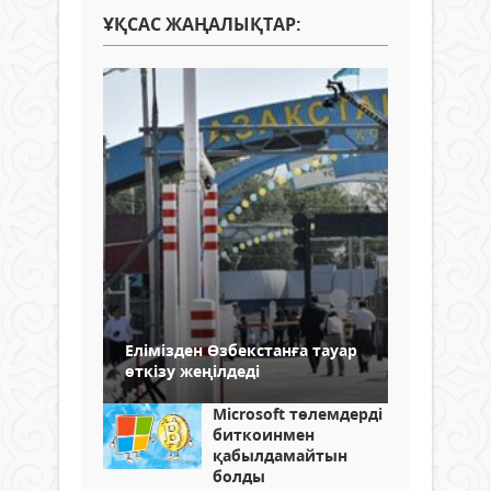
ҰҚСАС ЖАҢАЛЫҚТАР:
Елімізден Өзбекстанға тауар
өткізу жеңілдеді
Microsoft төлемдерді
биткоинмен
қабылдамайтын
болды