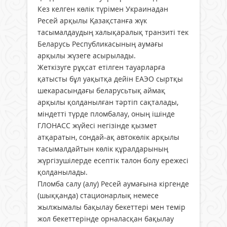
Кез келген көлік түрімен Украинадан
Ресей арқылы Қазақстанға жүк
тасымалдаудың халықаралық транзиті тек
Беларусь Республикасының аумағы
арқылы жүзеге асырылады.
Жеткізуге рұқсат етілген тауарларға
қатысты бұл уақытқа дейін ЕАЭО сыртқы
шекарасындағы беларусьтық аймақ
арқылы қолданылған тәртіп сақталады,
міндетті түрде пломбалау, оның ішінде
ГЛОНАСС жүйесі негізінде қызмет
атқаратын, сондай-ақ автокөлік арқылы
тасымалдайтын көлік құралдарының
жүргізушілерде есептік талон болу ережесі
қолданылады.
Пломба салу (алу) Ресей аумағына кіргенде
(шыққанда) стационарлық немесе
жылжымалы бақылау бекеттері мен темір
жол бекеттерінде орналасқан бақылау