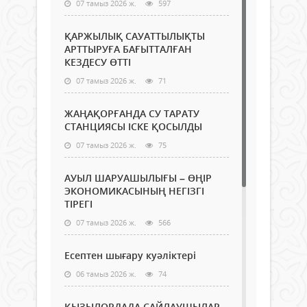
07 тамыз 2026 ж.
597
ҚАРЖЫЛЫҚ САУАТТЫЛЫҚТЫ
АРТТЫРУҒА БАҒЫТТАЛҒАН
КЕЗДЕСУ ӨТТІ
07 тамыз 2026 ж.
71
ЖАҢАҚОРҒАНДА СУ ТАРАТУ
СТАНЦИЯСЫ ІСКЕ ҚОСЫЛДЫ
07 тамыз 2026 ж.
75
АУЫЛ ШАРУАШЫЛЫҒЫ – ӨҢІР
ЭКОНОМИКАСЫНЫҢ НЕГІЗГІ
ТІРЕГІ
07 тамыз 2026 ж.
566
Есептен шығару куәліктері
06 тамыз 2026 ж.
74
ҚЫЗЫЛОРДАДА САЙЛАУШЫЛАР