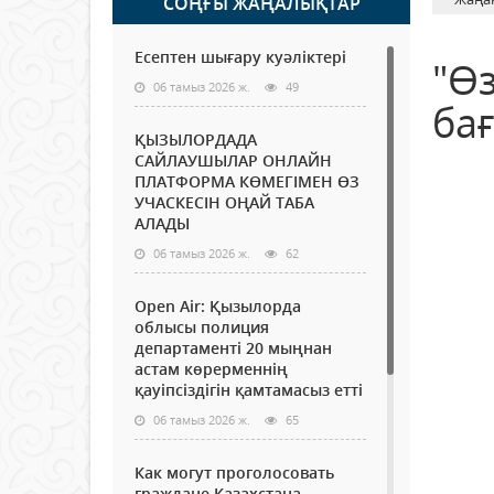
СОҢҒЫ ЖАҢАЛЫҚТАР
Есептен шығару куәліктері
"Ө
06 тамыз 2026 ж.
49
ба
ҚЫЗЫЛОРДАДА
САЙЛАУШЫЛАР ОНЛАЙН
ПЛАТФОРМА КӨМЕГІМЕН ӨЗ
УЧАСКЕСІН ОҢАЙ ТАБА
АЛАДЫ
06 тамыз 2026 ж.
62
Open Air: Қызылорда
облысы полиция
департаменті 20 мыңнан
астам көрерменнің
қауіпсіздігін қамтамасыз етті
06 тамыз 2026 ж.
65
Как могут проголосовать
граждане Казахстана,