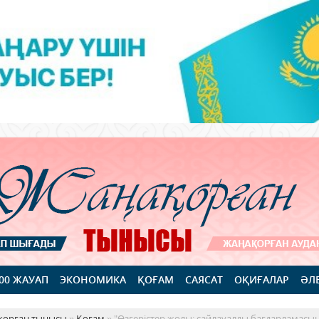
100 ЖАУАП
ЭКОНОМИКА
ҚОҒАМ
САЯСАТ
ОҚИҒАЛАР
ӘЛ
қорған тынысы
»
Қоғам
» "Өзгерістер жолы: сайлауалды бағдарламасы