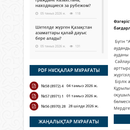
находящиеся за рубежом?
05 тамыз 2026 ж.
118
Өзгері
Шетелде жүрген Қазақстан
бағдар
азаматтары қалай дауыс
бере алады?
Бүгін 
05 тамыз 2026 ж.
131
ауданды
ауданы 
Кассадағы баға мен сөредегі
Сайлауа
баға әр түрлі болған
арттыра
PDF НҰСҚАЛАР МҰРАҒАТЫ
жағдайда
жүргізіл
04 тамыз 2026 ж.
109
Бірлік 
04 тамыз 2026 ж.
№58 (8972) 4
Құрылыс
ҮКІМЕТТІК ЕМЕС ҰЙЫМДАРҒА
оқушыла
01 тамыз 2026 ж.
№57 (8971) 1
АРНАЛҒАН СЫЙЛЫҚАҚЫ
бөлмесі
КОНКУРСЫНА ӨТІНІМ
28 шілде 2026 ж.
№56 (8970) 28
Мердіге
ҚАБЫЛДАУ БАСТАЛДЫ
04 тамыз 2026 ж.
108
ЖАҢАЛЫҚТАР МҰРАҒАТЫ