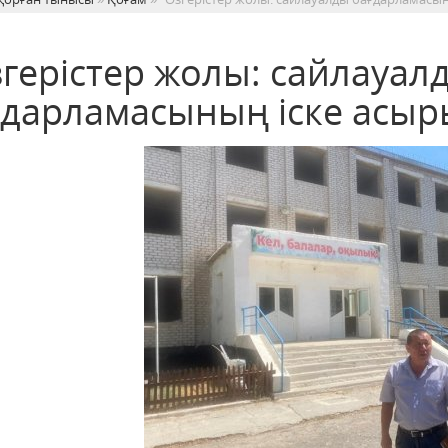
згерістер жолы: сайлауал
ғдарламасының іске асы