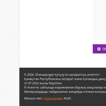
Пі
© 2026. Zhanaqorgan-tynysy.kz ақпараттық агенттігі.
Қазақстан Республикасы Ақпарат және Қоғамдық даму м
21.07.2022 жылы берілген.
® Агенттік сайтында жарияланған барлық мақалалар 
Материалдарды пайдаланған жағдайда сілтеме жасалуы
Меншік иесі:
«Сыр медиа»
ЖШС.