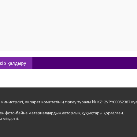
кір қалдыру
инистрлігі, Ақпарат комитетінің тіркеу туралы № KZ12VPY00052387 куә
мен фото-бейне материалдардың авторлық құқықтары қорғалған.
 міндетті.