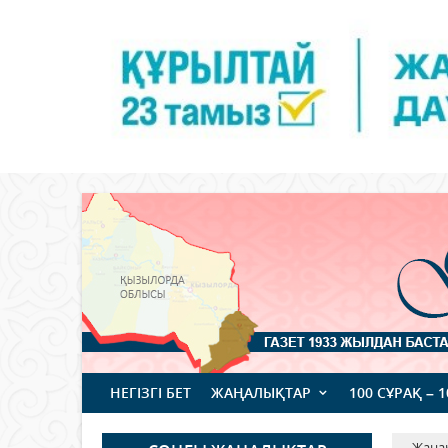
НЕГІЗГІ БЕТ
ЖАҢАЛЫҚТАР
100 СҰРАҚ – 
Жаңа