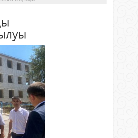
ды
рылуы