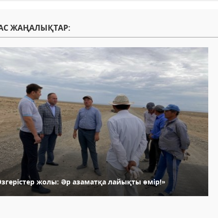
АС ЖАҢАЛЫҚТАР:
Өзгерістер жолы: Әр азаматқа лайықты өмір!»