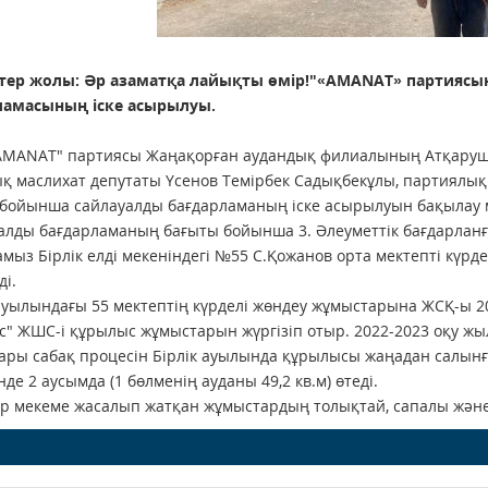
стер жолы: Әр азаматқа лайықты өмір!"«AMANAT» партияс
ламасының іске асырылуы.
"AMANAT" партиясы Жаңақорған аудандық филиалының Атқаруш
қ маслихат депутаты Үсенов Темірбек Садықбекұлы, партиял
бойынша сайлауалды бағдарламаның іске асырылуын бақылау м
лды бағдарламаның бағыты бойынша 3. Әлеуметтік бағдарланға
мыз Бірлік елді мекеніндегі №55 С.Қожанов орта мектепті күрд
ді.
ауылындағы 55 мектептің күрделі жөндеу жұмыстарына ЖСҚ-ы 2
" ЖШС-і құрылыс жұмыстарын жүргізіп отыр. 2022-2023 оқу жы
ры сабақ процесін Бірлік ауылында құрылысы жаңадан салын
нде 2 аусымда (1 бөлменің ауданы 49,2 кв.м) өтеді.
р мекеме жасалып жатқан жұмыстардың толықтай, сапалы және 