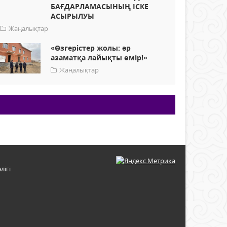
БАҒДАРЛАМАСЫНЫҢ ІСКЕ
АСЫРЫЛУЫ
Жаңалықтар
«Өзгерістер жолы: әр
азаматқа лайықты өмір!»
Жаңалықтар
лігі