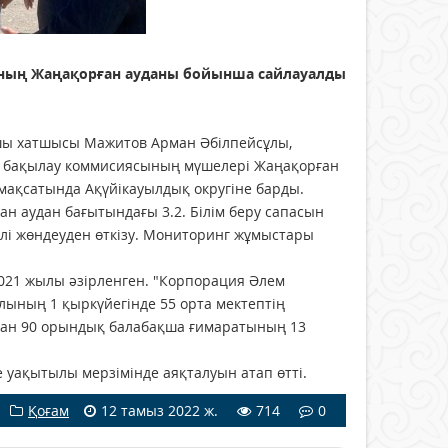
ының Жаңақорған ауданы бойынша сайлауалды
ы хатшысы Мажитов Арман Әбілпейсұлы,
ық бақылау коммисиясының мүшелері Жаңақорған
ақсатында Ақүйікауылдық округіне барды.
н аудан бағытындағы 3.2. Білім беру сапасын
елі жөндеуден өткізу. Мониторинг жұмыстары
021 жылы әзірленген. "Корпорация Әлем
лының 1 қыркүйегінде 55 орта мектептің
ған 90 орындық балабақша ғимаратының 13
уақытылы мерзімінде аяқталуын атап өтті.
Қоғам
12 тамыз 2022 ж.
714
0