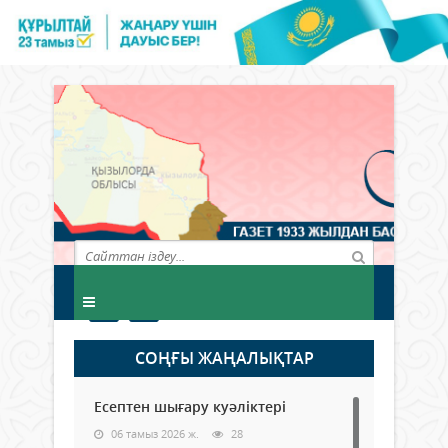
СОҢҒЫ ЖАҢАЛЫҚТАР
Есептен шығару куәліктері
06 тамыз 2026 ж.
28