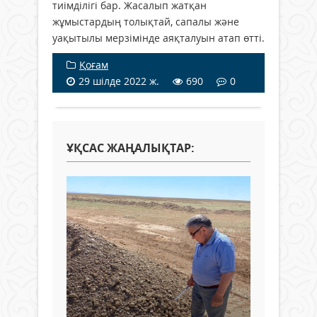
тиімділігі бар. Жасалып жатқан
жұмыстардың толықтай, сапалы және
уақытылы мерзімінде аяқталуын атап өтті.
Қоғам
29 шілде 2022 ж.
690
0
ҰҚСАС ЖАҢАЛЫҚТАР: