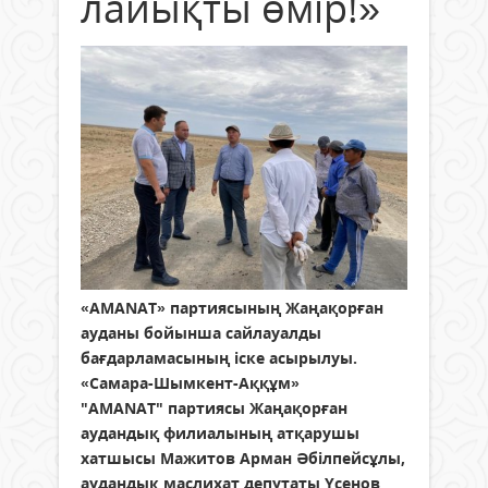
лайықты өмір!»
«AMANAT» партиясының Жаңақорған
ауданы бойынша сайлауалды
бағдарламасының іске асырылуы.
«Самара-Шымкент-Аққұм»
"AMANAT" партиясы Жаңақорған
аудандық филиалының атқарушы
хатшысы Мажитов Арман Әбілпейсұлы,
аудандық маслихат депутаты Үсенов