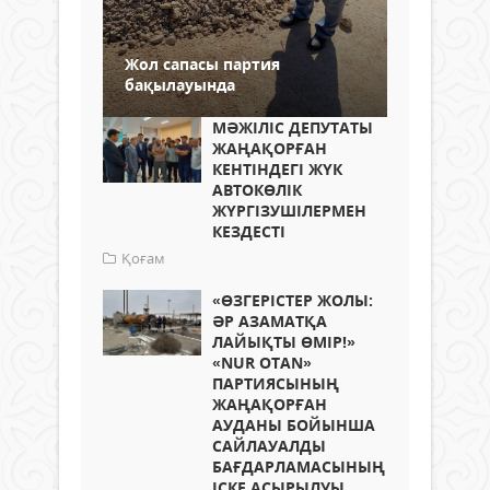
Жол сапасы партия
бақылауында
МӘЖІЛІС ДЕПУТАТЫ
ЖАҢАҚОРҒАН
КЕНТІНДЕГІ ЖҮК
АВТОКӨЛІК
ЖҮРГІЗУШІЛЕРМЕН
КЕЗДЕСТІ
Қоғам
«ӨЗГЕРІСТЕР ЖОЛЫ:
ӘР АЗАМАТҚА
ЛАЙЫҚТЫ ӨМІР!»
«NUR OTAN»
ПАРТИЯСЫНЫҢ
ЖАҢАҚОРҒАН
АУДАНЫ БОЙЫНША
САЙЛАУАЛДЫ
БАҒДАРЛАМАСЫНЫҢ
ІСКЕ АСЫРЫЛУЫ