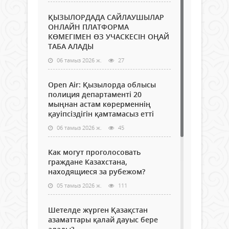
ҚЫЗЫЛОРДАДА САЙЛАУШЫЛАР
ОНЛАЙН ПЛАТФОРМА
КӨМЕГІМЕН ӨЗ УЧАСКЕСІН ОҢАЙ
ТАБА АЛАДЫ
06 тамыз 2026 ж.
27
Open Air: Қызылорда облысы
полиция департаменті 20
мыңнан астам көрерменнің
қауіпсіздігін қамтамасыз етті
06 тамыз 2026 ж.
45
Как могут проголосовать
граждане Казахстана,
находящиеся за рубежом?
05 тамыз 2026 ж.
111
Шетелде жүрген Қазақстан
азаматтары қалай дауыс бере