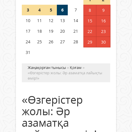
3
4
5
6
7
8
9
Германия аптап ыстыққа
байланысты суды үнемдей
10
11
12
13
14
15
16
бастады
17
18
19
20
21
22
23
04 тамыз 2026 ж.
87
24
25
26
27
28
29
30
31
Жаңақорған тынысы
»
Қоғам
»
«Өзгерістер жолы: Әр азаматқа лайықты
өмір!»
«Өзгерістер
жолы: Әр
азаматқа