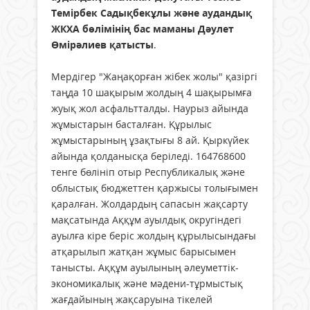
Темірбек Садықбекұлы және аудандық
ЖКХА бөлімінің бас маманы Дәулет
Өмірәлиев қатысты
.
Мердігер "Жаңақорған жібек жолы" қазіргі
таңда 10 шақырым жолдың 4 шақырымға
жуық жол асфальтталды. Наурыз айында
жұмыстарын басталған. Құрылыс
жұмыстарының ұзақтығы 8 ай. Қыркүйек
айында қолданысқа беріледі. 164768600
тенге бөлініп отыр Республикалық және
облыстық бюджеттен қаржысы толығымен
қаралған. Жолдардың сапасын жақсарту
мақсатында Аққұм ауылдық округіндегі
ауылға кіре беріс жолдың құрылысындағы
атқарылып жатқан жұмыс барысымен
танысты. Аққұм ауылының әлеуметтік-
экономикалық және мәдени-тұрмыстық
жағдайының жақсаруына тікелей