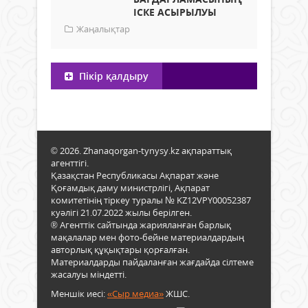
ІСКЕ АСЫРЫЛУЫ
Жаңалықтар
Пікір қалдыру
© 2026. Zhanaqorgan-tynysy.kz ақпараттық
агенттігі.
Қазақстан Республикасы Ақпарат және
Қоғамдық даму министрлігі, Ақпарат
комитетінің тіркеу туралы № KZ12VPY00052387
куәлігі 21.07.2022 жылы берілген.
® Агенттік сайтында жарияланған барлық
мақалалар мен фото-бейне материалдардың
авторлық құқықтары қорғалған.
Материалдарды пайдаланған жағдайда сілтеме
жасалуы міндетті.
Меншік иесі:
«Сыр медиа»
ЖШС.