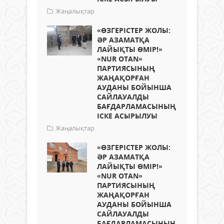
Жаңалықтар
«ӨЗГЕРІСТЕР ЖОЛЫ:
ӘР АЗАМАТҚА
ЛАЙЫҚТЫ ӨМІР!»
«NUR OTAN»
ПАРТИЯСЫНЫҢ
ЖАҢАҚОРҒАН
АУДАНЫ БОЙЫНША
САЙЛАУАЛДЫ
БАҒДАРЛАМАСЫНЫҢ
ІСКЕ АСЫРЫЛУЫ
Жаңалықтар
«ӨЗГЕРІСТЕР ЖОЛЫ:
ӘР АЗАМАТҚА
ЛАЙЫҚТЫ ӨМІР!»
«NUR OTAN»
ПАРТИЯСЫНЫҢ
ЖАҢАҚОРҒАН
АУДАНЫ БОЙЫНША
САЙЛАУАЛДЫ
БАҒДАРЛАМАСЫНЫҢ