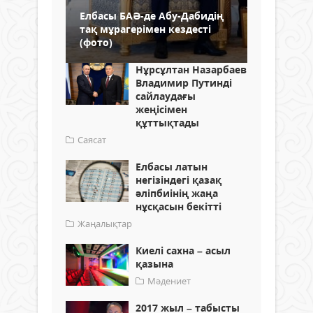
Елбасы БАӘ-де Абу-Дабидің
тақ мұрагерімен кездесті
(фото)
Нұрсұлтан Назарбаев
Владимир Путинді
сайлаудағы
жеңісімен
құттықтады
Саясат
Елбасы латын
негізіндегі қазақ
әліпбиінің жаңа
нұсқасын бекітті
Жаңалықтар
Киелі сахна – асыл
қазына
Мәдениет
2017 жыл – табысты