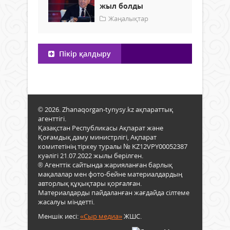
жыл болды
Жаңалықтар
Пікір қалдыру
© 2026. Zhanaqorgan-tynysy.kz ақпараттық
агенттігі.
Қазақстан Республикасы Ақпарат және
Қоғамдық даму министрлігі, Ақпарат
комитетінің тіркеу туралы № KZ12VPY00052387
куәлігі 21.07.2022 жылы берілген.
® Агенттік сайтында жарияланған барлық
мақалалар мен фото-бейне материалдардың
авторлық құқықтары қорғалған.
Материалдарды пайдаланған жағдайда сілтеме
жасалуы міндетті.
Меншік иесі:
«Сыр медиа»
ЖШС.