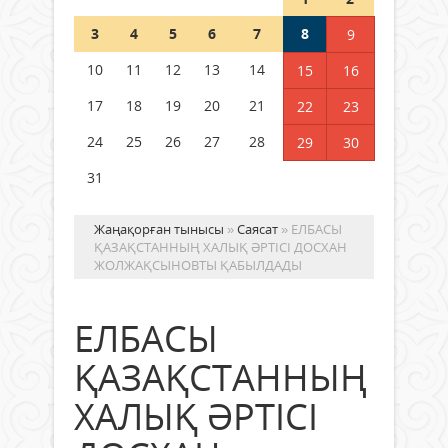
Шетелде жүрген Қазақстан
3
4
5
6
7
8
9
азаматтары қалай дауыс бере
алады?
10
11
12
13
14
15
16
05 тамыз 2026 ж.
150
17
18
19
20
21
22
23
24
25
26
27
28
29
30
31
Жаңақорған тынысы
»
Саясат
» ЕЛБАСЫ
ҚАЗАҚСТАННЫҢ ХАЛЫҚ ӘРТІСІ ДОСХАН
ЖОЛЖАҚСЫНОВТЫ ҚАБЫЛДАДЫ
ЕЛБАСЫ
ҚАЗАҚСТАННЫҢ
ХАЛЫҚ ӘРТІСІ