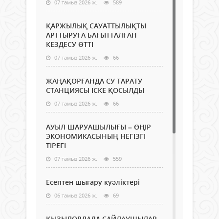
07 тамыз 2026 ж.
589
ҚАРЖЫЛЫҚ САУАТТЫЛЫҚТЫ
АРТТЫРУҒА БАҒЫТТАЛҒАН
КЕЗДЕСУ ӨТТІ
07 тамыз 2026 ж.
66
ЖАҢАҚОРҒАНДА СУ ТАРАТУ
СТАНЦИЯСЫ ІСКЕ ҚОСЫЛДЫ
07 тамыз 2026 ж.
66
АУЫЛ ШАРУАШЫЛЫҒЫ – ӨҢІР
ЭКОНОМИКАСЫНЫҢ НЕГІЗГІ
ТІРЕГІ
07 тамыз 2026 ж.
559
Есептен шығару куәліктері
06 тамыз 2026 ж.
69
ҚЫЗЫЛОРДАДА САЙЛАУШЫЛАР