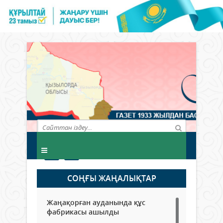
СОҢҒЫ ЖАҢАЛЫҚТАР
Жаңақорған ауданында құс
фабрикасы ашылды