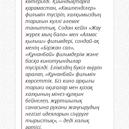
көтерілді. Қиындықтарға
қарамастан, «Көшпенділер»
фильмін түсіріп, халқымыздың
тарихын күллі әлемге
таныттық. Содан кейін «Жау
жүрек мың бала» мен «Алмас
қылыш» фильмдері, сондай-ақ
менің «Біржан сал»,
«Құнанбай» фильмдерім және
басқа кинотуындылар
түсірілді. Еліміздің бүкіл өңірін
аралап, «Құнанбай» фильмін
көрсеттік. Біз кино арқылы
тарихи оқиғалар мен қазақ
халқының мінез-құлқын
бейнелеп, жұртшылық
санасына рухани жаңғырудың
негізгі идеяларын сіңіруге
тырыстық», – деді халық
әртісі.