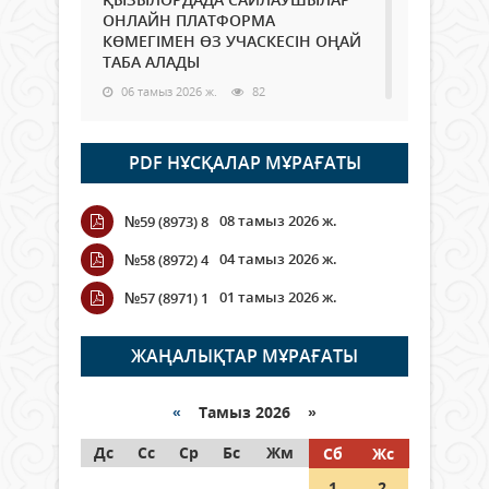
ОНЛАЙН ПЛАТФОРМА
КӨМЕГІМЕН ӨЗ УЧАСКЕСІН ОҢАЙ
ТАБА АЛАДЫ
06 тамыз 2026 ж.
82
Open Air: Қызылорда облысы
PDF НҰСҚАЛАР МҰРАҒАТЫ
полиция департаменті 20
мыңнан астам көрерменнің
қауіпсіздігін қамтамасыз етті
08 тамыз 2026 ж.
№59 (8973) 8
06 тамыз 2026 ж.
90
04 тамыз 2026 ж.
№58 (8972) 4
Wi-Fi ҚАБЫРҒА АРҚЫЛЫ ҚАЛАЙ
01 тамыз 2026 ж.
№57 (8971) 1
ӨТЕДІ?
06 тамыз 2026 ж.
258
ЖАҢАЛЫҚТАР МҰРАҒАТЫ
Как могут проголосовать
граждане Казахстана,
«
Тамыз 2026 »
находящиеся за рубежом?
Дс
Сс
Ср
Бс
Жм
Сб
Жс
05 тамыз 2026 ж.
140
1
2