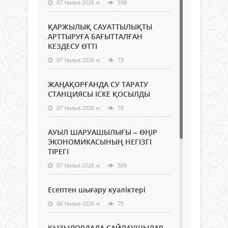
07 тамыз 2026 ж.
598
ҚАРЖЫЛЫҚ САУАТТЫЛЫҚТЫ
АРТТЫРУҒА БАҒЫТТАЛҒАН
КЕЗДЕСУ ӨТТІ
07 тамыз 2026 ж.
73
ЖАҢАҚОРҒАНДА СУ ТАРАТУ
СТАНЦИЯСЫ ІСКЕ ҚОСЫЛДЫ
07 тамыз 2026 ж.
78
АУЫЛ ШАРУАШЫЛЫҒЫ – ӨҢІР
ЭКОНОМИКАСЫНЫҢ НЕГІЗГІ
ТІРЕГІ
07 тамыз 2026 ж.
569
Есептен шығару куәліктері
06 тамыз 2026 ж.
75
ҚЫЗЫЛОРДАДА САЙЛАУШЫЛАР