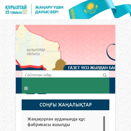
СОҢҒЫ ЖАҢАЛЫҚТАР
Жаңақорған ауданында құс
фабрикасы ашылды