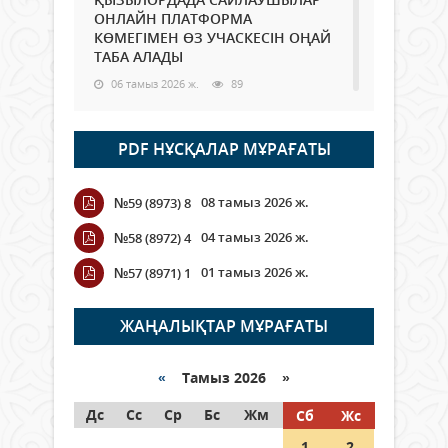
ОНЛАЙН ПЛАТФОРМА
КӨМЕГІМЕН ӨЗ УЧАСКЕСІН ОҢАЙ
ТАБА АЛАДЫ
06 тамыз 2026 ж.
89
Open Air: Қызылорда облысы
PDF НҰСҚАЛАР МҰРАҒАТЫ
полиция департаменті 20
мыңнан астам көрерменнің
қауіпсіздігін қамтамасыз етті
08 тамыз 2026 ж.
№59 (8973) 8
06 тамыз 2026 ж.
101
04 тамыз 2026 ж.
№58 (8972) 4
Wi-Fi ҚАБЫРҒА АРҚЫЛЫ ҚАЛАЙ
01 тамыз 2026 ж.
№57 (8971) 1
ӨТЕДІ?
06 тамыз 2026 ж.
266
ЖАҢАЛЫҚТАР МҰРАҒАТЫ
Как могут проголосовать
граждане Казахстана,
«
Тамыз 2026 »
находящиеся за рубежом?
Дс
Сс
Ср
Бс
Жм
Сб
Жс
05 тамыз 2026 ж.
147
1
2