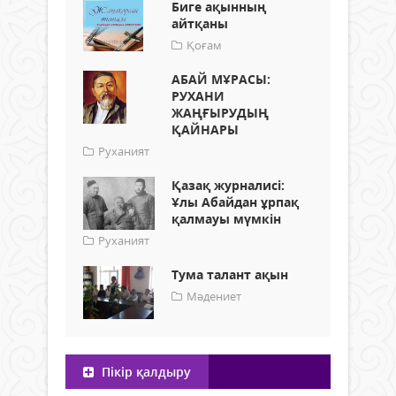
Биге ақынның
айтқаны
Қоғам
АБАЙ МҰРАСЫ:
РУХАНИ
ЖАҢҒЫРУДЫҢ
ҚАЙНАРЫ
Руханият
Қазақ журналисі:
Ұлы Абайдан ұрпақ
қалмауы мүмкін
Руханият
Тума талант ақын
Мәдениет
Пікір қалдыру