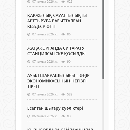
07 тамыз 2026 ж.
622
ҚАРЖЫЛЫҚ САУАТТЫЛЫҚТЫ
АРТТЫРУҒА БАҒЫТТАЛҒАН
КЕЗДЕСУ ӨТТІ
07 тамыз 2026 ж.
86
ЖАҢАҚОРҒАНДА СУ ТАРАТУ
СТАНЦИЯСЫ ІСКЕ ҚОСЫЛДЫ
07 тамыз 2026 ж.
90
АУЫЛ ШАРУАШЫЛЫҒЫ – ӨҢІР
ЭКОНОМИКАСЫНЫҢ НЕГІЗГІ
ТІРЕГІ
07 тамыз 2026 ж.
582
Есептен шығару куәліктері
06 тамыз 2026 ж.
88
ҚЫЗЫЛОРДАДА САЙЛАУШЫЛАР