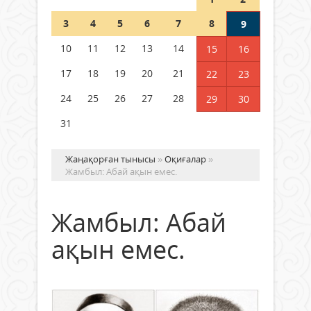
Шетелде жүрген Қазақстан
3
4
5
6
7
8
9
азаматтары қалай дауыс бере
алады?
10
11
12
13
14
15
16
05 тамыз 2026 ж.
171
17
18
19
20
21
22
23
24
25
26
27
28
29
30
31
Жаңақорған тынысы
»
Оқиғалар
»
Жамбыл: Абай ақын емес.
Жамбыл: Абай
ақын емес.