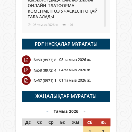
ОНЛАЙН ПЛАТФОРМА
КӨМЕГІМЕН ӨЗ УЧАСКЕСІН ОҢАЙ
ТАБА АЛАДЫ
06 тамыз 2026 ж.
101
Open Air: Қызылорда облысы
PDF НҰСҚАЛАР МҰРАҒАТЫ
полиция департаменті 20
мыңнан астам көрерменнің
қауіпсіздігін қамтамасыз етті
08 тамыз 2026 ж.
№59 (8973) 8
06 тамыз 2026 ж.
124
04 тамыз 2026 ж.
№58 (8972) 4
Wi-Fi ҚАБЫРҒА АРҚЫЛЫ ҚАЛАЙ
01 тамыз 2026 ж.
№57 (8971) 1
ӨТЕДІ?
06 тамыз 2026 ж.
278
ЖАҢАЛЫҚТАР МҰРАҒАТЫ
Как могут проголосовать
граждане Казахстана,
«
Тамыз 2026 »
находящиеся за рубежом?
Дс
Сс
Ср
Бс
Жм
Сб
Жс
05 тамыз 2026 ж.
160
1
2