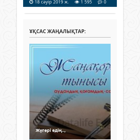
18 сәуір 2019 ж.
1 595
0
ҰҚСАС ЖАҢАЛЫҚТАР:
Жүгері едің..,