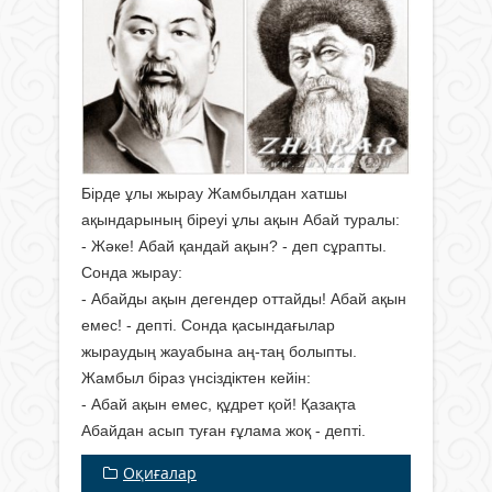
Бірде ұлы жырау Жамбылдан хатшы
ақындарының біреуі ұлы ақын Абай туралы:
- Жəке! Абай қандай ақын? - деп сұрапты.
Сонда жырау:
- Абайды ақын дегендер оттайды! Абай ақын
емес! - депті. Сонда қасындағылар
жыраудың жауабына аң-таң болыпты.
Жамбыл біраз үнсіздіктен кейін:
- Абай ақын емес, құдрет қой! Қазақта
Абайдан асып туған ғұлама жоқ - депті.
Оқиғалар