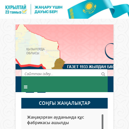
СОҢҒЫ ЖАҢАЛЫҚТАР
Жаңақорған ауданында құс
фабрикасы ашылды