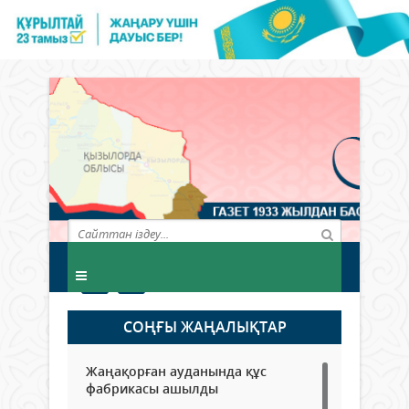
СОҢҒЫ ЖАҢАЛЫҚТАР
Жаңақорған ауданында құс
фабрикасы ашылды