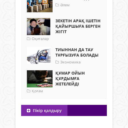
Әлем
ЗЕКЕТІН АРАҚ ІШЕТІН
ҚАЙЫРШЫҒА БЕРГЕН
ЖІГІТ
Оқиғалар
ТИЫННАН ДА ТАУ
ТҰРҒЫЗУҒА БОЛАДЫ
Экономика
ҚҰМАР ОЙЫН
ҚҰРДЫМҒА
ЖЕТЕЛЕЙДІ
Қоғам
Пікір қалдыру