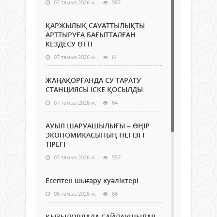
07 тамыз 2026 ж.
587
ҚАРЖЫЛЫҚ САУАТТЫЛЫҚТЫ
АРТТЫРУҒА БАҒЫТТАЛҒАН
КЕЗДЕСУ ӨТТІ
07 тамыз 2026 ж.
64
ЖАҢАҚОРҒАНДА СУ ТАРАТУ
СТАНЦИЯСЫ ІСКЕ ҚОСЫЛДЫ
07 тамыз 2026 ж.
64
АУЫЛ ШАРУАШЫЛЫҒЫ – ӨҢІР
ЭКОНОМИКАСЫНЫҢ НЕГІЗГІ
ТІРЕГІ
07 тамыз 2026 ж.
557
Есептен шығару куәліктері
06 тамыз 2026 ж.
66
ҚЫЗЫЛОРДАДА САЙЛАУШЫЛАР