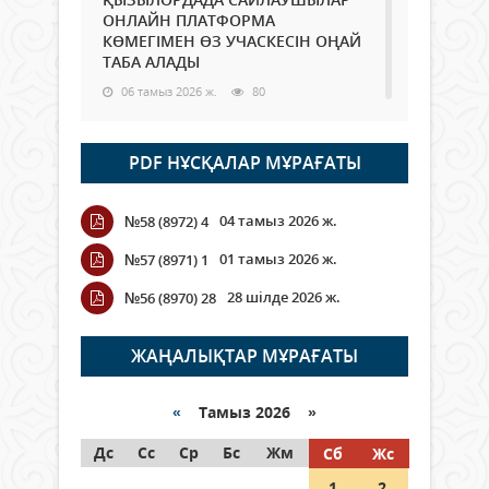
ОНЛАЙН ПЛАТФОРМА
КӨМЕГІМЕН ӨЗ УЧАСКЕСІН ОҢАЙ
ТАБА АЛАДЫ
06 тамыз 2026 ж.
80
Open Air: Қызылорда облысы
PDF НҰСҚАЛАР МҰРАҒАТЫ
полиция департаменті 20
мыңнан астам көрерменнің
қауіпсіздігін қамтамасыз етті
04 тамыз 2026 ж.
№58 (8972) 4
06 тамыз 2026 ж.
88
01 тамыз 2026 ж.
№57 (8971) 1
Wi-Fi ҚАБЫРҒА АРҚЫЛЫ ҚАЛАЙ
28 шілде 2026 ж.
№56 (8970) 28
ӨТЕДІ?
06 тамыз 2026 ж.
257
ЖАҢАЛЫҚТАР МҰРАҒАТЫ
Как могут проголосовать
граждане Казахстана,
«
Тамыз 2026 »
находящиеся за рубежом?
Дс
Сс
Ср
Бс
Жм
Сб
Жс
05 тамыз 2026 ж.
139
1
2