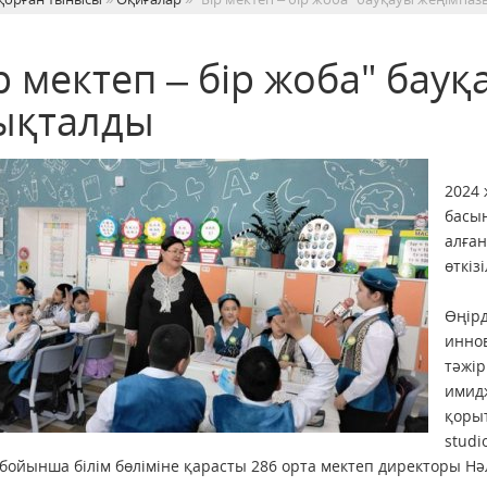
р мектеп – бір жоба" бау
ықталды
2024 
басы
алған
өткізі
Өңір
иннов
тәжір
имид
қорыт
studi
бойынша білім бөліміне қарасты 286 орта мектеп директоры Нә