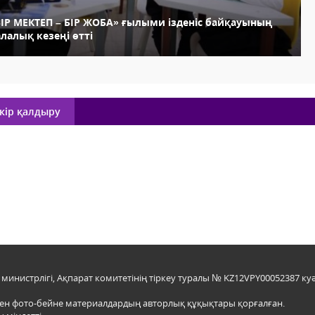
БІР МЕКТЕП – БІР ЖОБА» ғылыми ізденіс байқауының
лалық кезеңі өтті
кір қалдыру
инистрлігі, Ақпарат комитетінің тіркеу туралы № KZ12VPY00052387 куә
мен фото-бейне материалдардың авторлық құқықтары қорғалған.