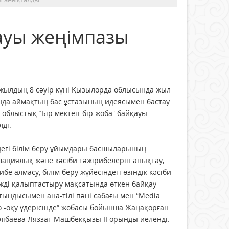
қауы жеңімпазы
жылдың 8 сәуір күні Қызылорда облысында жыл
нда аймақтың бас ұстазының идеясымен бастау
 облыстық “Бір мектеп-бір жоба” байқауы
лді.
дегі білім беру ұйымдары басшыларының
ациялық және кәсіби тәжірибелерін анықтау,
ибе алмасу, білім беру жүйесіндегі өзіндік кәсіби
жді қалыптастыру мақсатында өткен байқау
ындысымен ана-тілі пәні сабағы мен “Media
o -оқу үдерісінде” жобасы бойынша Жаңақорған
лібаева Ляззат Машбекқызы ІІ орынды иеленді.