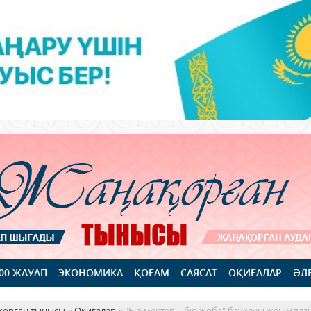
100 ЖАУАП
ЭКОНОМИКА
ҚОҒАМ
САЯСАТ
ОҚИҒАЛАР
ӘЛ
қорған тынысы
»
Оқиғалар
» "Бір мектеп – бір жоба" бауқауы жеңімпа