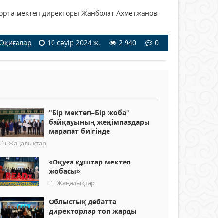
 орта мектеп директоры Жанболат Ахметжанов
Оқиғалар
10 сәуір 2024 ж.
2 940
0
"Бір мектеп–Бір жоба"
байқауының жеңімпаздары
марапат биігінде
Жаңалықтар
«Оқуға құштар мектеп
жобасы»
Жаңалықтар
Облыстық дебатта
директорлар топ жарды