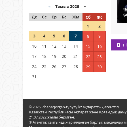
«
Тамыз 2026 »
«
Как могут проголосовать
қа
Дс
граждане Казахстана,
Сс
Ср
Бс
Жм
Сб
Жс
находящиеся за рубежом?
1
2
05 тамыз 2026 ж.
123
3
4
5
6
7
8
9
Шетелде жүрген Қазақстан
Пі
10
11
12
13
14
15
16
азаматтары қалай дауыс
бере алады?
17
18
19
20
21
22
23
05 тамыз 2026 ж.
136
24
25
26
27
28
29
30
31
© 2026. Zhanaqorgan-tynysy.kz ақпараттық агенттігі.
Қазақстан Республикасы Ақпарат және Қоғамдық даму м
21.07.2022 жылы берілген.
® Агенттік сайтында жарияланған барлық мақалалар 