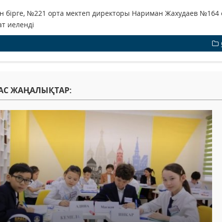
 бірге, №221 орта мектеп директоры Нариман Жахудаев №164
ат иеленді
АС ЖАҢАЛЫҚТАР: