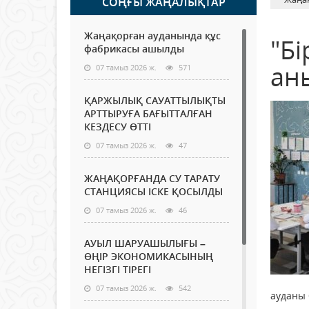
СОҢҒЫ ЖАҢАЛЫҚТАР
Жаңақорған ауданында құс
"Бі
фабрикасы ашылды
ан
07 тамыз 2026 ж.
571
ҚАРЖЫЛЫҚ САУАТТЫЛЫҚТЫ
АРТТЫРУҒА БАҒЫТТАЛҒАН
КЕЗДЕСУ ӨТТІ
07 тамыз 2026 ж.
47
ЖАҢАҚОРҒАНДА СУ ТАРАТУ
СТАНЦИЯСЫ ІСКЕ ҚОСЫЛДЫ
07 тамыз 2026 ж.
46
АУЫЛ ШАРУАШЫЛЫҒЫ –
ӨҢІР ЭКОНОМИКАСЫНЫҢ
НЕГІЗГІ ТІРЕГІ
07 тамыз 2026 ж.
542
ауданы 