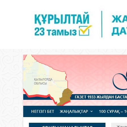
НЕГІЗГІ БЕТ
ЖАҢАЛЫҚТАР
100 СҰРАҚ – 
Жаңа