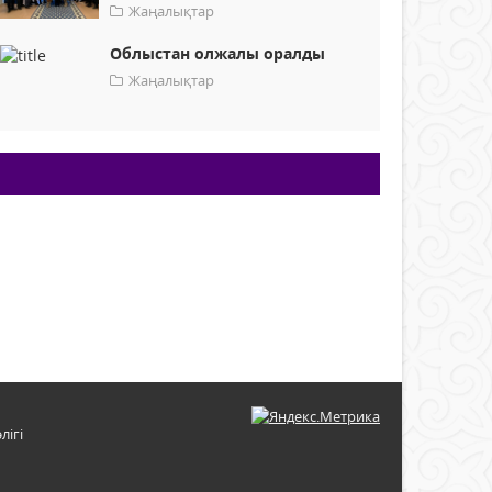
Жаңалықтар
Облыстан олжалы оралды
Жаңалықтар
лігі