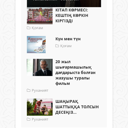
КІТАП КӨРМЕСІ:
КЕШТІҢ КӨРКІН
КІРГІЗДІ
Қоғам
Күн мен түн
Қоғам
20 жыл
шығармашылық
дағдарыста болған
жазушы туралы
фильм
Руханият
ШАҢЫРАҚ
ШАТТЫҚҚА ТОЛСЫН
ДЕСЕҢІЗ...
Руханият