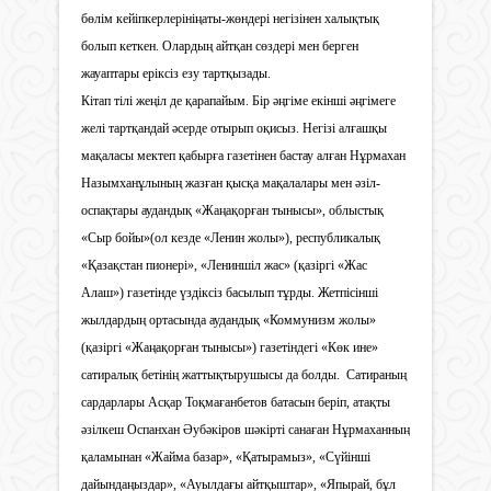
бөлім кейіпкерлерініңаты-жөндері негізінен халықтық
болып кеткен. Олардың айтқан сөздері мен берген
жауаптары еріксіз езу тартқызады.
Кітап тілі жеңіл де қарапайым. Бір әңгіме екінші әңгімеге
желі тартқандай әсерде отырып оқисыз. Негізі алғашқы
мақаласы мектеп қабырға газетінен бастау алған Нұрмахан
Назымханұлының жазған қысқа мақалалары мен әзіл-
оспақтары аудандық «Жаңақорған тынысы», облыстық
«Сыр бойы»(ол кезде «Ленин жолы»), республикалық
«Қазақстан пионері», «Лениншіл жас» (қазіргі «Жас
Алаш») газетінде үздіксіз басылып тұрды. Жетпісінші
жылдардың ортасында аудандық «Коммунизм жолы»
(қазіргі «Жаңақорған тынысы») газетіндегі «Көк ине»
сатиралық бетінің жаттықтырушысы да болды. Сатираның
сардарлары Асқар Тоқмағанбетов батасын беріп, атақты
әзілкеш Оспанхан Әубәкіров шәкірті санаған Нұрмаханның
қаламынан «Жайма базар», «Қатырамыз», «Сүйінші
дайындаңыздар», «Ауылдағы айтқыштар», «Япырай, бұл