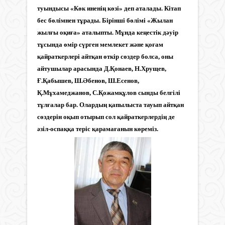
туындысы «Көк иненің көзі» деп аталады. Кітап
бес бөлімнен тұрады. Бірінші бөлімі «Жылан
жылғы оқиға» аталыпты. Мұнда кеңестік дәуір
тұсында өмір сүрген мемлекет және қоғам
қайраткерлері айтқан өткір сөздер болса, оны
айтушылар арасында Д.Қонаев, Н.Хрущев,
Ғ.Қабышев, Ш.Әбенов, Ш.Есенов,
Қ.Мұхамеджанов, С.Қожамқұлов сынды белгілі
тұлғалар бар. Олардың қапылыста тауып айтқан
сөздерін оқып отырып сол қайраткерлердің де
әзіл-оспаққа теріс қарамағанын көреміз.