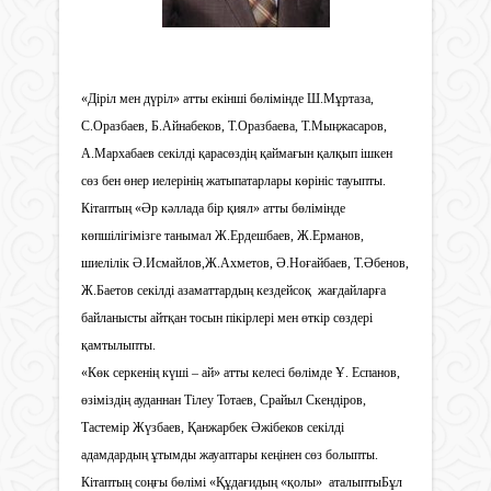
«Діріл мен дүріл» атты екінші бөлімінде Ш.Мұртаза,
С.Оразбаев, Б.Айнабеков, Т.Оразбаева, Т.Мыңжасаров,
А.Мархабаев секілді қарасөздің қаймағын қалқып ішкен
сөз бен өнер иелерінің жатыпатарлары көрініс тауыпты.
Кітаптың «Әр кәллада бір қиял» атты бөлімінде
көпшілігімізге танымал Ж.Ердешбаев, Ж.Ерманов,
шиелілік Ә.Исмайлов,Ж.Ахметов, Ә.Ноғайбаев, Т.Әбенов,
Ж.Баетов секілді азаматтардың кездейсоқ жағдайларға
байланысты айтқан тосын пікірлері мен өткір сөздері
қамтылыпты.
«Көк серкенің күші – ай» атты келесі бөлімде Ұ. Еспанов,
өзіміздің ауданнан Тілеу Тотаев, Срайыл Скендіров,
Тастемір Жүзбаев, Қанжарбек Әжібеков секілді
адамдардың ұтымды жауаптары кеңінен сөз болыпты.
Кітаптың соңғы бөлімі «Құдағидың «қолы» аталыптыБұл