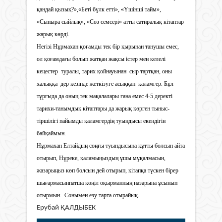
қандай қызық?»,«Беті бүлк етті», «Үшінші тайм»,
«Сыпыра сыйлық», «Сөз семсері» атты сатиралық кітаптар
жарық көрді.
Негізі Нұрмахан қоғамды тек бір қырынан танушы емес,
ол қоғамдағы болып жатқан жақсы істер мен келелі
кеңестер туралы, тарих қойнауынан сыр тартқан, оны
халыққа дер кезінде жеткізуге асыққан қаламгер. Бұл
тұрғыда да оның тек мақалалары ғана емес 4-5 деректі
тарихи-танымдық кітаптары да жарық көрген тыныс-
тіршілігі пайымды қаламгердің туындысы екендігін
байқаймын.
Нұрмахан Елтайдың соңғы туындысына құтты болсын айта
отырып, Нұреке, қаламыңыздың ұшы мұқалмасын,
жазарыңыз көп болсын дей отырып, кітапқа түскен бірер
шығармасынпатша көңіл оқырманның назарына ұсынып
отырмын. Сонымен езу тарта отырайық.
Ерубай ҚАЛДЫБЕК