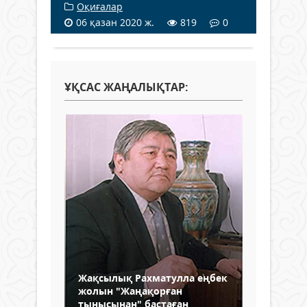
Оқиғалар
06 қазан 2020 ж.
819
0
ҰҚСАС ЖАҢАЛЫҚТАР:
Жақсылық Рахматулла еңбек
жолын "Жаңақорған
тынысынан" бастаған