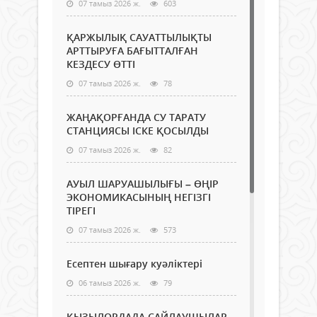
07 тамыз 2026 ж.
603
ҚАРЖЫЛЫҚ САУАТТЫЛЫҚТЫ
АРТТЫРУҒА БАҒЫТТАЛҒАН
КЕЗДЕСУ ӨТТІ
07 тамыз 2026 ж.
78
ЖАҢАҚОРҒАНДА СУ ТАРАТУ
СТАНЦИЯСЫ ІСКЕ ҚОСЫЛДЫ
07 тамыз 2026 ж.
82
АУЫЛ ШАРУАШЫЛЫҒЫ – ӨҢІР
ЭКОНОМИКАСЫНЫҢ НЕГІЗГІ
ТІРЕГІ
07 тамыз 2026 ж.
573
Есептен шығару куәліктері
06 тамыз 2026 ж.
79
ҚЫЗЫЛОРДАДА САЙЛАУШЫЛАР