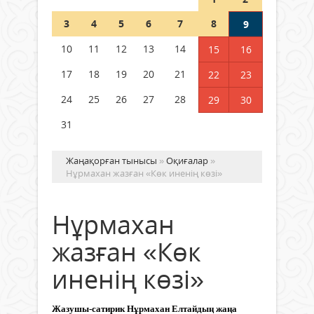
Шетелде жүрген Қазақстан
3
4
5
6
7
8
9
азаматтары қалай дауыс бере
алады?
10
11
12
13
14
15
16
05 тамыз 2026 ж.
161
17
18
19
20
21
22
23
24
25
26
27
28
29
30
31
Жаңақорған тынысы
»
Оқиғалар
»
Нұрмахан жазған «Көк иненің көзі»
Нұрмахан
жазған «Көк
иненің көзі»
Жазушы-сатирик Нұрмахан Елтайдың жаңа