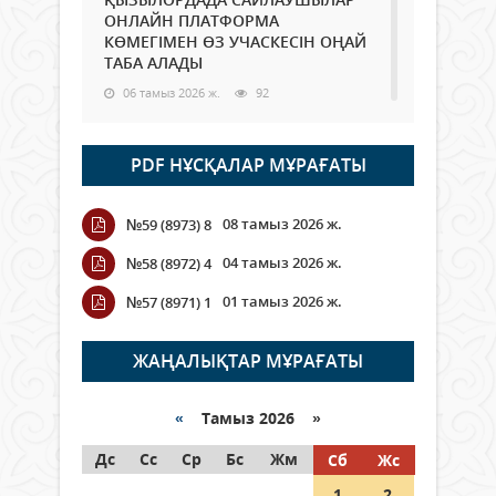
ОНЛАЙН ПЛАТФОРМА
КӨМЕГІМЕН ӨЗ УЧАСКЕСІН ОҢАЙ
ТАБА АЛАДЫ
06 тамыз 2026 ж.
92
Open Air: Қызылорда облысы
PDF НҰСҚАЛАР МҰРАҒАТЫ
полиция департаменті 20
мыңнан астам көрерменнің
қауіпсіздігін қамтамасыз етті
08 тамыз 2026 ж.
№59 (8973) 8
06 тамыз 2026 ж.
108
04 тамыз 2026 ж.
№58 (8972) 4
Wi-Fi ҚАБЫРҒА АРҚЫЛЫ ҚАЛАЙ
01 тамыз 2026 ж.
№57 (8971) 1
ӨТЕДІ?
06 тамыз 2026 ж.
269
ЖАҢАЛЫҚТАР МҰРАҒАТЫ
Как могут проголосовать
граждане Казахстана,
«
Тамыз 2026 »
находящиеся за рубежом?
Дс
Сс
Ср
Бс
Жм
Сб
Жс
05 тамыз 2026 ж.
151
1
2