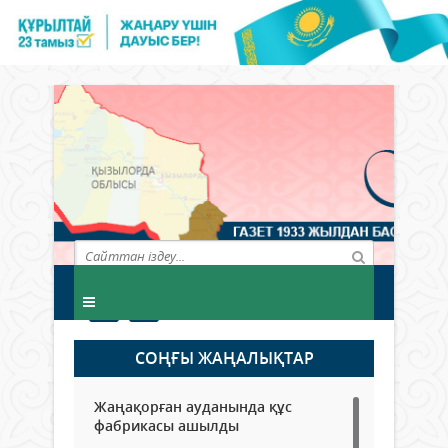
СОҢҒЫ ЖАҢАЛЫҚТАР
Жаңақорған ауданында құс
фабрикасы ашылды