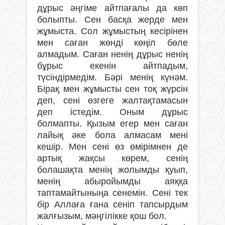
дұрыс əңгіме айтпағалы да көп
болыпты. Сен басқа жерде мен
жұмыста. Сол жұмыстың кесірінен
мен саған жөнді көңіл бөле
алмадым. Саған ненің дұрыс ненің
бұрыс екенін айтпадым,
түсіндірмедім. Бəрі менің күнəм.
Бірақ мен жұмысты сен тоқ жүрсін
деп, сені өзгеге жалтақтамасын
деп істедім. Оным дұрыс
болмапты. Қызым егер мен саған
лайық əке бола алмасам мені
кешір. Мен сені өз өмірімнен де
артық жақсы көрем, сенің
болашақта менің жолымды қуып,
менің абыройымды аяққа
таптамайтыныңа сенемін. Сені тек
бір Аллаға ғана сеніп тапсырдым
жалғызым, мəңгілікке қош бол.