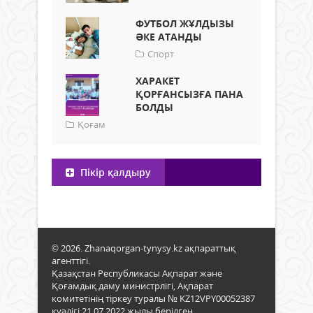
ФУТБОЛ ЖҰЛДЫЗЫ
ӘКЕ АТАНДЫ
Спорт
ХАРАКЕТ
ҚОРҒАНСЫЗҒА ПАНА
БОЛДЫ
Қоғам
Пікір қалдыру
© 2026. Zhanaqorgan-tynysy.kz ақпараттық
агенттігі.
Қазақстан Республикасы Ақпарат және
Қоғамдық даму министрлігі, Ақпарат
комитетінің тіркеу туралы № KZ12VPY00052387
куәлігі 21.07.2022 жылы берілген.