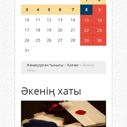
Шетелде жүрген Қазақстан
3
4
5
6
7
8
9
азаматтары қалай дауыс бере
алады?
10
11
12
13
14
15
16
05 тамыз 2026 ж.
152
17
18
19
20
21
22
23
24
25
26
27
28
29
30
31
Жаңақорған тынысы
»
Қоғам
» Әкенің
хаты
Әкенің хаты