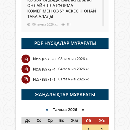
ОНЛАЙН ПЛАТФОРМА
КӨМЕГІМЕН ӨЗ УЧАСКЕСІН ОҢАЙ
ТАБА АЛАДЫ
06 тамыз 2026 ж.
84
Open Air: Қызылорда облысы
PDF НҰСҚАЛАР МҰРАҒАТЫ
полиция департаменті 20
мыңнан астам көрерменнің
қауіпсіздігін қамтамасыз етті
08 тамыз 2026 ж.
№59 (8973) 8
06 тамыз 2026 ж.
92
04 тамыз 2026 ж.
№58 (8972) 4
Wi-Fi ҚАБЫРҒА АРҚЫЛЫ ҚАЛАЙ
01 тамыз 2026 ж.
№57 (8971) 1
ӨТЕДІ?
06 тамыз 2026 ж.
261
ЖАҢАЛЫҚТАР МҰРАҒАТЫ
Как могут проголосовать
граждане Казахстана,
«
Тамыз 2026 »
находящиеся за рубежом?
Дс
Сс
Ср
Бс
Жм
Сб
Жс
05 тамыз 2026 ж.
143
1
2