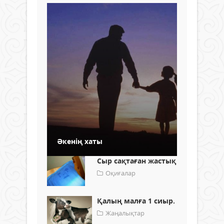
Әкенің хаты
Сыр сақтаған жастық
Оқиғалар
Қалың малға 1 сиыр.
Жаңалықтар