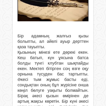
Бір адамның жалғыз қызы
болыпты, ал əйелі ауыр дерттен
қаза тауыпты.
Қызының мінезі өте дөрекі екен.
Кеш батып, күн ұясына батса
болды түнгі клубтан шықпайды
екен. Мектеп бітірген соң өзге оқу
орнына түсуден бас тартыпты.
Əкесі тым жұмыс басты еді,
сондықтан оның бұл жүрісіне онша
көңіл бөлуге уақыты болмайтын.
Бірақ əкесі қызын өмірінен де
артық жақсы көретін. Бір күні əкесі