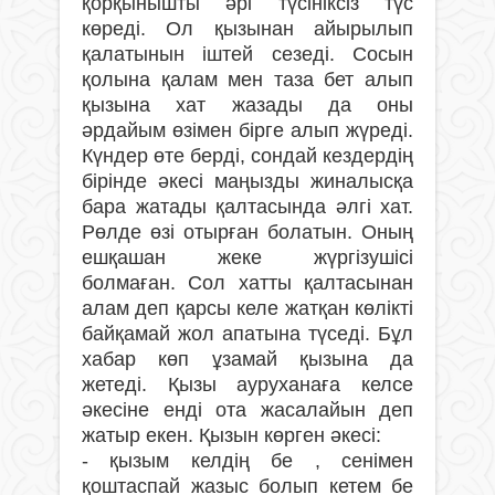
қорқынышты əрі түсініксіз түс
көреді. Ол қызынан айырылып
қалатынын іштей сезеді. Сосын
қолына қалам мен таза бет алып
қызына хат жазады да оны
əрдайым өзімен бірге алып жүреді.
Күндер өте берді, сондай кездердің
бірінде əкесі маңызды жиналысқа
бара жатады қалтасында əлгі хат.
Рөлде өзі отырған болатын. Оның
ешқашан жеке жүргізушісі
болмаған. Сол хатты қалтасынан
алам деп қарсы келе жатқан көлікті
байқамай жол апатына түседі. Бұл
хабар көп ұзамай қызына да
жетеді. Қызы ауруханаға келсе
əкесіне енді ота жасалайын деп
жатыр екен. Қызын көрген əкесі:
- қызым келдің бе , сенімен
қоштаспай жазыс болып кетем бе