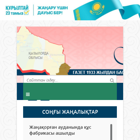
СОҢҒЫ ЖАҢАЛЫҚТАР
Жаңақорған ауданында құс
фабрикасы ашылды