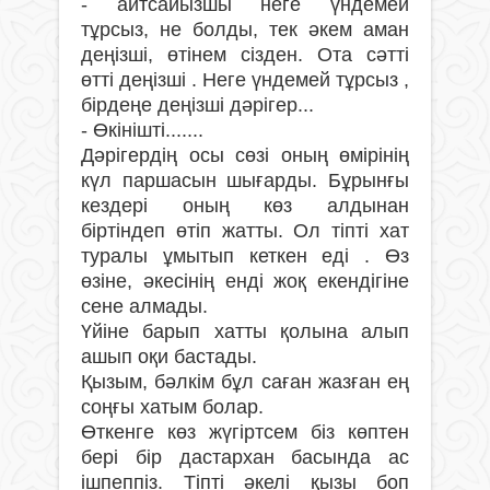
- айтсайызшы неге үндемей
тұрсыз, не болды, тек əкем аман
деңізші, өтінем сізден. Ота сәтті
өтті деңізші . Неге үндемей тұрсыз ,
бірдеңе деңізші дəрігер...
- Өкінішті.......
Дәрігердің осы сөзі оның өмірінің
күл паршасын шығарды. Бұрынғы
кездері оның көз алдынан
біртіндеп өтіп жатты. Ол тіпті хат
туралы ұмытып кеткен еді . Өз
өзіне, əкесінің енді жоқ екендігіне
сене алмады.
Үйіне барып хатты қолына алып
ашып оқи бастады.
Қызым, бәлкім бұл саған жазған ең
соңғы хатым болар.
Өткенге көз жүгіртсем біз көптен
бері бір дастархан басында ас
ішпеппіз. Тіпті əкелі қызы боп