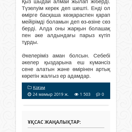
Қыз шыдай алмай жылап жіберді.
Түзелуім керек деп шешті. Енді ол
өмірге басқаша көзқараспен қарап
мейірімді боламын деп өз-өзіне сөз
берді. Алда оны жарқын болашақ
пен əке алдындағы парыз күтіп
тұрды.
Əкелеріміз аман болсын. Себебі
əкелер қыздарына еш күмәнсіз
сене алатын және өмірінен артық
көретін жалғыз ер адамдар.
Қоғам
24 мамыр 2019 ж.
1 503
0
ҰҚСАС ЖАҢАЛЫҚТАР: