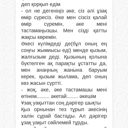
деп қорқып едім
- ол не дегеніңіз əке, сіз əлі ұзақ
өмір сүресіз. Əке мен сізсіз қалай
өмір сүремін, əке мені
тастамаңызшы. Мен сізді қатты
жақсы көремін.
Əкесі күлімдеді де(бұл оның ең
соңғы жымиысы еді) менде қызым,
жалғызым деді. Қызының қолына
бүктелген ақ парақты ұстатты да,
мен анаңның жанына баруым
керек, қызым жылама, деп оның
көз жасын сүртті.
- жоқ, əке, əке тастамашы мені
өтінем......... əкетай........ əкешім
Ұзақ уақыттан соң дәрігер шықты
Қыз орнынан тез тұрып əкесінің
халін сұрай бастады. Ал дəрігер
ұзақ уақыт сөйлемей тұрды.