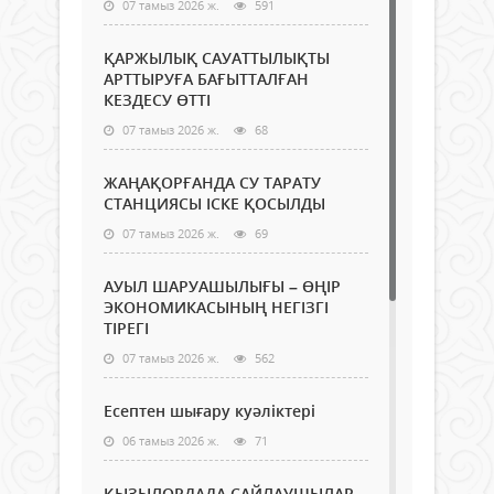
07 тамыз 2026 ж.
591
ҚАРЖЫЛЫҚ САУАТТЫЛЫҚТЫ
АРТТЫРУҒА БАҒЫТТАЛҒАН
КЕЗДЕСУ ӨТТІ
07 тамыз 2026 ж.
68
ЖАҢАҚОРҒАНДА СУ ТАРАТУ
СТАНЦИЯСЫ ІСКЕ ҚОСЫЛДЫ
07 тамыз 2026 ж.
69
АУЫЛ ШАРУАШЫЛЫҒЫ – ӨҢІР
ЭКОНОМИКАСЫНЫҢ НЕГІЗГІ
ТІРЕГІ
07 тамыз 2026 ж.
562
Есептен шығару куәліктері
06 тамыз 2026 ж.
71
ҚЫЗЫЛОРДАДА САЙЛАУШЫЛАР