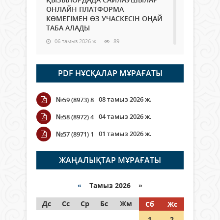
ОНЛАЙН ПЛАТФОРМА
КӨМЕГІМЕН ӨЗ УЧАСКЕСІН ОҢАЙ
ТАБА АЛАДЫ
06 тамыз 2026 ж.
89
Open Air: Қызылорда облысы
PDF НҰСҚАЛАР МҰРАҒАТЫ
полиция департаменті 20
мыңнан астам көрерменнің
қауіпсіздігін қамтамасыз етті
08 тамыз 2026 ж.
№59 (8973) 8
06 тамыз 2026 ж.
101
04 тамыз 2026 ж.
№58 (8972) 4
Wi-Fi ҚАБЫРҒА АРҚЫЛЫ ҚАЛАЙ
01 тамыз 2026 ж.
№57 (8971) 1
ӨТЕДІ?
06 тамыз 2026 ж.
266
ЖАҢАЛЫҚТАР МҰРАҒАТЫ
Как могут проголосовать
граждане Казахстана,
«
Тамыз 2026 »
находящиеся за рубежом?
Дс
Сс
Ср
Бс
Жм
Сб
Жс
05 тамыз 2026 ж.
147
1
2