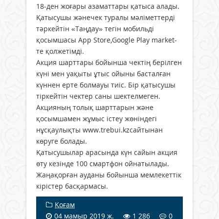
18-ден жоғары азаматтары қатыса алады.
Қатысушы жәнечек туралы мәліметтерді
тәркейтін «Таңдау» тегін мобильді
қосымшасы App Store,Google Play market-
те қолжетімді.
Акция шарттары бойынша чектің берілген
күні мен уақыты ұтыс ойыны басталған
күннен ерте болмауы тиіс. Бір қатысушы
тіркейтін чектер саны шектелмеген.
Акцияның толық шарттарын және
қосымшамен жұмыс істеу жөніндегі
нұсқаулықты www.trebui.kzсайтынан
көруге болады.
Қатысушылар арасында күн сайын акция
өту кезінде 100 смартфон ойнатылады.
Жаңақорған ауданы бойынша мемлекеттік
кірістер басқармасы.
Қоғам
04 мамыр 2019 ж.
1 286
0