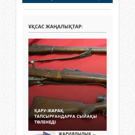
ҰҚСАС ЖАҢАЛЫҚТАР:
ҚАРУ-ЖАРАҚ
ТАПСЫРҒАНДАРҒА СЫЙАҚЫ
ТӨЛЕНЕДІ
ЖАРИЯЛЫЛЫҚ –