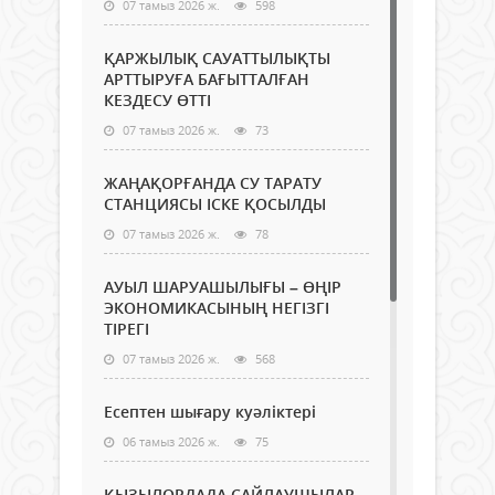
07 тамыз 2026 ж.
598
ҚАРЖЫЛЫҚ САУАТТЫЛЫҚТЫ
АРТТЫРУҒА БАҒЫТТАЛҒАН
КЕЗДЕСУ ӨТТІ
07 тамыз 2026 ж.
73
ЖАҢАҚОРҒАНДА СУ ТАРАТУ
СТАНЦИЯСЫ ІСКЕ ҚОСЫЛДЫ
07 тамыз 2026 ж.
78
АУЫЛ ШАРУАШЫЛЫҒЫ – ӨҢІР
ЭКОНОМИКАСЫНЫҢ НЕГІЗГІ
ТІРЕГІ
07 тамыз 2026 ж.
568
Есептен шығару куәліктері
06 тамыз 2026 ж.
75
ҚЫЗЫЛОРДАДА САЙЛАУШЫЛАР