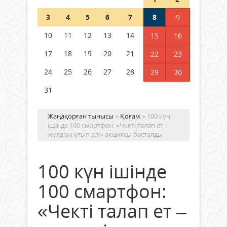
Шетелде жүрген Қазақстан
3
4
5
6
7
8
9
азаматтары қалай дауыс бере
алады?
10
11
12
13
14
15
16
05 тамыз 2026 ж.
158
17
18
19
20
21
22
23
24
25
26
27
28
29
30
31
Жаңақорған тынысы
»
Қоғам
» 100 күн
ішінде 100 смартфон: «Чекті талап ет –
жүлдені ұтып ал!» акциясы басталды
100 күн ішінде
100 смартфон:
«Чекті талап ет –