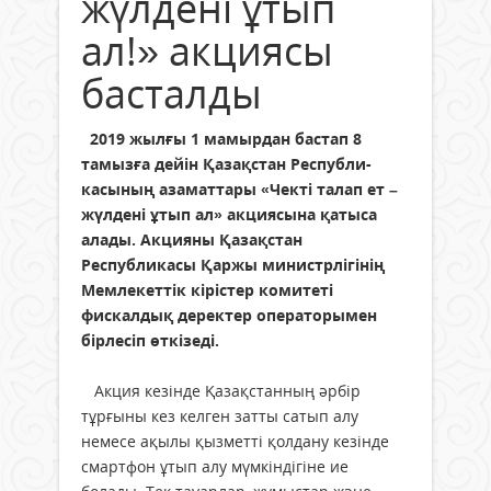
жүлдені ұтып
ал!» акциясы
басталды
2019 жылғы 1 мамырдан бастап 8
тамызға дейін Қазақстан Респу­бли­
касының азаматтары «Чекті талап ет –
жүлдені ұтып ал» акциясына қатыса
алады. Акцияны Қазақстан
Республикасы Қаржы министрлігінің
Мемлекеттік кіріс­тер комитеті
фискалдық деректер опе­раторымен
бірлесіп өткізеді.
Акция кезінде Қазақстанның әрбір
тұрғыны кез келген затты сатып алу
немесе ақылы қызметті қолдану кезінде
смартфон ұтып алу мүмкіндігіне ие