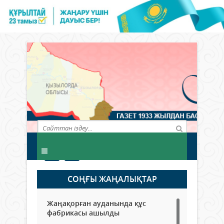
СОҢҒЫ ЖАҢАЛЫҚТАР
Жаңақорған ауданында құс
фабрикасы ашылды