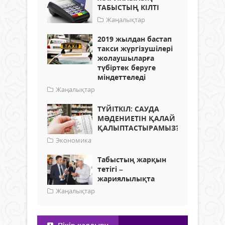
ТАБЫСТЫҢ КІЛТІ
Жаңалықтар
2019 жылдан бастап
такси жүргізушілері
жолаушыларға
түбіртек беруге
міндеттеледі
Жаңалықтар
ТҮЙІТКІЛ: САУДА
МӘДЕНИЕТІН ҚАЛАЙ
ҚАЛЫПТАСТЫРАМЫЗ?
Экономика
Табыстың жарқын
тетігі –
жариялылықта
Жаңалықтар