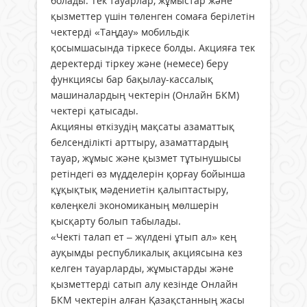
болады. Тек тауарлар, жұмыстар және
қызметтер үшін төленген сомаға берілетін
чектерді «Таңдау» мобильдік
қосымшасында тіркесе болды. Акцияға тек
деректерді тіркеу және (немесе) беру
функциясы бар бақылау-кассалық
машиналардың чектерін (Онлайн БКМ)
чектері қатысады.
Акцияны өткізудің мақсаты азаматтық
белсенділікті арттыру, азаматтардың
тауар, жұмыс және қызмет тұтынушысы
ретіндегі өз мүдделерін қорғау бойынша
құқықтық мәдениетін қалыптастыру,
көлеңкелі экономиканың мөлшерін
қысқарту болып табылады.
«Чекті талап ет – жүлдені ұтып ал» кең
ауқымды республикалық акциясына кез
келген тауарларды, жұмыстарды және
қызметтерді сатып алу кезінде Онлайн
БКМ чектерін алған Қазақстанның жасы