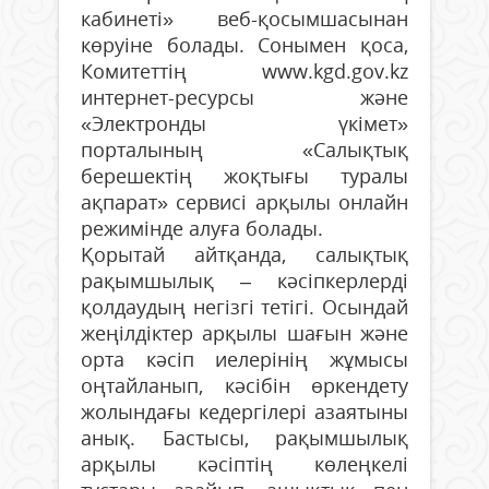
кабинеті» веб-қосымшасынан
көруіне болады. Сонымен қоса,
Комитеттің www.kgd.gov.kz
интернет-ресурсы және
«Электронды үкімет»
порталының «Салықтық
берешектің жоқтығы туралы
ақпарат» сервисі арқылы онлайн
режимінде алуға болады.
Қорытай айтқанда, салықтық
рақымшылық – кәсіпкерлерді
қолдаудың негізгі тетігі. Осындай
жеңілдіктер арқылы шағын және
орта кәсіп иелерінің жұмысы
оңтайланып, кәсібін өркендету
жолындағы кедергілері азаятыны
анық. Бастысы, рақымшылық
арқылы кәсіптің көлеңкелі