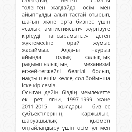
салықтың негізгі сомасы
төленген жағдайда, өсім мен
айыппұлды алып тастай отырып,
шағын және орта бизнес үшін
«салық амнистиясын» жүргізуге
кірісуді тапсырамын...» деген
жүктемесіне орай жұмыс
жасаймыз. Алдағы наурыз
айында толық салықтық
рақымшылықтың механизмі
егжей-тегжейлі белгілі болып,
нақты шешім келсе, сол бойынша
іске кірісеміз.
Осыған дейін біздің мемлекетте
екі рет, яғни, 1997-1999 және
2011-2015 жылдары бизнес
субъектілерінің қаржылық-
шаруашылық қызметі
оңтайландыру үшін өсімпұл мен