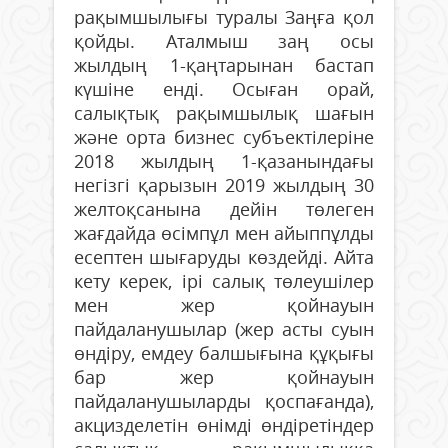
рақымшылығы туралы Заңға қол
қойды. Аталмыш заң осы
жылдың 1-қаңтарынан бастап
күшіне енді. Осыған орай,
салықтық рақымшылық шағын
және орта бизнес субъектілеріне
2018 жылдың 1-қазанындағы
негізгі қарызын 2019 жылдың 30
желтоқсанына дейін төлеген
жағдайда өсімпұл мен айыппұлды
есептен шығаруды көздейді. Айта
кету керек, ірі салық төлеушілер
мен жер қойнауын
пайдаланушылар (жер асты суын
өндіру, емдеу балшығына құқығы
бар жер қойнауын
пайдаланушыларды қоспағанда),
акцизделетін өнімді өндіретіндер