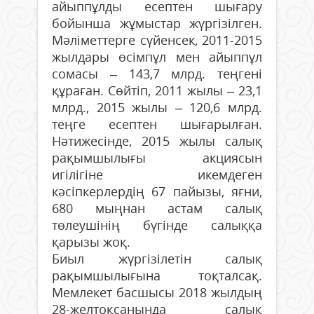
айыппұлды есептен шығару
бойынша жұмыстар жүргізілген.
Мәліметтерге сүйенсек, 2011-2015
жылдары өсімпұл мен айыппұл
сомасы – 143,7 млрд. теңгені
құраған. Сөйтіп, 2011 жылы – 23,1
млрд., 2015 жылы – 120,6 млрд.
теңге есептен шығарылған.
Нәтижесінде, 2015 жылы салық
рақымшылығы акциясын
игілігіне икемдеген
кәсіпкерлердің 67 пайызы, яғни,
680 мыңнан астам салық
төлеушінің бүгінде салыққа
қарызы жоқ.
Биыл жүргізілетін салық
рақымшылығына тоқталсақ.
Мемлекет басшысы 2018 жылдың
28-желтоқсан­ында салық