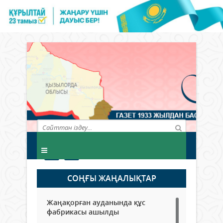
СОҢҒЫ ЖАҢАЛЫҚТАР
Жаңақорған ауданында құс
фабрикасы ашылды