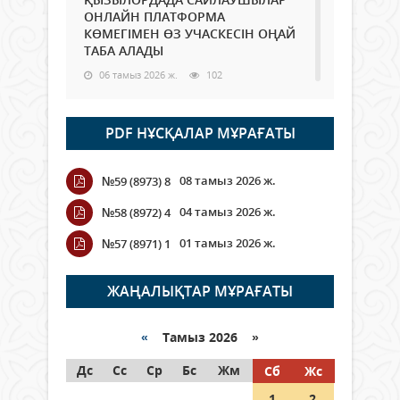
ОНЛАЙН ПЛАТФОРМА
КӨМЕГІМЕН ӨЗ УЧАСКЕСІН ОҢАЙ
ТАБА АЛАДЫ
06 тамыз 2026 ж.
102
Open Air: Қызылорда облысы
PDF НҰСҚАЛАР МҰРАҒАТЫ
полиция департаменті 20
мыңнан астам көрерменнің
қауіпсіздігін қамтамасыз етті
08 тамыз 2026 ж.
№59 (8973) 8
06 тамыз 2026 ж.
125
04 тамыз 2026 ж.
№58 (8972) 4
Wi-Fi ҚАБЫРҒА АРҚЫЛЫ ҚАЛАЙ
01 тамыз 2026 ж.
№57 (8971) 1
ӨТЕДІ?
06 тамыз 2026 ж.
279
ЖАҢАЛЫҚТАР МҰРАҒАТЫ
Как могут проголосовать
граждане Казахстана,
«
Тамыз 2026 »
находящиеся за рубежом?
Дс
Сс
Ср
Бс
Жм
Сб
Жс
05 тамыз 2026 ж.
161
1
2