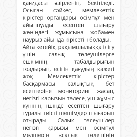
қағидасы әзірленіп, бекітіледі.
Осыған сәйкес, мемлекеттік
кірістер органдары өсімпұл мен
айыппұлды есептен шығару
жөніндегі жұмысына жобамен
наурыз айында кірісетін болады.
Айта кетейік, рақымшылыққа ілігу
үшін салық төлеушілерге
ешкімнің табалдырығын
тоздырып, есігін қағудың қажеті
жоқ. Мемлекеттік кірістер
басқармасы салықтық бет
есептеріне мониторинг жасап,
негізгі қарызын төлесе, үш жұмыс
күнінің ішінде есептен шығару
туралы тиісті шешімдер шығарып
отырады. Салық төлеушілер
негізгі қарызы мен өсімпұл
мөлшерін «салық төлешінің