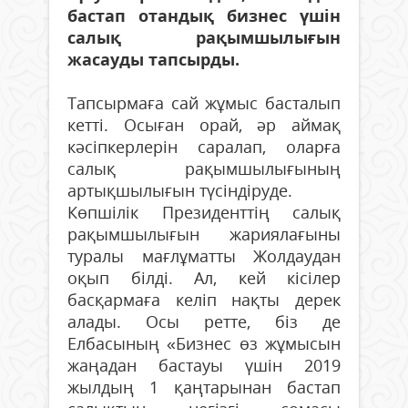
бастап отандық бизнес үшін
салық рақымшылығын
жасауды тапсырды.
Тапсырмаға сай жұмыс басталып
кетті. Осыған орай, әр аймақ
кәсіпкерлерін саралап, оларға
салық рақымшылығының
артықшылығын түсіндіруде.
Көпшілік Президенттің салық
рақымшылығын жариялағыны
туралы мағлұматты Жолдаудан
оқып білді. Ал, кей кісілер
басқармаға келіп нақты дерек
алады. Осы ретте, біз де
Елбасының «Бизнес өз жұмысын
жаңадан бастауы үшін 2019
жылдың 1 қаңтарынан бастап