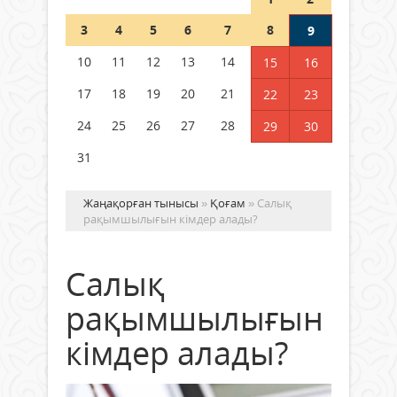
Шетелде жүрген Қазақстан
3
4
5
6
7
8
9
азаматтары қалай дауыс бере
алады?
10
11
12
13
14
15
16
05 тамыз 2026 ж.
172
17
18
19
20
21
22
23
24
25
26
27
28
29
30
31
Жаңақорған тынысы
»
Қоғам
» Салық
рақымшылығын кімдер алады?
Салық
рақымшылығын
кімдер алады?