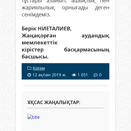
тұстары азайып, ашықтық пен
жариялылық орнығады деген
сенімдеміз.
Берік НИЕТАЛИЕВ,
Жаңақорған аудандық
мемлекеттік
кірістер басқармасының
басшысы.
Қоғам
12 ақпан 2019 ж.
1 051
0
ҰҚСАС ЖАҢАЛЫҚТАР: