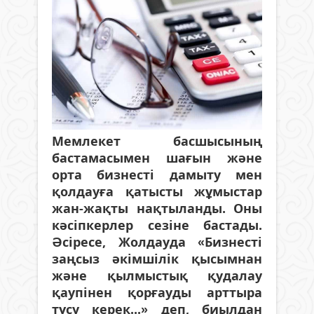
Мемлекет басшысының
бастамасымен шағын және
орта бизнесті дамыту мен
қолдауға қатысты жұмыстар
жан-жақты нақтыланды. Оны
кәсіпкерлер сезіне бастады.
Әсіресе, Жолдауда «Бизнесті
заңсыз әкімшілік қысымнан
және қылмыстық қудалау
қаупінен қорғауды арттыра
түсу керек...» деп, биылдан