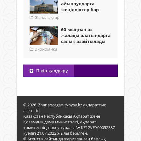
айыппұлдарға
жеңілдіктер бар
Жаңалықтар
60 мыңнан аз
жалақы алатындарға
салық азайтылады
Экономика
Пікір қалдыру
© 2026. Zhanaqorgan-tynysy.kz ақпараттық
агенттігі.
Қазақстан Республикасы Ақпарат және
Қоғамдық даму министрлігі, Ақпарат
комитетінің тіркеу туралы № KZ12VPY00052387
куәлігі 21.07.2022 жылы берілген.
® Агенттік сайтында жарияланған барлық