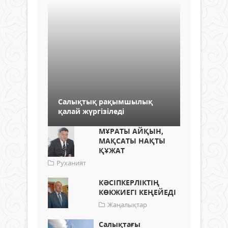
Салықтық рақымшылық
қалай жүргізіледі
МҰРАТЫ АЙҚЫН,
МАҚСАТЫ НАҚТЫ
ҚҰЖАТ
Руханият
КӘСІПКЕРЛІКТІҢ
КӨКЖИЕГІ КЕҢЕЙЕДІ
Жаңалықтар
Салықтағы