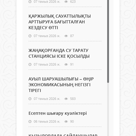
07 тамыз 2026 ж.
623
ҚАРЖЫЛЫҚ САУАТТЫЛЫҚТЫ
АРТТЫРУҒА БАҒЫТТАЛҒАН
КЕЗДЕСУ ӨТТІ
07 тамыз 2026 ж.
87
ЖАҢАҚОРҒАНДА СУ ТАРАТУ
СТАНЦИЯСЫ ІСКЕ ҚОСЫЛДЫ
07 тамыз 2026 ж.
91
АУЫЛ ШАРУАШЫЛЫҒЫ – ӨҢІР
ЭКОНОМИКАСЫНЫҢ НЕГІЗГІ
ТІРЕГІ
07 тамыз 2026 ж.
583
Есептен шығару куәліктері
06 тамыз 2026 ж.
90
ҚЫЗЫЛОРДАДА САЙЛАУШЫЛАР