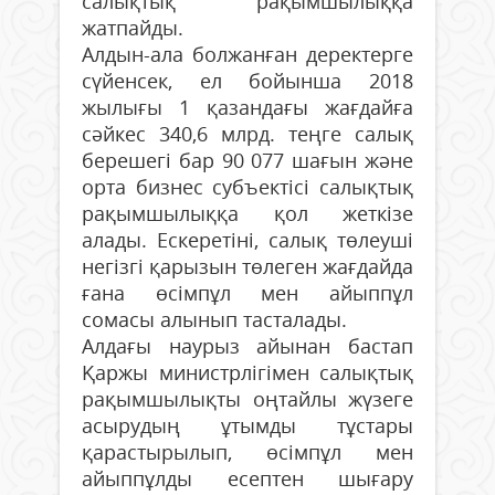
салықтық рақымшылыққа
жатпайды.
Алдын-ала болжанған деректерге
сүйенсек, ел бойынша 2018
жылығы 1 қазандағы жағдайға
сәйкес 340,6 млрд. теңге салық
берешегі бар 90 077 шағын және
орта бизнес субъектісі салықтық
рақымшылыққа қол жеткізе
алады. Ескеретіні, салық төлеуші
негізгі қарызын төлеген жағдайда
ғана өсімпұл мен айыппұл
сомасы алынып тасталады.
Алдағы наурыз айынан бастап
Қаржы министрлігімен салықтық
рақымшылықты оңтайлы жүзеге
асырудың ұтымды тұстары
қарастырылып, өсімпұл мен
айыппұлды есептен шығару