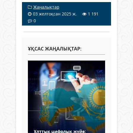
Жаңалықтар
03 желтоқсан 2025 ж.
1 191
0
ҰҚСАС ЖАҢАЛЫҚТАР:
Ұлттық цифрлық жүйе: