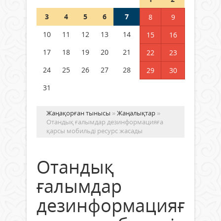
3
4
5
6
7
8
9
Германия аптап ыстыққа
байланысты суды үнемдей
10
11
12
13
14
15
16
бастады
17
18
19
20
21
22
23
04 тамыз 2026 ж.
96
24
25
26
27
28
29
30
31
Жаңақорған тынысы
»
Жаңалықтар
»
Отандық ғалымдар дезинформацияға
қарсы мобильді ресурс жасады
Отандық
ғалымдар
дезинформацияға