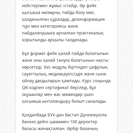
кейстерімен жұмыс істейді. Әр фейк
қысқаша мазмұны, пайда болу көзі,
қолданылған құралдар, дезинформация
түрі мен категориясы және
пайдаланушыға арналған практикалық
қорытынды арқылы талданады.
Бұл формат фейк қалай пайда болатынын
және оны қалай тануға болатынын нақты
көрсетеді. Бес модуль біртіндеп цифрлық
сауаттылық, медиақауіпсіздік және сыни
ойлау дағдыларын қамтиды. Курс соңында
QR-кодпен сертификат беріледі, бұл
оқушылар мен жас мамандар үшін
қосымша ынталандыру болып саналады.
Қолданбада БҰҰ-дан бастап Дүниежүзілік
банкке дейін шамамен 100 деректер
базасы жинақталған. Әрбір базаның