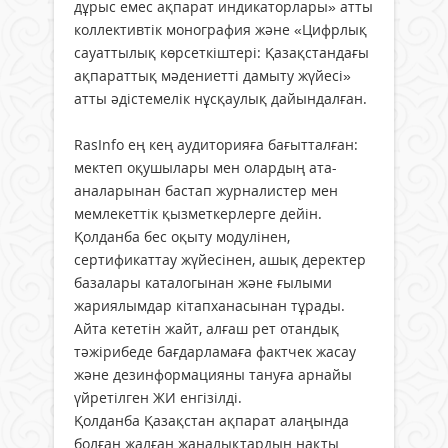
дұрыс емес ақпарат индикаторлары» атты
коллективтік монография және «Цифрлық
сауаттылық көрсеткіштері: Қазақстандағы
ақпараттық мәдениетті дамыту жүйесі»
атты әдістемелік нұсқаулық дайындалған.
RasInfo ең кең аудиторияға бағытталған:
мектеп оқушылары мен олардың ата-
аналарынан бастап журналистер мен
мемлекеттік қызметкерлерге дейін.
Қолданба бес оқыту модулінен,
сертификаттау жүйесінен, ашық деректер
базалары каталогынан және ғылыми
жариялымдар кітапханасынан тұрады.
Айта кететін жайт, алғаш рет отандық
тәжірибеде бағдарламаға фактчек жасау
және дезинформацияны тануға арнайы
үйретілген ЖИ енгізілді.
Қолданба Қазақстан ақпарат алаңында
болған жалған жаңалықтардың нақты