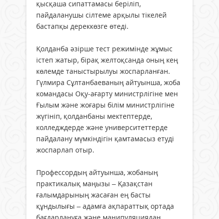
қысқаша сипаттамасы беріліп,
пайдаланушы сілтеме арқылы тікелей
бастапқы дереккөзге өтеді.
Қолданба әзірше тест режимінде жұмыс
істеп жатыр, бірақ желтоқсанда оның кең
көлемде таныстырылуы жоспарланған.
Гүлмира Сұлтанбаеваның айтуынша, жоба
командасы Оқу-ағарту министрлігіне мен
Ғылым және жоғары білім министрлігіне
жүгініп, қолданбаны мектептерде,
колледждерде және университеттерде
пайдалану мүмкіндігін қамтамасыз етуді
жоспарлап отыр.
Профессордың айтуынша, жобаның
практикалық маңызы – Қазақстан
ғалымдарының жасаған ең басты
құндылығы – адамға ақпараттық ортада
бағдарлануға және манипуляциядан