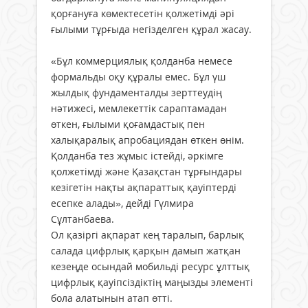
қорғануға көмектесетін қолжетімді әрі
ғылыми тұрғыда негізделген құрал жасау.
«Бұл коммерциялық қолданба немесе
формальды оқу құралы емес. Бұл үш
жылдық фундаменталды зерттеудің
нәтижесі, мемлекеттік сараптамадан
өткен, ғылыми қоғамдастық пен
халықаралық апробациядан өткен өнім.
Қолданба тез жұмыс істейді, әркімге
қолжетімді және Қазақстан тұрғындары
кезігетін нақты ақпараттық қауіптерді
есепке алады», дейді Гүлмира
Сұлтанбаева.
Ол қазіргі ақпарат кең таралып, барлық
салада цифрлық қарқын дамып жатқан
кезеңде осындай мобильді ресурс ұлттық
цифрлық қауіпсіздіктің маңызды элементі
бола алатынын атап өтті.