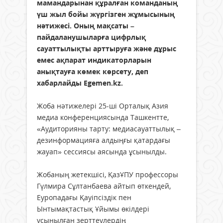
мамандарынан құралған команданың
үш жыл бойы жүргізген жұмысының
нәтижесі. Оның мақсаты –
пайдаланушыларға цифрлық
сауаттылықты арттыруға және дұрыс
емес ақпарат индикаторларын
анықтауға көмек көрсету, деп
хабарлайды Egemen.kz.
Жоба нәтижелері 25-ші Орталық Азия
медиа конференциясында Ташкентте,
«Аудиторияны тарту: медиасауаттылық –
дезинформацияға алдыңғы қатардағы
жауап» сессиясы аясында ұсынылды.
Жобаның жетекшісі, ҚазҰПУ профессоры
Гүлмира Сұлтанбаева айтып өткендей,
Еуропадағы Қауіпсіздік пен
Ынтымақтастық Ұйымы өкілдері
ұсынылған зерттеулердің