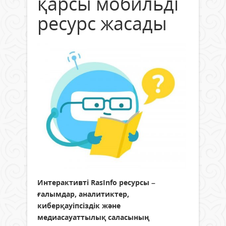
қарсы мобильді
ресурс жасады
Интерактивті RasInfo ресурсы –
ғалымдар, аналитиктер,
киберқауіпсіздік және
медиасауаттылық саласының