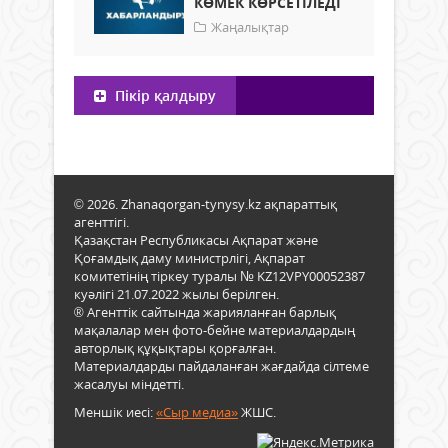
КӨМЕК КӨРСЕТІЛЕДІ
Жаңалықтар
Пікір қалдыру
© 2026. Zhanaqorgan-tynysy.kz ақпараттық
агенттігі.
Қазақстан Республикасы Ақпарат және
Қоғамдық даму министрлігі, Ақпарат
комитетінің тіркеу туралы № KZ12VPY00052387
куәлігі 21.07.2022 жылы берілген.
® Агенттік сайтында жарияланған барлық
мақалалар мен фото-бейне материалдардың
авторлық құқықтары қорғалған.
Материалдарды пайдаланған жағдайда сілтеме
жасалуы міндетті.
Меншік иесі:
«Сыр медиа»
ЖШС.