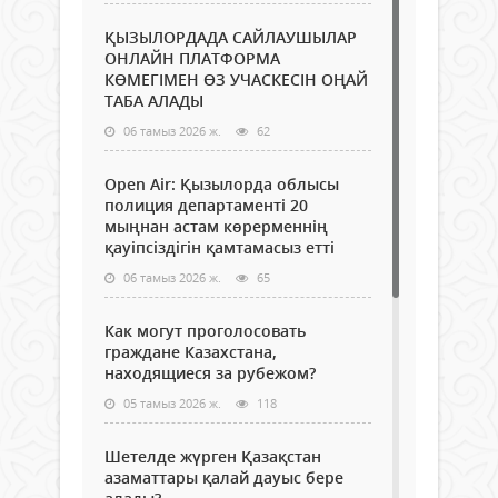
ҚЫЗЫЛОРДАДА САЙЛАУШЫЛАР
ОНЛАЙН ПЛАТФОРМА
КӨМЕГІМЕН ӨЗ УЧАСКЕСІН ОҢАЙ
ТАБА АЛАДЫ
06 тамыз 2026 ж.
62
Open Air: Қызылорда облысы
полиция департаменті 20
мыңнан астам көрерменнің
қауіпсіздігін қамтамасыз етті
06 тамыз 2026 ж.
65
Как могут проголосовать
граждане Казахстана,
находящиеся за рубежом?
05 тамыз 2026 ж.
118
Шетелде жүрген Қазақстан
азаматтары қалай дауыс бере