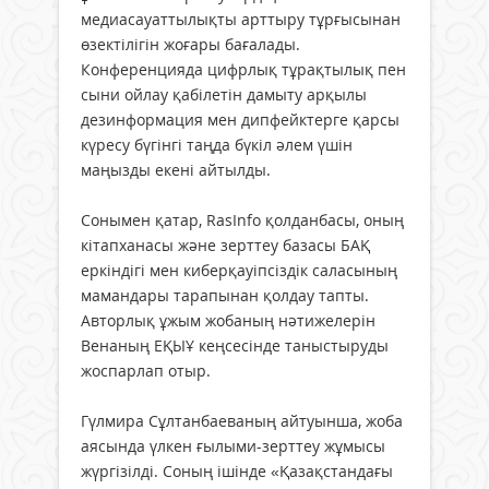
медиасауаттылықты арттыру тұрғысынан
өзектілігін жоғары бағалады.
Конференцияда цифрлық тұрақтылық пен
сыни ойлау қабілетін дамыту арқылы
дезинформация мен дипфейктерге қарсы
күресу бүгінгі таңда бүкіл әлем үшін
маңызды екені айтылды.
Сонымен қатар, RasInfo қолданбасы, оның
кітапханасы және зерттеу базасы БАҚ
еркіндігі мен киберқауіпсіздік саласының
мамандары тарапынан қолдау тапты.
Авторлық ұжым жобаның нәтижелерін
Венаның ЕҚЫҰ кеңсесінде таныстыруды
жоспарлап отыр.
Гүлмира Сұлтанбаеваның айтуынша, жоба
аясында үлкен ғылыми-зерттеу жұмысы
жүргізілді. Соның ішінде «Қазақстандағы