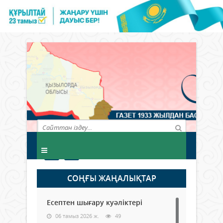
СОҢҒЫ ЖАҢАЛЫҚТАР
Есептен шығару куәліктері
06 тамыз 2026 ж.
49