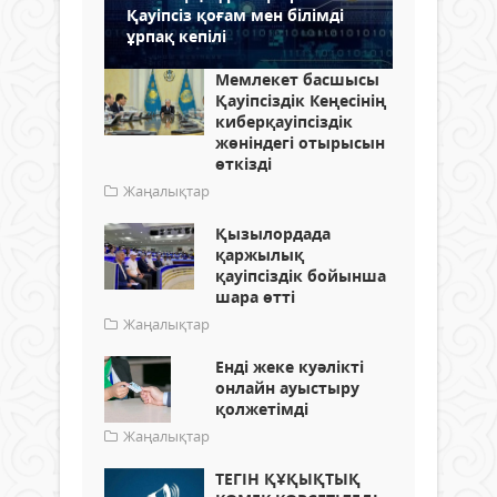
Қауіпсіз қоғам мен білімді
ұрпақ кепілі
Мемлекет басшысы
Қауіпсіздік Кеңесінің
киберқауіпсіздік
жөніндегі отырысын
өткізді
Жаңалықтар
Қызылордада
қаржылық
қауіпсіздік бойынша
шара өтті
Жаңалықтар
Енді жеке куәлікті
онлайн ауыстыру
қолжетімді
Жаңалықтар
ТЕГІН ҚҰҚЫҚТЫҚ