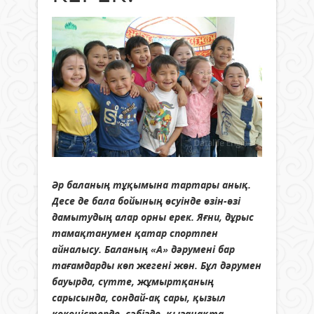
Ә
р баланың тұқымына тартары анық
.
Десе де бала бойының өсуінде өзін-өзі
дамытудың алар орны ерек. Яғни, дұрыс
тамақтанумен қатар спортпен
айналысу. Баланың «А» дәрумені бар
тағамдарды көп жегені жөн. Бұл дәрумен
бауырда, сүтте, жұмыртқаның
сарысында, сондай-ақ сары, қызыл
көкөністерде, сәбізде, қызанақта,