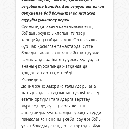
асқабақта болады. Бой өсіруге арналған
дәруменге бай балықты да жиі жеп
тұруды ұмытпау керек.
Сүйектің қатаюын қамтамасыз етіп,
бойдың өсуіне ықпалын тигізер
кальцийдің пайдасы мол. Ол қызылша,
бұршақ қосылған тамақтарда, сүтте
болады. Баланы кішкентайынан дұрыс
тамақтандыра білген дұрыс. Бұл үрдісті
ананың құрсағында жатқанда да
қолданған артық етпейді.
Исландия,
Дания және Америка ғалымдары ана
жатырындағы тұқымның түзілуіне әсер
ететін әртүрлі тағамдарға зерттеу
жүргізеді де, сүттің ерекшелігін
анықтайды. Бұл тағамды тұрақты түрде
пайдаланған ананың сәбиі сау әрі бойы
ұзын болады дегенді алға тартады. Жүкті