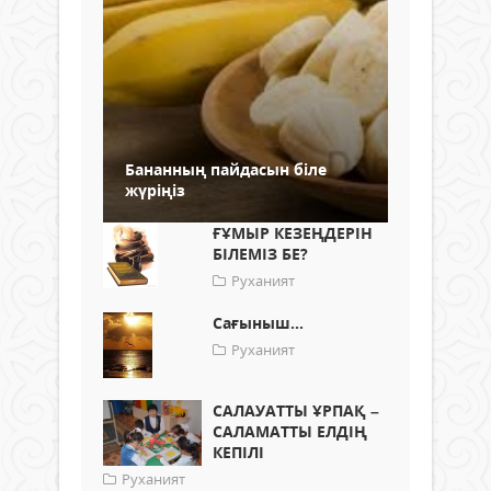
Бананның пайдасын біле
жүріңіз
ҒҰМЫР КЕЗЕҢДЕРІН
БІЛЕМІЗ БЕ?
Руханият
Сағыныш...
Руханият
САЛАУАТТЫ ҰРПАҚ –
САЛАМАТТЫ ЕЛДІҢ
КЕПІЛІ
Руханият