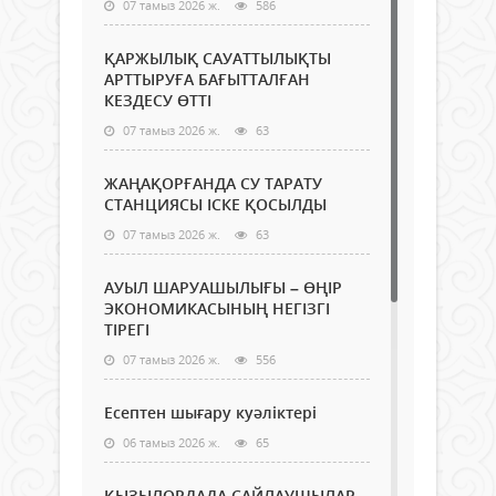
07 тамыз 2026 ж.
586
ҚАРЖЫЛЫҚ САУАТТЫЛЫҚТЫ
АРТТЫРУҒА БАҒЫТТАЛҒАН
КЕЗДЕСУ ӨТТІ
07 тамыз 2026 ж.
63
ЖАҢАҚОРҒАНДА СУ ТАРАТУ
СТАНЦИЯСЫ ІСКЕ ҚОСЫЛДЫ
07 тамыз 2026 ж.
63
АУЫЛ ШАРУАШЫЛЫҒЫ – ӨҢІР
ЭКОНОМИКАСЫНЫҢ НЕГІЗГІ
ТІРЕГІ
07 тамыз 2026 ж.
556
Есептен шығару куәліктері
06 тамыз 2026 ж.
65
ҚЫЗЫЛОРДАДА САЙЛАУШЫЛАР