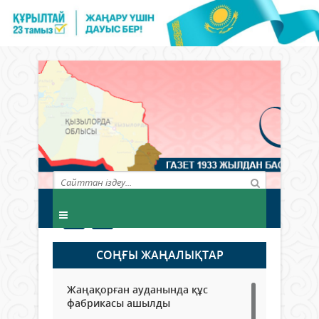
СОҢҒЫ ЖАҢАЛЫҚТАР
Жаңақорған ауданында құс
фабрикасы ашылды