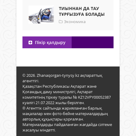
ТИЫННАН ДА ТАУ
ТҰРҒЫЗУҒА БОЛАДЫ
Экономика
Пікір қалдыру
© 2026. Zhanaqorgan-tynysy.kz ақпараттық
агенттігі.
Қазақстан Республикасы Ақпарат және
Қоғамдық даму министрлігі, Ақпарат
комитетінің тіркеу туралы № KZ12VPY00052387
куәлігі 21.07.2022 жылы берілген.
® Агенттік сайтында жарияланған барлық
мақалалар мен фото-бейне материалдардың
авторлық құқықтары қорғалған.
Материалдарды пайдаланған жағдайда сілтеме
жасалуы міндетті.