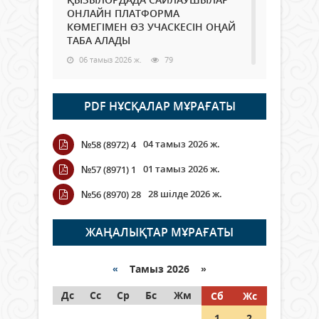
ОНЛАЙН ПЛАТФОРМА
КӨМЕГІМЕН ӨЗ УЧАСКЕСІН ОҢАЙ
ТАБА АЛАДЫ
06 тамыз 2026 ж.
79
Open Air: Қызылорда облысы
PDF НҰСҚАЛАР МҰРАҒАТЫ
полиция департаменті 20
мыңнан астам көрерменнің
қауіпсіздігін қамтамасыз етті
04 тамыз 2026 ж.
№58 (8972) 4
06 тамыз 2026 ж.
86
01 тамыз 2026 ж.
№57 (8971) 1
Wi-Fi ҚАБЫРҒА АРҚЫЛЫ ҚАЛАЙ
28 шілде 2026 ж.
№56 (8970) 28
ӨТЕДІ?
06 тамыз 2026 ж.
256
ЖАҢАЛЫҚТАР МҰРАҒАТЫ
Как могут проголосовать
граждане Казахстана,
«
Тамыз 2026 »
находящиеся за рубежом?
Дс
Сс
Ср
Бс
Жм
Сб
Жс
05 тамыз 2026 ж.
137
1
2