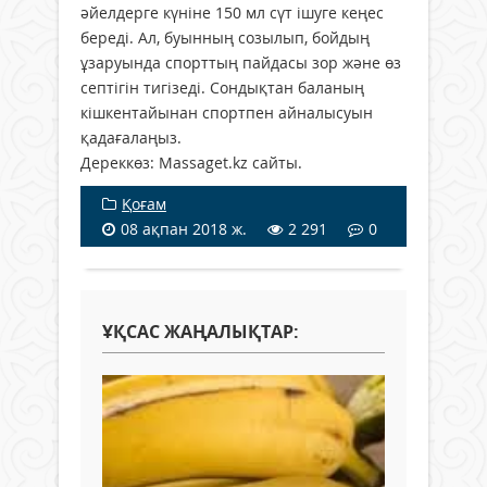
әйелдерге күніне 150 мл сүт ішуге кеңес
береді. Ал, буынның созылып, бойдың
ұзаруында спорттың пайдасы зор және өз
септігін тигізеді. Сондықтан баланың
кішкентайынан спортпен айналысуын
қадағалаңыз.
Дереккөз: Massaget.kz сайты.
Қоғам
08 ақпан 2018 ж.
2 291
0
ҰҚСАС ЖАҢАЛЫҚТАР: