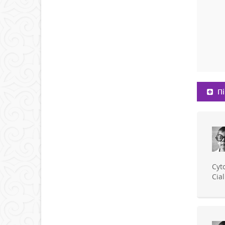
Пі
Cyt
Cia