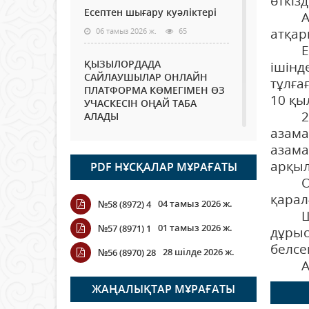
өткізд
Есептен шығару куәліктері
Аталғ
атқар
06 тамыз 2026 ж.
65
Есепт
ҚЫЗЫЛОРДАДА
ішінд
САЙЛАУШЫЛАР ОНЛАЙН
тұлға
ПЛАТФОРМА КӨМЕГІМЕН ӨЗ
10 қы
УЧАСКЕСІН ОҢАЙ ТАБА
2017 
АЛАДЫ
азама
06 тамыз 2026 ж.
79
азама
арқыл
PDF НҰСҚАЛАР МҰРАҒАТЫ
Open Air: Қызылорда
Одан 
облысы полиция
департаменті 20 мыңнан
қарал
04 тамыз 2026 ж.
№58 (8972) 4
астам көрерменнің
Шара 
қауіпсіздігін қамтамасыз етті
01 тамыз 2026 ж.
№57 (8971) 1
дұрыс
06 тамыз 2026 ж.
86
белсен
28 шілде 2026 ж.
№56 (8970) 28
Ақпар
Wi-Fi ҚАБЫРҒА АРҚЫЛЫ
ҚАЛАЙ ӨТЕДІ?
ЖАҢАЛЫҚТАР МҰРАҒАТЫ
06 тамыз 2026 ж.
256