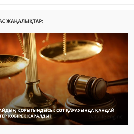
АС ЖАҢАЛЫҚТАР:
 АЙДЫҢ ҚОРЫТЫНДЫСЫ: СОТ ҚАРАУЫНДА ҚАНДАЙ
СТЕР КӨБІРЕК ҚАРАЛДЫ?