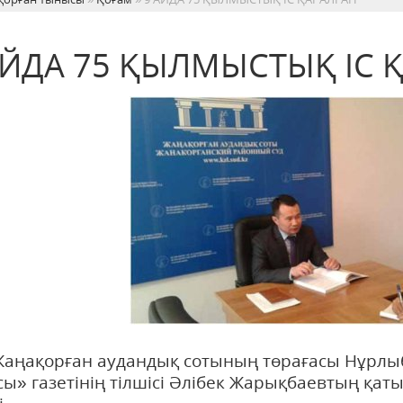
АЙДА 75 ҚЫЛМЫСТЫҚ ІС 
орған аудандық сотының төрағасы Нұрлыбек
ы» газетінің тілшісі Әлібек Жарықбаевтың қа