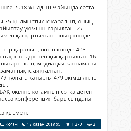
шіге 2018 жылдың 9 айында сотта
ы 75 қылмыстық іс қаралып, оның
 айыптау үкімі шығарылған. 27
улымен қасқартылған, оның ішінде
ер қаралып, оның ішінде 408
тық іс өндірістен қысқартылып, 16
ы шығарылған, медиация заңнамасы
заматтық іс аяқталған.
тұлғаға қатысты 479 әкімшілік іс
қталды.
Қ өкіліне қоғамның сотқа деген
спасөз конференция барысындағы
 қызметі.
Қоғам
18 қазан 2018 ж.
1 270
2