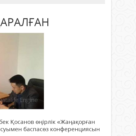
ҚАРАЛҒАН
 Қосанов өңірлік «Жаңақорған
тысуымен баспасөз конференциясын