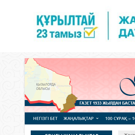
НЕГІЗГІ БЕТ
ЖАҢАЛЫҚТАР
100 СҰРАҚ – 
Жаңа