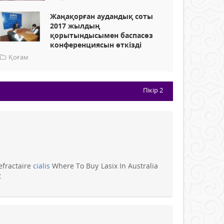
Жаңақорған аудандық соты
2017 жылдың
қорытындысымен баспасөз
конференциясын өткізді
Қоғам
Пікір
2
efractaire
cialis
Where To Buy Lasix In Australia
t