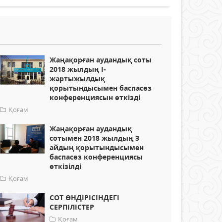
Жаңақорған аудандық соты
2018 жылдың І-
жартыжылдық
қорытындысымен баспасөз
конференциясын өткізді
Қоғам
Жаңақорған аудандық
сотымен 2018 жылдың 3
айдың қорытындысымен
баспасөз конференциясы
өткізілді
Қоғам
СОТ ӨНДІРІСІНДЕГІ
СЕРПІЛІСТЕР
Қоғам