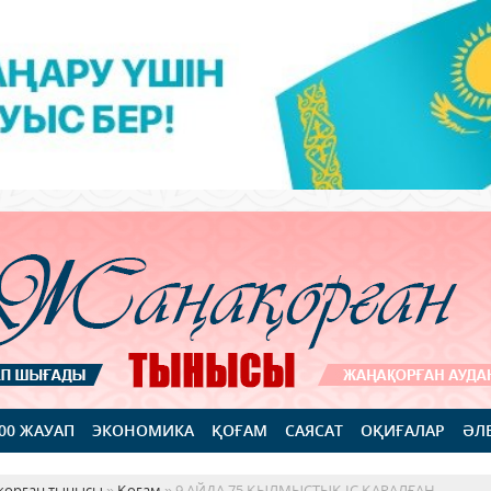
100 ЖАУАП
ЭКОНОМИКА
ҚОҒАМ
САЯСАТ
ОҚИҒАЛАР
ӘЛ
қорған тынысы
»
Қоғам
» 9 АЙДА 75 ҚЫЛМЫСТЫҚ ІС ҚАРАЛҒАН