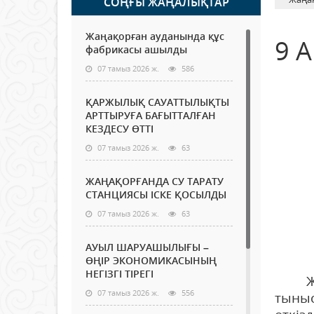
СОҢҒЫ ЖАҢАЛЫҚТАР
Жаңақорған ауданында құс
9 
фабрикасы ашылды
07 тамыз 2026 ж.
586
ҚАРЖЫЛЫҚ САУАТТЫЛЫҚТЫ
АРТТЫРУҒА БАҒЫТТАЛҒАН
КЕЗДЕСУ ӨТТІ
07 тамыз 2026 ж.
63
ЖАҢАҚОРҒАНДА СУ ТАРАТУ
СТАНЦИЯСЫ ІСКЕ ҚОСЫЛДЫ
07 тамыз 2026 ж.
63
АУЫЛ ШАРУАШЫЛЫҒЫ –
ӨҢІР ЭКОНОМИКАСЫНЫҢ
НЕГІЗГІ ТІРЕГІ
Жаңақ
07 тамыз 2026 ж.
556
тыныс