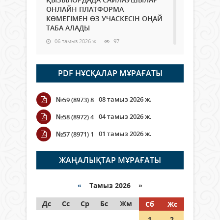
ОНЛАЙН ПЛАТФОРМА
КӨМЕГІМЕН ӨЗ УЧАСКЕСІН ОҢАЙ
ТАБА АЛАДЫ
06 тамыз 2026 ж.
97
Open Air: Қызылорда облысы
PDF НҰСҚАЛАР МҰРАҒАТЫ
полиция департаменті 20
мыңнан астам көрерменнің
қауіпсіздігін қамтамасыз етті
08 тамыз 2026 ж.
№59 (8973) 8
06 тамыз 2026 ж.
116
04 тамыз 2026 ж.
№58 (8972) 4
Wi-Fi ҚАБЫРҒА АРҚЫЛЫ ҚАЛАЙ
01 тамыз 2026 ж.
№57 (8971) 1
ӨТЕДІ?
06 тамыз 2026 ж.
276
ЖАҢАЛЫҚТАР МҰРАҒАТЫ
Как могут проголосовать
граждане Казахстана,
«
Тамыз 2026 »
находящиеся за рубежом?
Дс
Сс
Ср
Бс
Жм
Сб
Жс
05 тамыз 2026 ж.
157
1
2