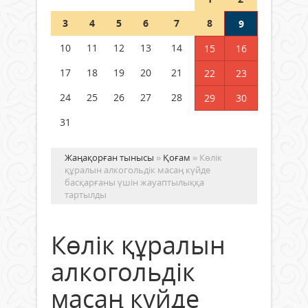
Шетелде жүрген Қазақстан
3
4
5
6
7
8
9
азаматтары қалай дауыс бере
алады?
10
11
12
13
14
15
16
05 тамыз 2026 ж.
168
17
18
19
20
21
22
23
24
25
26
27
28
29
30
31
Жаңақорған тынысы
»
Қоғам
» Көлік
құралын алкогольдік масаң күйде
басқарғаны үшін жауаптылыққа
тартылды
Көлік құралын
алкогольдік
масаң күйде