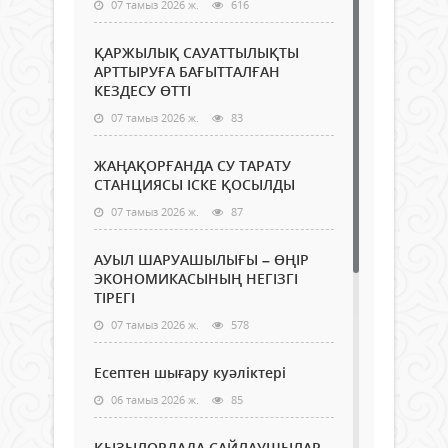
07 тамыз 2026 ж.
616
ҚАРЖЫЛЫҚ САУАТТЫЛЫҚТЫ
АРТТЫРУҒА БАҒЫТТАЛҒАН
КЕЗДЕСУ ӨТТІ
07 тамыз 2026 ж.
83
ЖАҢАҚОРҒАНДА СУ ТАРАТУ
СТАНЦИЯСЫ ІСКЕ ҚОСЫЛДЫ
07 тамыз 2026 ж.
87
АУЫЛ ШАРУАШЫЛЫҒЫ – ӨҢІР
ЭКОНОМИКАСЫНЫҢ НЕГІЗГІ
ТІРЕГІ
07 тамыз 2026 ж.
578
Есептен шығару куәліктері
06 тамыз 2026 ж.
85
ҚЫЗЫЛОРДАДА САЙЛАУШЫЛАР