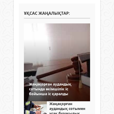
ҰҚСАС ЖАҢАЛЫҚТАР:
Жаңақорған аудандық
сотында әкімшілік іс
бойынша іс қаралды
Жаңақорған
аудандық сотымен
ұсақ бұзақылық