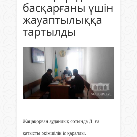
басқарғаны үшін
жауаптылыққа
тартылды
Жаңақорған аудандық сотында Д.-ға
қатысты әкімшілік іс қаралды.