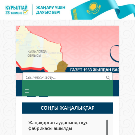
СОҢҒЫ ЖАҢАЛЫҚТАР
Жаңақорған ауданында құс
фабрикасы ашылды