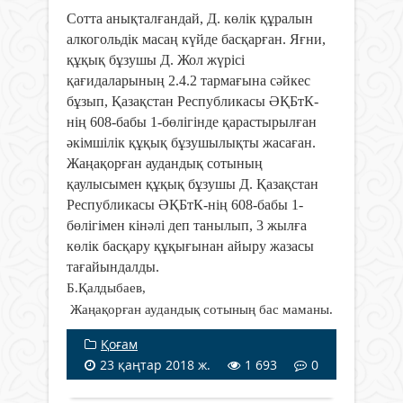
Сотта анықталғандай, Д. көлік құралын
алкогольдік масаң күйде басқарған. Яғни,
құқық бұзушы Д. Жол жүрісі
қағидаларының 2.4.2 тармағына сәйкес
бұзып, Қазақстан Республикасы ӘҚБтК-
нің 608-бабы 1-бөлігінде қарастырылған
әкімшілік құқық бұзушылықты жасаған.
Жаңақорған аудандық сотының
қаулысымен құқық бұзушы Д. Қазақстан
Республикасы ӘҚБтК-нің 608-бабы 1-
бөлігімен кінәлі деп танылып, 3 жылға
көлік басқару құқығынан айыру жазасы
тағайындалды.
Б.Қалдыбаев,
Жаңақорған аудандық сотының бас маманы.
Қоғам
23 қаңтар 2018 ж.
1 693
0