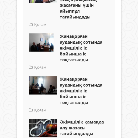
жасағаны үшін
айыппұл
тағайындады
Қоғам
Жаңақорған
аудандық сотында
әкімшілік іс
бойынша іс
тоқтатылды
Қоғам
Жаңақорған
аудандық сотында
әкімшілік іс
бойынша іс
тоқтатылды
Қоғам
Әкімшілік қамаққа
алу жазасы
тағайындалды