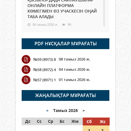
ОНЛАЙН ПЛАТФОРМА
КӨМЕГІМЕН ӨЗ УЧАСКЕСІН ОҢАЙ
ТАБА АЛАДЫ
06 тамыз 2026 ж.
99
Open Air: Қызылорда облысы
PDF НҰСҚАЛАР МҰРАҒАТЫ
полиция департаменті 20
мыңнан астам көрерменнің
қауіпсіздігін қамтамасыз етті
08 тамыз 2026 ж.
№59 (8973) 8
06 тамыз 2026 ж.
118
04 тамыз 2026 ж.
№58 (8972) 4
Wi-Fi ҚАБЫРҒА АРҚЫЛЫ ҚАЛАЙ
01 тамыз 2026 ж.
№57 (8971) 1
ӨТЕДІ?
06 тамыз 2026 ж.
276
ЖАҢАЛЫҚТАР МҰРАҒАТЫ
Как могут проголосовать
граждане Казахстана,
«
Тамыз 2026 »
находящиеся за рубежом?
Дс
Сс
Ср
Бс
Жм
Сб
Жс
05 тамыз 2026 ж.
158
1
2