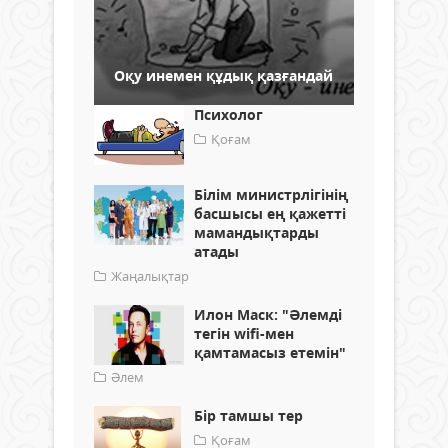
Оқу инемен құдық қазғандай
Психолог
Қоғам
Білім министрлігінің
басшысы ең қажетті
мамандықтарды
атады
Жаңалықтар
Илон Маск: "Әлемді
тегін wifi-мен
қамтамасыз етемін"
Әлем
Бір тамшы тер
Қоғам