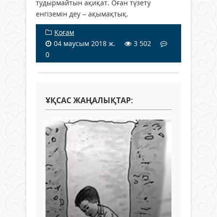
тудырмайтын ақиқат. Оған түзету
енгіземін деу – ақымақтық.
Қоғам
04 маусым 2018 ж.
3 502
0
ҰҚСАС ЖАҢАЛЫҚТАР: