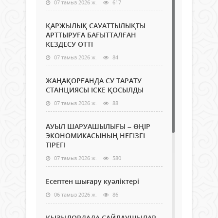
07 тамыз 2026 ж.
617
ҚАРЖЫЛЫҚ САУАТТЫЛЫҚТЫ
АРТТЫРУҒА БАҒЫТТАЛҒАН
КЕЗДЕСУ ӨТТІ
07 тамыз 2026 ж.
84
ЖАҢАҚОРҒАНДА СУ ТАРАТУ
СТАНЦИЯСЫ ІСКЕ ҚОСЫЛДЫ
07 тамыз 2026 ж.
88
АУЫЛ ШАРУАШЫЛЫҒЫ – ӨҢІР
ЭКОНОМИКАСЫНЫҢ НЕГІЗГІ
ТІРЕГІ
07 тамыз 2026 ж.
580
Есептен шығару куәліктері
06 тамыз 2026 ж.
86
ҚЫЗЫЛОРДАДА САЙЛАУШЫЛАР