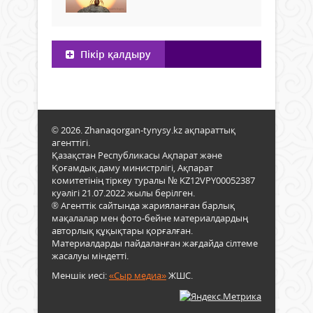
Пікір қалдыру
© 2026. Zhanaqorgan-tynysy.kz ақпараттық
агенттігі.
Қазақстан Республикасы Ақпарат және
Қоғамдық даму министрлігі, Ақпарат
комитетінің тіркеу туралы № KZ12VPY00052387
куәлігі 21.07.2022 жылы берілген.
® Агенттік сайтында жарияланған барлық
мақалалар мен фото-бейне материалдардың
авторлық құқықтары қорғалған.
Материалдарды пайдаланған жағдайда сілтеме
жасалуы міндетті.
Меншік иесі:
«Сыр медиа»
ЖШС.