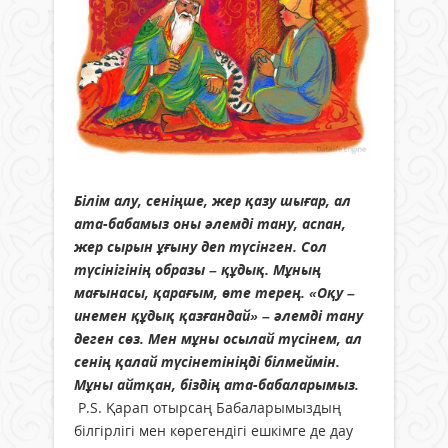
Білім алу, сеніңше, жер қазу шығар, ал
ата-бабамыз оны әлемді тану, аспан,
жер сырын ұғыну деп түсінген. Сол
түсінігінің образы – құдық. Мұның
мағынасы, қарағым, өте терең. «Оқу –
инемен құдық қазғандай» – әлемді тану
деген сөз. Мен мұны осылай түсінем, ал
сенің қалай түсінетініңді білмеймін.
Мұны айтқан, біздің ата-бабаларымыз.
P.S. Қарап отырсаң Бабаларымыздың
білгірлігі мен көрегендігі ешкімге де дау