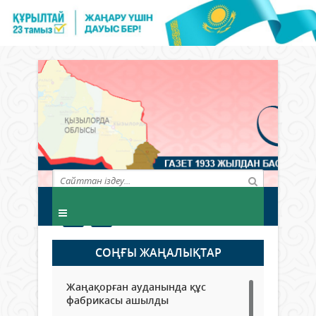
СОҢҒЫ ЖАҢАЛЫҚТАР
Жаңақорған ауданында құс
фабрикасы ашылды