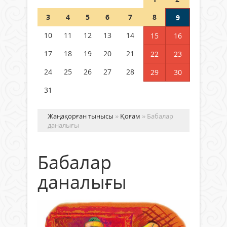
Шетелде жүрген Қазақстан
3
4
5
6
7
8
9
азаматтары қалай дауыс бере
алады?
10
11
12
13
14
15
16
05 тамыз 2026 ж.
169
17
18
19
20
21
22
23
24
25
26
27
28
29
30
31
Жаңақорған тынысы
»
Қоғам
» Бабалар
даналығы
Бабалар
даналығы