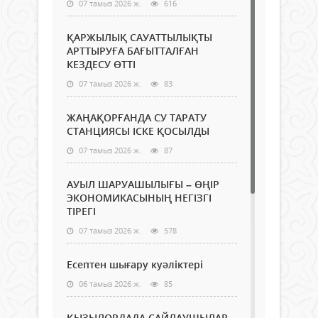
07 тамыз 2026 ж.
616
ҚАРЖЫЛЫҚ САУАТТЫЛЫҚТЫ
АРТТЫРУҒА БАҒЫТТАЛҒАН
КЕЗДЕСУ ӨТТІ
07 тамыз 2026 ж.
83
ЖАҢАҚОРҒАНДА СУ ТАРАТУ
СТАНЦИЯСЫ ІСКЕ ҚОСЫЛДЫ
07 тамыз 2026 ж.
87
АУЫЛ ШАРУАШЫЛЫҒЫ – ӨҢІР
ЭКОНОМИКАСЫНЫҢ НЕГІЗГІ
ТІРЕГІ
07 тамыз 2026 ж.
578
Есептен шығару куәліктері
06 тамыз 2026 ж.
85
ҚЫЗЫЛОРДАДА САЙЛАУШЫЛАР