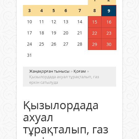
Шетелде жүрген Қазақстан
3
4
5
6
7
8
9
азаматтары қалай дауыс бере
алады?
10
11
12
13
14
15
16
05 тамыз 2026 ж.
168
17
18
19
20
21
22
23
24
25
26
27
28
29
30
31
Жаңақорған тынысы
»
Қоғам
»
Қызылордада ахуал тұрақталып, газ
еркін сатылуда
Қызылордада
ахуал
тұрақталып, газ