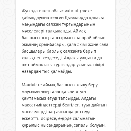
Жуырда өткен облыс әкімінің жеке
қабылдауына келген Қызылорда қаласы
маңындағы саяжай тұрғындарының
мәселелері талқыланды. Аймақ
басшысының тапсырмасына орай облыс
әкімінің орынбасары, қала әкімі және сала
басшылары барлық саяжайға барып
халықпен кездеседі. Алдағы уақытта да
шет аймақтағы тұрғындар ұсыныс-пікірі
назардан тыс қалмайды.
Мәжілісте аймақ басшысы жылу беру
маусымының талапқа сай өтуін
қамтамасыз етуді тапсырды. Алдағы
мақсат-міндеттерді белгілеп, туындайтын
мәселелерді заң аясында реттеуді
ескертті. Әсіресе, өңірде салынатын
құрылыс нысандарының сапалы болуын,