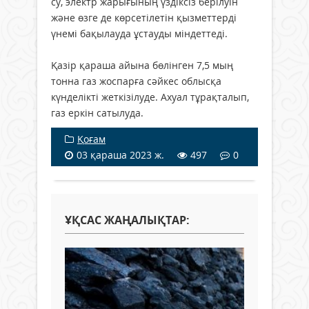
су, электр жарығының үздіксіз берілуін
және өзге де көрсетілетін қызметтерді
үнемі бақылауда ұстауды міндеттеді.
Қазір қараша айына бөлінген 7,5 мың
тонна газ жоспарға сәйкес облысқа
күнделікті жеткізілуде. Ахуал тұрақталып,
газ еркін сатылуда.
Қоғам
03 қараша 2023 ж.
497
0
ҰҚСАС ЖАҢАЛЫҚТАР: