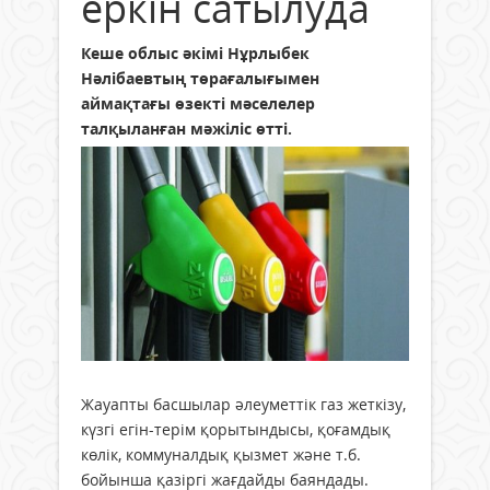
еркін сатылуда
Кеше облыс әкімі Нұрлыбек
Нәлібаевтың төрағалығымен
аймақтағы өзекті мәселелер
талқыланған мәжіліс өтті.
Жауапты басшылар әлеуметтік газ жеткізу,
күзгі егін-терім қорытындысы, қоғамдық
көлік, коммуналдық қызмет және т.б.
бойынша қазіргі жағдайды баяндады.