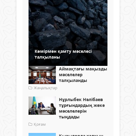
Көмірмен қамту мәселесі
талқыланы
Аймақтағы маңызды
мәселелер
талқыланды
Жаңалықтар
Нұрлыбек Нәлібаев
тұрғындардың жеке
мәселелерін
тыңдады
Қоғам
Қызылорда халқын