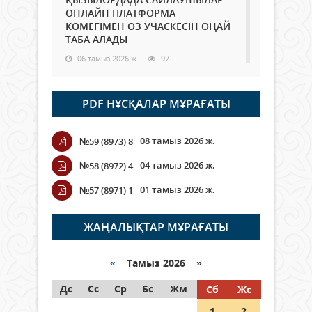
ОНЛАЙН ПЛАТФОРМА
КӨМЕГІМЕН ӨЗ УЧАСКЕСІН ОҢАЙ
ТАБА АЛАДЫ
06 тамыз 2026 ж.
97
Open Air: Қызылорда облысы
PDF НҰСҚАЛАР МҰРАҒАТЫ
полиция департаменті 20
мыңнан астам көрерменнің
қауіпсіздігін қамтамасыз етті
08 тамыз 2026 ж.
№59 (8973) 8
06 тамыз 2026 ж.
116
04 тамыз 2026 ж.
№58 (8972) 4
Wi-Fi ҚАБЫРҒА АРҚЫЛЫ ҚАЛАЙ
01 тамыз 2026 ж.
№57 (8971) 1
ӨТЕДІ?
06 тамыз 2026 ж.
276
ЖАҢАЛЫҚТАР МҰРАҒАТЫ
Как могут проголосовать
граждане Казахстана,
«
Тамыз 2026 »
находящиеся за рубежом?
Дс
Сс
Ср
Бс
Жм
Сб
Жс
05 тамыз 2026 ж.
157
1
2