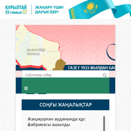
СОҢҒЫ ЖАҢАЛЫҚТАР
Жаңақорған ауданында құс
фабрикасы ашылды