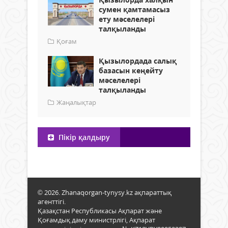
сумен қамтамасыз
ету мәселелері
талқыланды
Қоғам
Қызылордада салық
базасын кеңейту
мәселелері
талқыланды
Жаңалықтар
Пікір қалдыру
© 2026. Zhanaqorgan-tynysy.kz ақпараттық
агенттігі.
Қазақстан Республикасы Ақпарат және
Қоғамдық даму министрлігі, Ақпарат