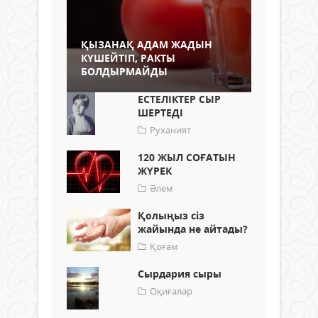
ҚЫЗАНАҚ АДАМ ЖАДЫН
КҮШЕЙТІП, РАКТЫ
БОЛДЫРМАЙДЫ
ЕСТЕЛІКТЕР СЫР
ШЕРТЕДІ
Руханият
120 ЖЫЛ СОҒАТЫН
ЖҮРЕК
Әлем
Қолыңыз сіз
жайында не айтады?
Қоғам
Сырдария сыры
Оқиғалар