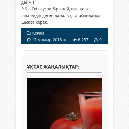
дейміз.
P.S. «Екі саусақ бірікпей, ине қолға
ілікпейді» деген даналық та осындайда
шықса керек.
Қоғам
17 мамыр 2018 ж.
6 237
0
ҰҚСАС ЖАҢАЛЫҚТАР: