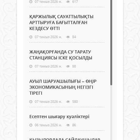
07 тамыз 2026 ж.
617
ҚАРЖЫЛЫҚ САУАТТЫЛЫҚТЫ
АРТТЫРУҒА БАҒЫТТАЛҒАН
КЕЗДЕСУ ӨТТІ
07 тамыз 2026 ж.
84
ЖАҢАҚОРҒАНДА СУ ТАРАТУ
СТАНЦИЯСЫ ІСКЕ ҚОСЫЛДЫ
07 тамыз 2026 ж.
88
АУЫЛ ШАРУАШЫЛЫҒЫ – ӨҢІР
ЭКОНОМИКАСЫНЫҢ НЕГІЗГІ
ТІРЕГІ
07 тамыз 2026 ж.
580
Есептен шығару куәліктері
06 тамыз 2026 ж.
86
ҚЫЗЫЛОРДАДА САЙЛАУШЫЛАР