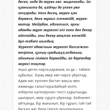
десек, онда да жүрек көп жырланады. Ол
қуанышта да, қайғңы да үлкен рөл
атқарады. Неге десең, жүрек қан
бермесе, дене жұмыс істемейді, жүрек-
мотор. Мейірбан, әділетшіл, арлы
адамды жұрт жүректі кісі екен деп бекер
айтпайды, оны бекер мақтан етпейді.
Бұл-табиғи шындық.
Жүректі адам/шын жүркеті болса/өсек-
өтірікке, қулық-сұмдыққа,алданыш,
айнығыш сезімге бармайды, ал барғандар
жүрегі тоқтар.
Ақыл деген нәрсе,қарағым, ол да – табиғи
құбылыс. Бірақ өмір көп нәрсе үйретеді.
Адам жас күнінен бастап жақсы мен
жаманды салыстыра,байқай келіп,
жіберген қателерінен тиісті қорытынды
шығарып, өмір сүруге үйренеді. Бейнелеп
айтқанда, бір жығылып, бір тұрып, тәй-тәй
басқан жас бала секілді ақылдылыққа