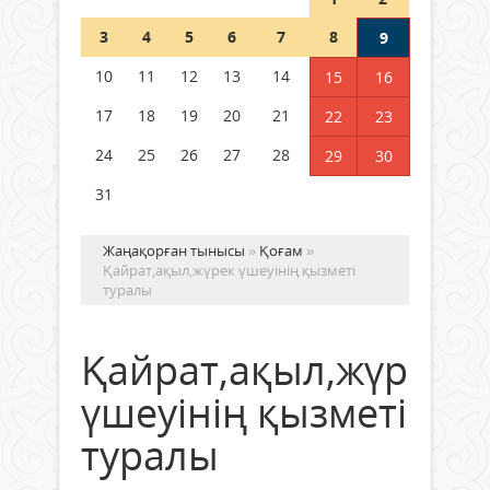
Шетелде жүрген Қазақстан
3
4
5
6
7
8
9
азаматтары қалай дауыс бере
алады?
10
11
12
13
14
15
16
05 тамыз 2026 ж.
169
17
18
19
20
21
22
23
24
25
26
27
28
29
30
31
Жаңақорған тынысы
»
Қоғам
»
Қайрат,ақыл,жүрек үшеуінің қызметі
туралы
Қайрат,ақыл,жүрек
үшеуінің қызметі
туралы