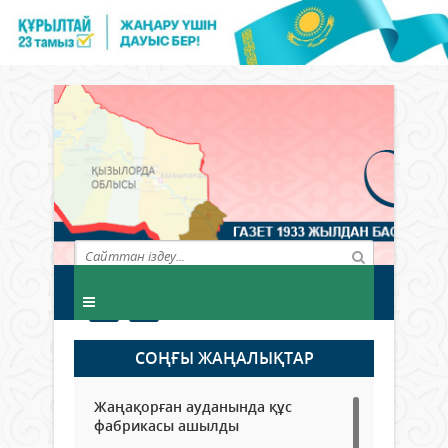
СОҢҒЫ ЖАҢАЛЫҚТАР
Жаңақорған ауданында құс
фабрикасы ашылды