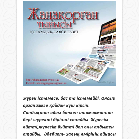
Жүрек істемесе, бас та істемейді. Онсыз
организмге қайдан күш кірсін.
Сондықтан адам біткен атамзаманнан
бері жүректі бірінші санайды. Жүрегім
өйтті,жүрегім бүйтті деп оны алдымен
атайды. Әдебиет- халық өмірінің айнасы