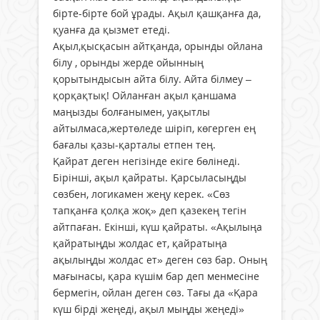
бірте-бірте бой ұрады. Ақыл қашқанға да,
қуанға да қызмет етеді.
Ақыл,қысқасын айтқанда, орынды ойлана
білу , орынды жерде ойынның
қорытындысын айта білу. Айта білмеу –
қорқақтық! Ойланған ақыл қаншама
маңызды болғанымен, уақытлы
айтылмаса,жертөледе шіріп, көгерген ең
бағалы қазы-қарталы етпен тең.
Қайрат деген негізінде екіге бөлінеді.
Бірінші, ақыл қайраты. Қарсыласыңды
сөзбен, логикамен жеңу керек. «Сөз
тапқанға қолқа жоқ» деп қазекең тегін
айтпаған. Екінші, күш қайраты. «Ақылыңа
қайратыңды жолдас ет, қайратыңа
ақылыңды жолдас ет» деген сөз бар. Оның
мағынасы, қара күшім бар деп менмесіне
бермегін, ойлан деген сөз. Тағы да «Қара
күш бірді жеңеді, ақыл мыңды жеңеді»