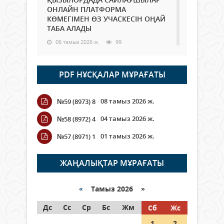
ОНЛАЙН ПЛАТФОРМА
КӨМЕГІМЕН ӨЗ УЧАСКЕСІН ОҢАЙ
ТАБА АЛАДЫ
06 тамыз 2026 ж.
99
Open Air: Қызылорда облысы
PDF НҰСҚАЛАР МҰРАҒАТЫ
полиция департаменті 20
мыңнан астам көрерменнің
қауіпсіздігін қамтамасыз етті
08 тамыз 2026 ж.
№59 (8973) 8
06 тамыз 2026 ж.
118
04 тамыз 2026 ж.
№58 (8972) 4
Wi-Fi ҚАБЫРҒА АРҚЫЛЫ ҚАЛАЙ
01 тамыз 2026 ж.
№57 (8971) 1
ӨТЕДІ?
06 тамыз 2026 ж.
276
ЖАҢАЛЫҚТАР МҰРАҒАТЫ
Как могут проголосовать
граждане Казахстана,
«
Тамыз 2026 »
находящиеся за рубежом?
Дс
Сс
Ср
Бс
Жм
Сб
Жс
05 тамыз 2026 ж.
158
1
2