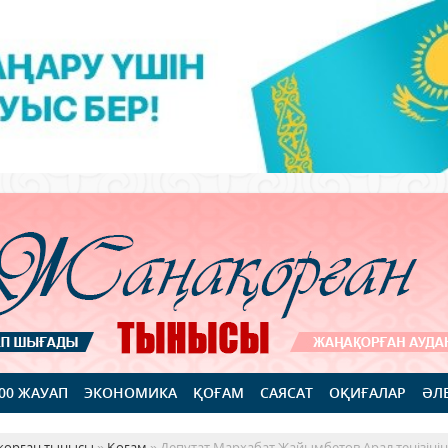
100 ЖАУАП
ЭКОНОМИКА
ҚОҒАМ
САЯСАТ
ОҚИҒАЛАР
ӘЛ
қорған тынысы
»
Қоғам
» Депутат Мархабат Жайымбетов Арал теңізінің