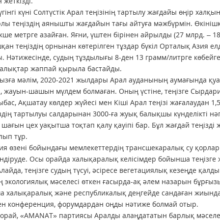
 жеткізді.
бүгінгі күні Солтүстік Арал теңізінің тартылу жағдайы өңір халқ
лы теңіздің аянышты жағдайын тағы айтуға мәжбүрмін. Өкінішке 
кше метрге азайған. Яғни, үштен бірінен айрылды (27 млрд. – 18
қан теңіздің орнынан көтерілген тұздар бүкіл Орталық Азия ел
. Нәтижесінде, судың тұздылығы 8-ден 13 грамм/литрге көбейге
балықтар жаппай қырыла бастайды.
зға мәлім, 2020-2021 жылдары Арал ауданының аумағында қу
 жауын-шашын мүлдем болмаған. Оның үстіне, теңізге Сырдария
бас, Ақшатау көлдер жүйесі мен Кіші Арал теңізі жағалаудан 1,
іздің тартылуы салдарынан 3000-ға жуық балықшы күнделікті 
 шағын цех уақытша тоқтап қалу қауіпі бар. Бұл жағдай теңізді
лып тұр.
я өзені бойындағы мемлекеттердің трансшекаралық су қорла
ндіруде. Осы орайда халықаралық келісімдер бойынша теңізге ж
Алайда, теңізге судың түсуі, әсіресе вегетациялық кезеңде қал
 экологиялық мәселесі өткен ғасырда-ақ әлем назарын бұрғызып
 халықаралық және республикалық деңгейде сандаған жиындар 
ген конференция, форумдардан оңды нәтиже болмай отыр.
орай, «AMANAT» партиясы Аралды алаңдататын барлық мәселел