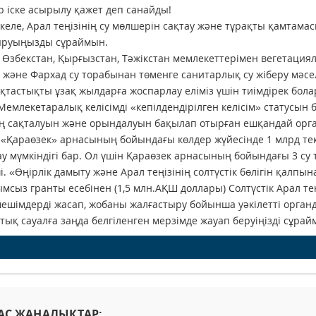
 іске асырылу қажет деп санайды!
келе, Арал теңізінің су мөлшерін сақтау және тұрақты қамтамас
ыруыңызды сұраймын.
. Өзбекстан, Қырғызстан, Тәжікстан мемлекеттерімен вегетациялы
 және Фархад су торабынан төменге санитарлық су жіберу мәсел
тастықты ұзақ жылдарға жоспарлау еліміз үшін тиімдірек болар
 Мемлекетаралық келісімді «кепілдендірілген келісім» статусын б
ң сақталуын және орындалуын бақылап отырған ешқандай орган
 «Қараөзек» арнасының бойындағы көлдер жүйесінде 1 млрд те
у мүмкіндігі бар. Ол үшін Қараөзек арнасының бойындағы 3 су
і. «Өңірлік дамыту және Арал теңізінің солтүстік бөлігін қалпы
мсыз гранты есебінен (1,5 млн.АҚШ доллары) Солтүстік Арал т
шешімдерді жасап, жобаны жалғастыру бойынша уәкілетті органд
тық сауалға заңда белгіленген мерзімде жауап беруіңізді сұрай
АС ЖАҢАЛЫҚТАР: