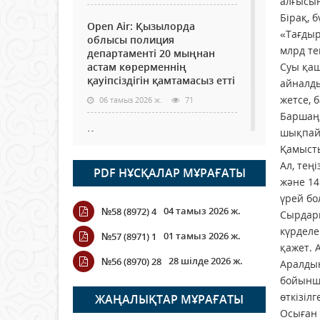
алғысын
Бірақ, 
Open Air: Қызылорда
«Тағдыр
облысы полиция
млрд те
департаменті 20 мыңнан
астам көрерменнің
Суы қаш
қауіпсіздігін қамтамасыз етті
айналды
жетсе, 
06 тамыз 2026 ж.
71
Баршаңы
шықпай,
Как могут проголосовать
граждане Казахстана,
Қамысты
находящиеся за рубежом?
Ал, тең
PDF НҰСҚАЛАР МҰРАҒАТЫ
05 тамыз 2026 ж.
121
және 14
үрей бо
04 тамыз 2026 ж.
№58 (8972) 4
Шетелде жүрген Қазақстан
Сырдари
азаматтары қалай дауыс
күрделе
01 тамыз 2026 ж.
№57 (8971) 1
бере алады?
қажет. 
28 шілде 2026 ж.
№56 (8970) 28
05 тамыз 2026 ж.
134
Аралдың
бойынша
Кассадағы баға мен сөредегі
өткізіл
ЖАҢАЛЫҚТАР МҰРАҒАТЫ
баға әр түрлі болған
Осыған 