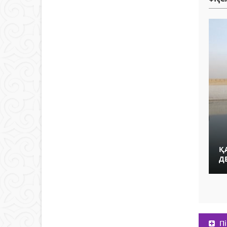
Қ
Д
Пі