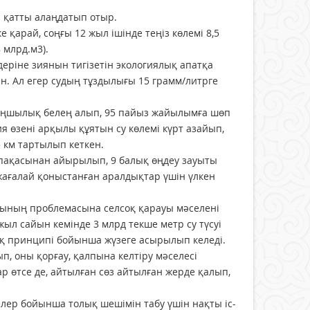
ын қатты алаңдатып отыр.
қарай, соңғы 12 жыл ішінде теңіз көлемі 8,5
 млрд.м3).
деріне зиянын тигізетін экологиялық апатқа
н. Ал егер судың тұздылығы 15 грамм/литрге
аңшылық белең алып, 95 пайыз жайылымға шөп
 өзені арқылы құятын су көлемі күрт азайып,
5 км тартылып кеткен.
нәпақасынан айырылып, 9 балық өңдеу зауыты
 жағалай қоныстанған аралдықтар үшін үлкен
рының проблемасына селсоқ қарауы мәселені
ыл сайын кемінде 3 млрд текше метр су түсуі
дық принципі бойынша жүзеге асырылып келеді.
, оны қорғау, қалпына келтіру мәселесі
өтсе де, айтылған сөз айтылған жерде қалып,
ер бойынша толық шешімін табу үшін нақты іс-