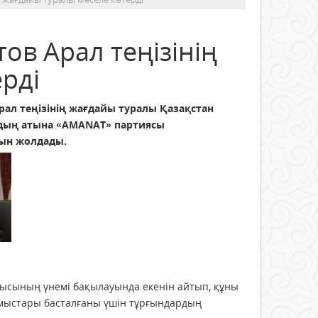
в Арал теңізінің
рді
ал теңізінің жағдайы туралы Қазақстан
рдың атына «AMANAT» партиясы
ын жолдады.
шысының үнемі бақылауында екенін айтып, құны
жұмыстары басталғаны үшін тұрғындардың