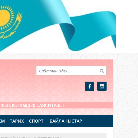
ЕМ
ТАРИХ
СПОРТ
БАЙЛАНЫСТАР
 жағдайы туралы мәселе көтерді