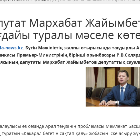
путат Мархабат Жайымбето
ғдайы туралы мәселе көте
da-news.kz.
Бүгін Мәжілістің жалпы отырысында тағдырлы Ар
ликасы Премьер-Министрінің бірінші орынбасары Р.В.Скля
ясының депутаты Мархабат Жайымбетов депутаттық сауал
алаулысы өз сөзінде Арал теңізінің проблемасы Мемлекет Бас
д тұратын «Көкарал бөгетін сақтап қалу» жобасын іске асыру 