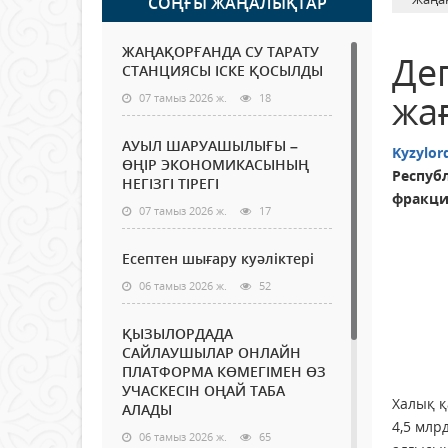
СОҢҒЫ ЖАҢАЛЫҚТАР
ЖАҢАҚОРҒАНДА СУ ТАРАТУ
Де
СТАНЦИЯСЫ ІСКЕ ҚОСЫЛДЫ
жа
07 тамыз 2026 ж.
18
АУЫЛ ШАРУАШЫЛЫҒЫ –
Kyzylor
ӨҢІР ЭКОНОМИКАСЫНЫҢ
Респуб
НЕГІЗГІ ТІРЕГІ
фракци
07 тамыз 2026 ж.
17
Есептен шығару куәліктері
06 тамыз 2026 ж.
52
ҚЫЗЫЛОРДАДА
САЙЛАУШЫЛАР ОНЛАЙН
ПЛАТФОРМА КӨМЕГІМЕН ӨЗ
УЧАСКЕСІН ОҢАЙ ТАБА
Халық қ
АЛАДЫ
4,5 млр
06 тамыз 2026 ж.
65