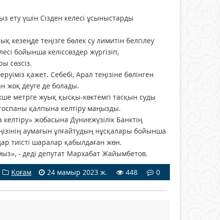
ыз ету үшін Сізден келесі ұсыныстарды
қ кезеңде теңізге бөлек су лимитін белгілеу
есі бойынша келіссөздер жүргізіп,
ы сөзсіз.
еруіміз қажет. Себебі, Арал теңізіне бөлінген
 жоқ деуге де болады.
кше метрге жуық қысқы-көктемгі тасқын суды
 тоспаны қалпына келтіру маңызды.
на келтіру» жобасына Дүниежүзілік Банктің
еңізінің аумағын ұлғайтудың нұсқалары бойынша
ар тиісті шаралар қабылдаған жөн.
мыз», - деді депутат Мархабат Жайымбетов.
Қоғам
24 мамыр 2023 ж.
448
0