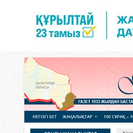
НЕГІЗГІ БЕТ
ЖАҢАЛЫҚТАР
100 СҰРАҚ – 
Жаңа