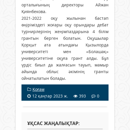
орталығының директоры Айжан
Қиянбекова.
2021-2022 оқу жылынан бастап
өңіріміздегі жоғары оқу орындары дебат
турнирлерінің жеңімпаздарына 4 білім
грантын берген болатын. Оқушылар
Қорқыт ата атындағы Қызылорда
университеті мен «Болашақ»
университетіне оқуға грант алды. Бұл
үрдіс биыл да жалғасын тауып, мамыр
айында облыс әкімінің гранты
ойнатылатын болады.
Қоғам
12 қаңтар 2023 ж.
393
0
ҰҚСАС ЖАҢАЛЫҚТАР: