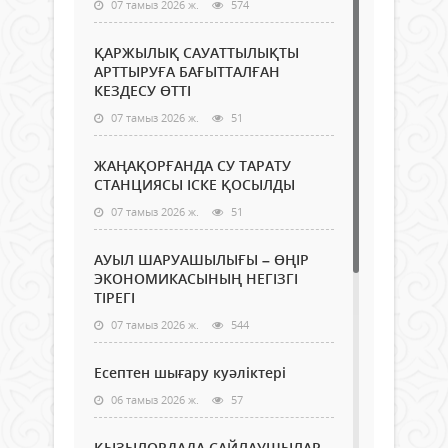
07 тамыз 2026 ж.
574
ҚАРЖЫЛЫҚ САУАТТЫЛЫҚТЫ
АРТТЫРУҒА БАҒЫТТАЛҒАН
КЕЗДЕСУ ӨТТІ
07 тамыз 2026 ж.
51
ЖАҢАҚОРҒАНДА СУ ТАРАТУ
СТАНЦИЯСЫ ІСКЕ ҚОСЫЛДЫ
07 тамыз 2026 ж.
51
АУЫЛ ШАРУАШЫЛЫҒЫ – ӨҢІР
ЭКОНОМИКАСЫНЫҢ НЕГІЗГІ
ТІРЕГІ
07 тамыз 2026 ж.
544
Есептен шығару куәліктері
06 тамыз 2026 ж.
57
ҚЫЗЫЛОРДАДА САЙЛАУШЫЛАР