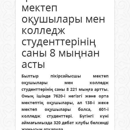
мектеп
оқушылары мен
колледж
студенттерінің
саны 8 мыңнан
асты
Былтыр пікірсайысшы мектеп
оқушылары мен колледж
студенттерінің саны 8 221 мыңға артты.
Оның ішінде 7620-і негізгі және орта
мектептің оқушылары, ал 138-і жеке
мектеп оқушылары болса, 601-і
колледж студенттері. Бүгінгі күні
аймағымызда 320 дебат клубы белсенді
жұмысын атқаруда.