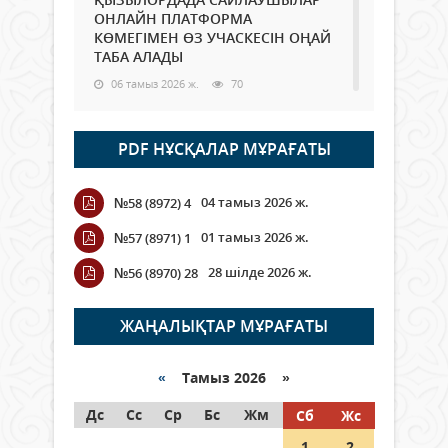
ОНЛАЙН ПЛАТФОРМА
КӨМЕГІМЕН ӨЗ УЧАСКЕСІН ОҢАЙ
ТАБА АЛАДЫ
06 тамыз 2026 ж.
70
Open Air: Қызылорда облысы
PDF НҰСҚАЛАР МҰРАҒАТЫ
полиция департаменті 20
мыңнан астам көрерменнің
қауіпсіздігін қамтамасыз етті
04 тамыз 2026 ж.
№58 (8972) 4
06 тамыз 2026 ж.
81
01 тамыз 2026 ж.
№57 (8971) 1
Wi-Fi ҚАБЫРҒА АРҚЫЛЫ ҚАЛАЙ
28 шілде 2026 ж.
№56 (8970) 28
ӨТЕДІ?
06 тамыз 2026 ж.
252
ЖАҢАЛЫҚТАР МҰРАҒАТЫ
Как могут проголосовать
граждане Казахстана,
«
Тамыз 2026 »
находящиеся за рубежом?
Дс
Сс
Ср
Бс
Жм
Сб
Жс
05 тамыз 2026 ж.
131
1
2