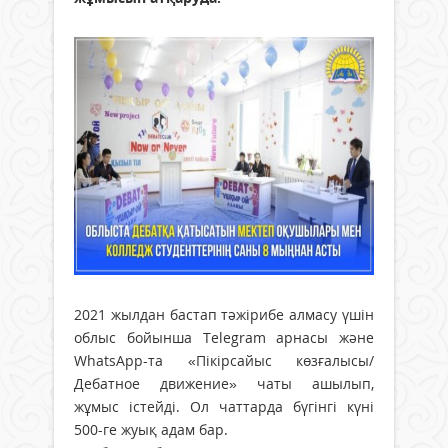
2021 жылдан бастап тәжірибе алмасу үшін
облыс бойынша Telegram арнасы және
WhatsApp-та «Пікірсайыс көзғалысы/
Дебатное движение» чаты ашылып,
жұмыс істейді. Ол чаттарда бүгінгі күні
500-ге жуық адам бар.