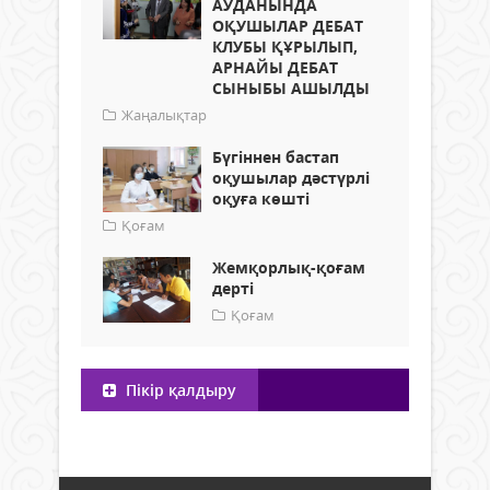
АУДАНЫНДА
ОҚУШЫЛАР ДЕБАТ
КЛУБЫ ҚҰРЫЛЫП,
АРНАЙЫ ДЕБАТ
СЫНЫБЫ АШЫЛДЫ
Жаңалықтар
Бүгіннен бастап
оқушылар дәстүрлі
оқуға көшті
Қоғам
Жемқорлық-қоғам
дерті
Қоғам
Пікір қалдыру