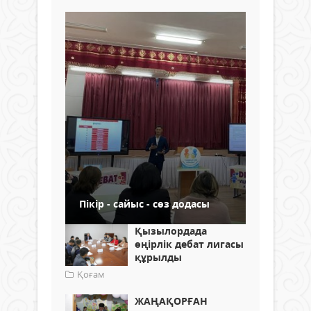
Пікір - сайыс - сөз додасы
Қызылордада
өңірлік дебат лигасы
құрылды
Қоғам
ЖАҢАҚОРҒАН