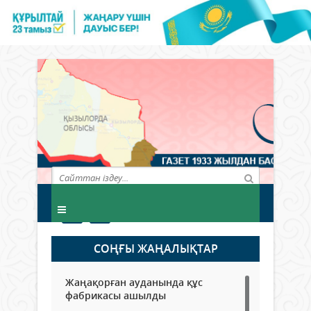
СОҢҒЫ ЖАҢАЛЫҚТАР
Жаңақорған ауданында құс
фабрикасы ашылды