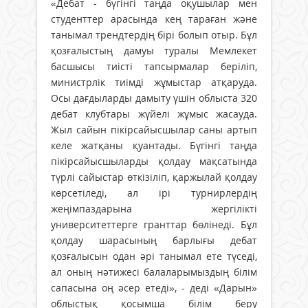
«Дебат - бүгінгі таңда оқушылар мен
студенттер арасында кең тараған және
танымал трендтердің бірі болып отыр. Бұл
қозғалыстың дамуы туралы Мемлекет
басшысы тиісті тапсырмалар беріліп,
министрлік тиімді жұмыстар атқаруда.
Осы дағдыларды дамыту үшін облыста 320
дебат клубтары жүйелі жұмыс жасауда.
Жыл сайын пікірсайысшылар саны артып
келе жатқаны қуантады. Бүгінгі таңда
пікірсайысшыларды қолдау мақсатында
түрлі сайыстар өткізіліп, қаржылай қолдау
көрсетіледі, ал ірі турнирлердің
жеңімпаздарына жергілікті
университеттерге гранттар бөлінеді. Бұл
қолдау шарасының барлығы дебат
қозғалысын одан әрі танымал ете түседі,
ал оның нәтижесі балаларымыздың білім
сапасына оң әсер етеді», - деді «Дарын»
облыстық қосымша білім беру