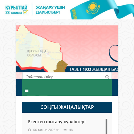
СОҢҒЫ ЖАҢАЛЫҚТАР
Есептен шығару куәліктері
06 тамыз 2026 ж.
48