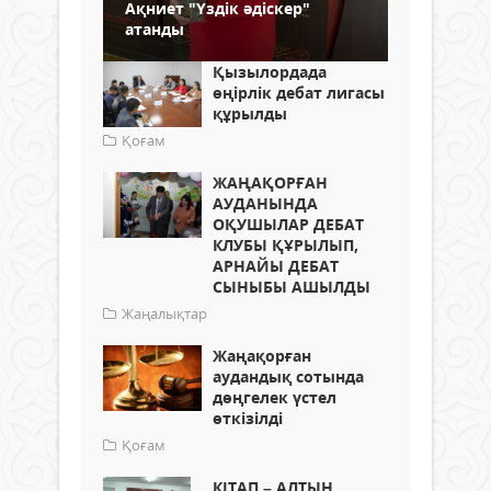
Ақниет "Үздік әдіскер"
атанды
Қызылордада
өңірлік дебат лигасы
құрылды
Қоғам
ЖАҢАҚОРҒАН
АУДАНЫНДА
ОҚУШЫЛАР ДЕБАТ
КЛУБЫ ҚҰРЫЛЫП,
АРНАЙЫ ДЕБАТ
СЫНЫБЫ АШЫЛДЫ
Жаңалықтар
Жаңақорған
аудандық сотында
дөңгелек үстел
өткізілді
Қоғам
КІТАП – АЛТЫН