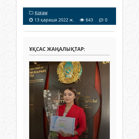
Қоғам
13 қараша 2022 ж.
643
0
ҰҚСАС ЖАҢАЛЫҚТАР: