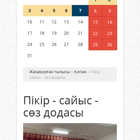
3
4
5
6
7
8
9
Германия аптап ыстыққа
байланысты суды үнемдей
10
11
12
13
14
15
16
бастады
17
18
19
20
21
22
23
04 тамыз 2026 ж.
96
24
25
26
27
28
29
30
31
Жаңақорған тынысы
»
Қоғам
» Пікір -
сайыс - сөз додасы
Пікір - сайыс -
сөз додасы