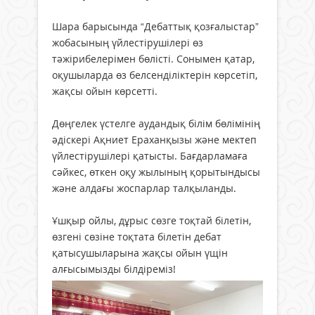
Шара барысында “Дебаттық қозғалыстар”
жобасының үйлестірушілері өз
тәжірибелерімен бөлісті. Сонымен қатар,
оқушыларда өз белсенділіктерін көрсетіп,
жақсы ойын көрсетті.
Дөңгелек үстелге аудандық білім бөлімінің
әдіскері Ақниет Ераханқызы және мектеп
үйлестірушілері қатысты. Бағдарламаға
сәйкес, өткен оқу жылының қорытындысы
және алдағы жоспарлар талқыланды.
Ұшқыр ойлы, дұрыс сөзге тоқтай білетін,
өзгені сөзіне тоқтата білетін дебат
қатысушыларына жақсы ойын үщін
алғысымызды білдіреміз!