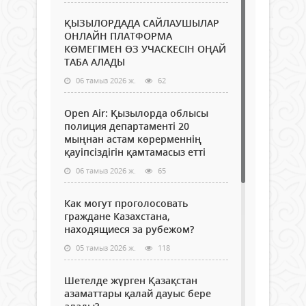
ҚЫЗЫЛОРДАДА САЙЛАУШЫЛАР
ОНЛАЙН ПЛАТФОРМА
КӨМЕГІМЕН ӨЗ УЧАСКЕСІН ОҢАЙ
ТАБА АЛАДЫ
06 тамыз 2026 ж.
62
Open Air: Қызылорда облысы
полиция департаменті 20
мыңнан астам көрерменнің
қауіпсіздігін қамтамасыз етті
06 тамыз 2026 ж.
65
Как могут проголосовать
граждане Казахстана,
находящиеся за рубежом?
05 тамыз 2026 ж.
118
Шетелде жүрген Қазақстан
азаматтары қалай дауыс бере