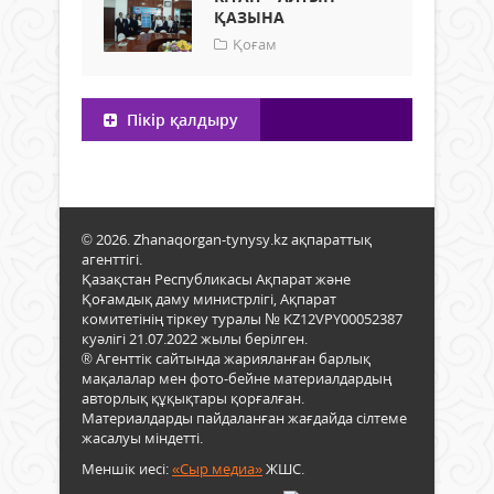
ҚАЗЫНА
Қоғам
Пікір қалдыру
© 2026. Zhanaqorgan-tynysy.kz ақпараттық
агенттігі.
Қазақстан Республикасы Ақпарат және
Қоғамдық даму министрлігі, Ақпарат
комитетінің тіркеу туралы № KZ12VPY00052387
куәлігі 21.07.2022 жылы берілген.
® Агенттік сайтында жарияланған барлық
мақалалар мен фото-бейне материалдардың
авторлық құқықтары қорғалған.
Материалдарды пайдаланған жағдайда сілтеме
жасалуы міндетті.
Меншік иесі:
«Сыр медиа»
ЖШС.