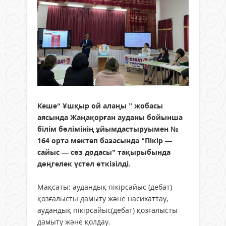
Кеше“ Ұшқыр ой алаңы ” жобасы
аясында Жаңақорған ауданы бойынша
білім бөлімінің ұйымдастыруымен №
164 орта мектеп базасында “Пікір —
сайыс — сөз додасы” тақырыбында
дөңгелек үстел өткізілді.
Мақсаты: аудандық пікірсайыс (дебат)
қозғалысты дамыту және насихаттау,
аудандық пікірсайыс(дебат) қозғалысты
дамыту және қолдау.