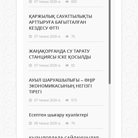
07 тамыз 2026 ж.
603
ҚАРЖЫЛЫҚ САУАТТЫЛЫҚТЫ
АРТТЫРУҒА БАҒЫТТАЛҒАН
КЕЗДЕСУ ӨТТІ
07 тамыз 2026 ж.
76
ЖАҢАҚОРҒАНДА СУ ТАРАТУ
СТАНЦИЯСЫ ІСКЕ ҚОСЫЛДЫ
07 тамыз 2026 ж.
82
АУЫЛ ШАРУАШЫЛЫҒЫ – ӨҢІР
ЭКОНОМИКАСЫНЫҢ НЕГІЗГІ
ТІРЕГІ
07 тамыз 2026 ж.
573
Есептен шығару куәліктері
06 тамыз 2026 ж.
78
ҚЫЗЫЛОРДАДА САЙЛАУШЫЛАР