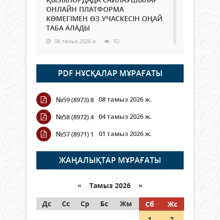
ОНЛАЙН ПЛАТФОРМА
КӨМЕГІМЕН ӨЗ УЧАСКЕСІН ОҢАЙ
ТАБА АЛАДЫ
06 тамыз 2026 ж.
92
Open Air: Қызылорда облысы
PDF НҰСҚАЛАР МҰРАҒАТЫ
полиция департаменті 20
мыңнан астам көрерменнің
қауіпсіздігін қамтамасыз етті
08 тамыз 2026 ж.
№59 (8973) 8
06 тамыз 2026 ж.
108
04 тамыз 2026 ж.
№58 (8972) 4
Wi-Fi ҚАБЫРҒА АРҚЫЛЫ ҚАЛАЙ
01 тамыз 2026 ж.
№57 (8971) 1
ӨТЕДІ?
06 тамыз 2026 ж.
269
ЖАҢАЛЫҚТАР МҰРАҒАТЫ
Как могут проголосовать
граждане Казахстана,
«
Тамыз 2026 »
находящиеся за рубежом?
Дс
Сс
Ср
Бс
Жм
Сб
Жс
05 тамыз 2026 ж.
151
1
2