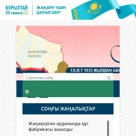
СОҢҒЫ ЖАҢАЛЫҚТАР
Жаңақорған ауданында құс
фабрикасы ашылды