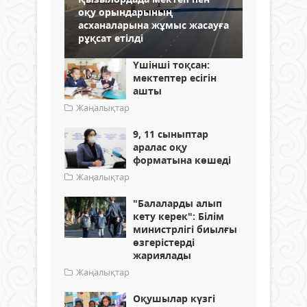
оқу орындарының
асханаларына жұмыс жасауға
рұқсат етілді
Үшінші тоқсан:
мектептер есігін
ашты
Жаңалықтар
9, 11 сыныптар
аралас оқу
форматына көшеді
Жаңалықтар
"Балаларды алып
кету керек": Білім
министрлігі биылғы
өзгерістерді
жариялады
Жаңалықтар
Оқушылар күзгі