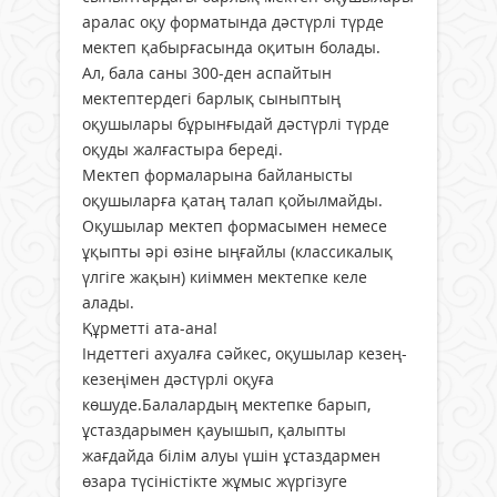
аралас оқу форматында дәстүрлі түрде
мектеп қабырғасында оқитын болады.
Ал, бала саны 300-ден аспайтын
мектептердегі барлық сыныптың
оқушылары бұрынғыдай дәстүрлі түрде
оқуды жалғастыра береді.
Мектеп формаларына байланысты
оқушыларға қатаң талап қойылмайды.
Оқушылар мектеп формасымен немесе
ұқыпты әрі өзіне ыңғайлы (классикалық
үлгіге жақын) киіммен мектепке келе
алады.
Құрметті ата-ана!
Індеттегі ахуалға сәйкес, оқушылар кезең-
кезеңімен дәстүрлі оқуға
көшуде.Балалардың мектепке барып,
ұстаздарымен қауышып, қалыпты
жағдайда білім алуы үшін ұстаздармен
өзара түсіністікте жұмыс жүргізуге