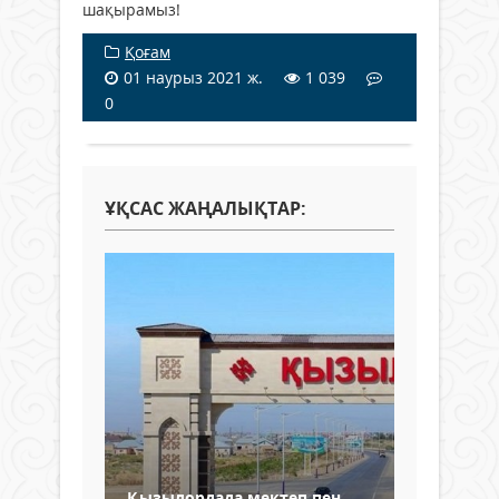
шақырамыз!
Қоғам
01 наурыз 2021 ж.
1 039
0
ҰҚСАС ЖАҢАЛЫҚТАР:
Қызылордада мектеп пен