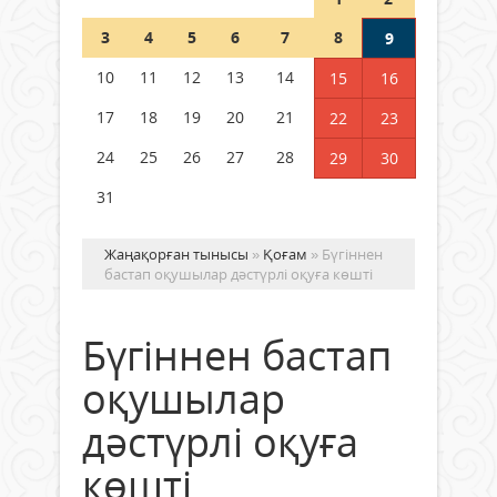
Шетелде жүрген Қазақстан
3
4
5
6
7
8
9
азаматтары қалай дауыс бере
алады?
10
11
12
13
14
15
16
05 тамыз 2026 ж.
161
17
18
19
20
21
22
23
24
25
26
27
28
29
30
31
Жаңақорған тынысы
»
Қоғам
» Бүгіннен
бастап оқушылар дәстүрлі оқуға көшті
Бүгіннен бастап
оқушылар
дәстүрлі оқуға
көшті