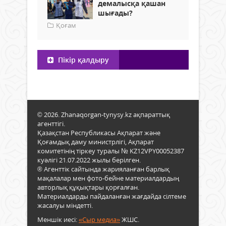
демалысқа қашан
шығады?
Қоғам
Пікір қалдыру
© 2026. Zhanaqorgan-tynysy.kz ақпараттық
агенттігі.
Қазақстан Республикасы Ақпарат және
Қоғамдық даму министрлігі, Ақпарат
комитетінің тіркеу туралы № KZ12VPY00052387
куәлігі 21.07.2022 жылы берілген.
® Агенттік сайтында жарияланған барлық
мақалалар мен фото-бейне материалдардың
авторлық құқықтары қорғалған.
Материалдарды пайдаланған жағдайда сілтеме
жасалуы міндетті.
Меншік иесі:
«Сыр медиа»
ЖШС.