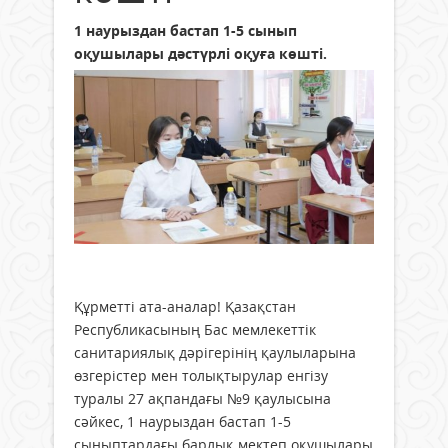
1 наурыздан бастап 1-5 сынып
оқушылары дәстүрлі оқуға көшті.
Құрметті ата-аналар! Қазақстан
Республикасының Бас мемлекеттік
санитариялық дәрігерінің қаулыларына
өзгерістер мен толықтырулар енгізу
туралы 27 ақпандағы №9 қаулысына
сәйкес, 1 наурыздан бастап 1-5
сыныптардағы барлық мектеп оқушылары