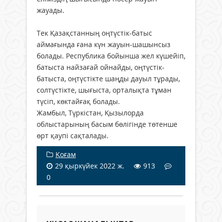
жауады.
Тек Қазақстанның оңтүстік-батыс
аймағында ғана күн жауын-шашынсыз
болады. Республика бойынша жел күшейіп,
батыста найзағай ойнайды, оңтүстік-
батыста, оңтүстікте шаңды дауыл тұрады,
солтүстікте, шығыста, орталықта тұман
түсіп, көктайғақ болады.
Жамбыл, Түркістан, Қызылорда
облыстарының басым бөлігінде төтенше
өрт қаупі сақталады.
Қоғам
29 қыркүйек 2022 ж.
913
0