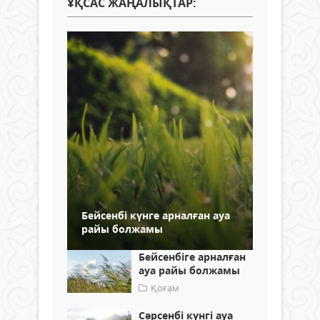
ҰҚСАС ЖАҢАЛЫҚТАР:
Бейсенбі күнге арналған ауа
райы болжамы
Бейсенбіге арналған
ауа райы болжамы
Қоғам
Сәрсенбі күнгі ауа