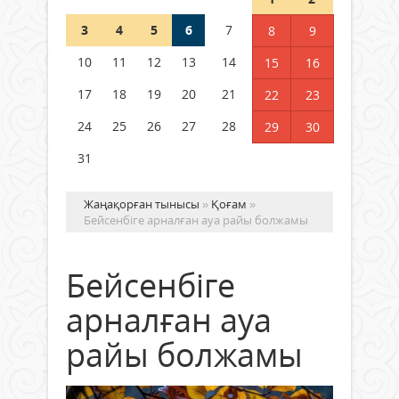
3
4
5
6
7
8
9
Германия аптап ыстыққа
байланысты суды үнемдей
10
11
12
13
14
15
16
бастады
17
18
19
20
21
22
23
04 тамыз 2026 ж.
88
24
25
26
27
28
29
30
31
Жаңақорған тынысы
»
Қоғам
»
Бейсенбіге арналған ауа райы болжамы
Бейсенбіге
арналған ауа
райы болжамы