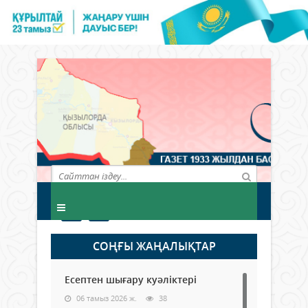
СОҢҒЫ ЖАҢАЛЫҚТАР
Есептен шығару куәліктері
06 тамыз 2026 ж.
38