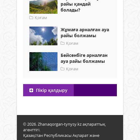
райы қандай
болады?
Қоғам
Жұмаға арналған ауа
райы болжамы
Қоғам
Бейсенбіге арналған
ауа райы болжамы
Қоғам
Пікір қалдыру
© 2026. Zhanaqorgan-tynysy.kz ақпараттық
агенттігі.
Қазақстан Республикасы Ақпарат және