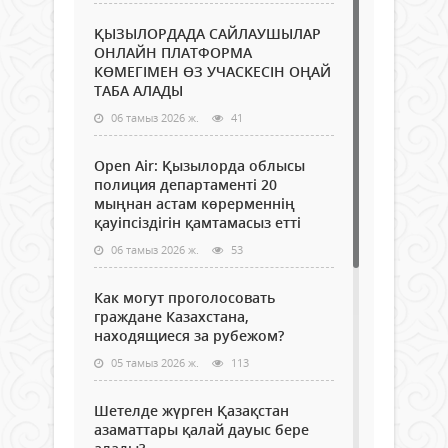
ҚЫЗЫЛОРДАДА САЙЛАУШЫЛАР
ОНЛАЙН ПЛАТФОРМА
КӨМЕГІМЕН ӨЗ УЧАСКЕСІН ОҢАЙ
ТАБА АЛАДЫ
06 тамыз 2026 ж.
41
Open Air: Қызылорда облысы
полиция департаменті 20
мыңнан астам көрерменнің
қауіпсіздігін қамтамасыз етті
06 тамыз 2026 ж.
53
Как могут проголосовать
граждане Казахстана,
находящиеся за рубежом?
05 тамыз 2026 ж.
113
Шетелде жүрген Қазақстан
азаматтары қалай дауыс бере