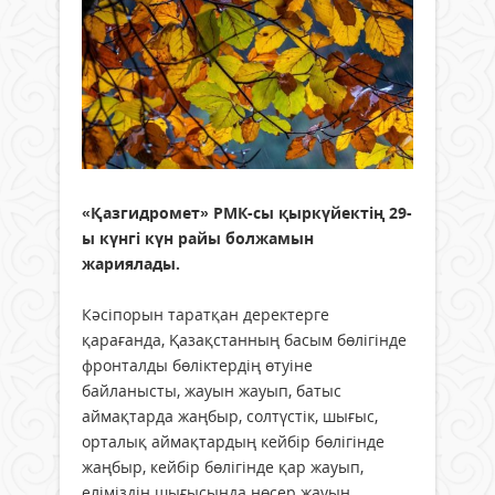
«Қазгидромет» РМК-сы қыркүйектің 29-
ы күнгі күн райы болжамын
жариялады.
Кәсіпорын таратқан деректерге
қарағанда, Қазақстанның басым бөлігінде
фронталды бөліктердің өтуіне
байланысты, жауын жауып, батыс
аймақтарда жаңбыр, солтүстік, шығыс,
орталық аймақтардың кейбір бөлігінде
жаңбыр, кейбір бөлігінде қар жауып,
еліміздің шығысында нөсер жауын