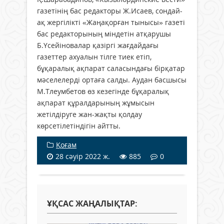
газетінің бас редакторы Ж.Исаев, сондай-
ақ жергілікті «Жаңақорған тынысы» газеті
бас редакторының міндетін атқарушы
Б.Үсейіновалар қазіргі жағдайдағы
газеттер ахуалын тілге тиек етіп,
бұқаралық ақпарат саласындағы бірқатар
мәселелерді ортаға салды. Аудан басшысы
М.Тлеумбетов өз кезегінде бұқаралық
ақпарат құралдарының жұмысын
жетілдіруге жан-жақты қолдау
көрсетілетіндігін айтты.
Қоғам
28 сәуір 2022 ж.
885
0
ҰҚСАС ЖАҢАЛЫҚТАР: