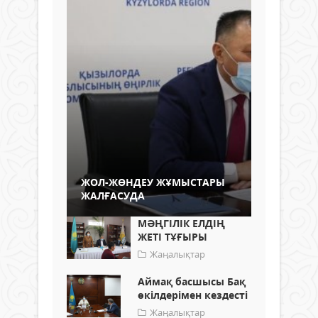
ЖОЛ-ЖӨНДЕУ ЖҰМЫСТАРЫ
ЖАЛҒАСУДА
МӘҢГІЛІК ЕЛДІҢ
ЖЕТІ ТҰҒЫРЫ
Жаңалықтар
Аймақ басшысы Бақ
өкілдерімен кездесті
Жаңалықтар