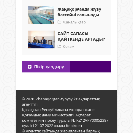
Жаңақорғанда жүзу
бассейні салынады
Жаңалықтар
САЙТ САПАСЫ
ҚАЙТКЕНДЕ АРТАДЫ?
Қоғам
Пікір қалдыру
© 2026. Zhanaqorgan-tynysy.kz ақпараттық
агенттігі.
Қазақстан Республикасы Ақпарат және
Қоғамдық даму министрлігі, Ақпарат
комитетінің тіркеу туралы № KZ12VPY00052387
куәлігі 21.07.2022 жылы берілген.
® Агенттік сайтында жарияланған барлық