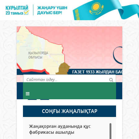
СОҢҒЫ ЖАҢАЛЫҚТАР
Жаңақорған ауданында құс
фабрикасы ашылды