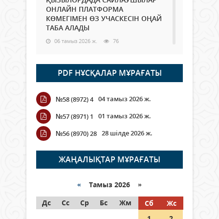
ОНЛАЙН ПЛАТФОРМА
КӨМЕГІМЕН ӨЗ УЧАСКЕСІН ОҢАЙ
ТАБА АЛАДЫ
06 тамыз 2026 ж.
76
Open Air: Қызылорда облысы
PDF НҰСҚАЛАР МҰРАҒАТЫ
полиция департаменті 20
мыңнан астам көрерменнің
қауіпсіздігін қамтамасыз етті
04 тамыз 2026 ж.
№58 (8972) 4
06 тамыз 2026 ж.
84
01 тамыз 2026 ж.
№57 (8971) 1
Wi-Fi ҚАБЫРҒА АРҚЫЛЫ ҚАЛАЙ
28 шілде 2026 ж.
№56 (8970) 28
ӨТЕДІ?
06 тамыз 2026 ж.
254
ЖАҢАЛЫҚТАР МҰРАҒАТЫ
Как могут проголосовать
граждане Казахстана,
«
Тамыз 2026 »
находящиеся за рубежом?
Дс
Сс
Ср
Бс
Жм
Сб
Жс
05 тамыз 2026 ж.
133
1
2