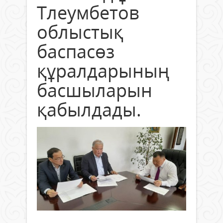
Тлеумбетов
облыстық
баспасөз
құралдарының
басшыларын
қабылдады.