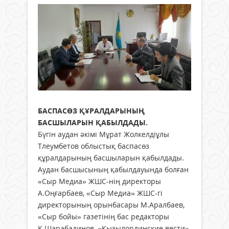
БАСПАСӨЗ ҚҰРАЛДАРЫНЫҢ
БАСШЫЛАРЫН ҚАБЫЛДАДЫ.
Бүгін аудан әкімі Мұрат Жолкелдіұлы
Тлеумбетов облыстық баспасөз
құралдарының басшыларын қабылдады.
Аудан басшысының қабылдауында болған
«Сыр Медиа» ЖШС-нің директоры
А.Оңғарбаев, «Сыр Медиа» ЖШС-гі
директорының орынбасары М.Аралбаев,
«Сыр бойы» газетінің бас редакторы
Қ.Шарабадинов, «Кызылординские вести»