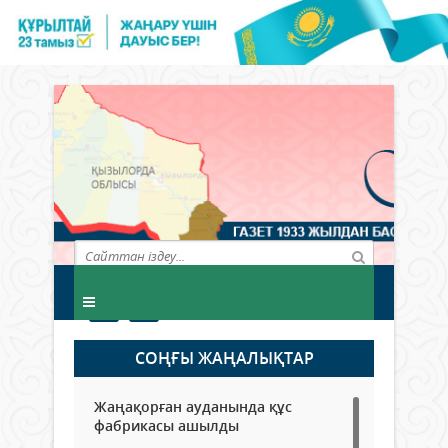
СОҢҒЫ ЖАҢАЛЫҚТАР
Жаңақорған ауданында құс
фабрикасы ашылды