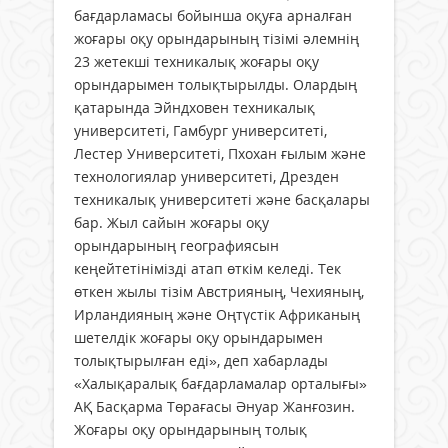
бағдарламасы бойынша оқуға арналған
жоғары оқу орындарының тізімі әлемнің
23 жетекші техникалық жоғары оқу
орындарымен толықтырылды. Олардың
қатарында Эйндховен техникалық
университеті, Гамбург университеті,
Лестер Университеті, Пхохан ғылым және
технологиялар университеті, Дрезден
техникалық университеті және басқалары
бар. Жыл сайын жоғары оқу
орындарының географиясын
кеңейтетінімізді атап өткім келеді. Тек
өткен жылы тізім Австрияның, Чехияның,
Ирландияның және Оңтүстік Африканың
шетелдік жоғары оқу орындарымен
толықтырылған еді», деп хабарлады
«Халықаралық бағдарламалар орталығы»
АҚ Басқарма Төрағасы Әнуар Жанғозин.
Жоғары оқу орындарының толық