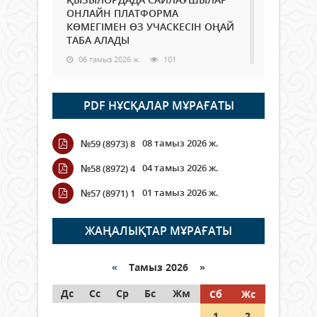
ОНЛАЙН ПЛАТФОРМА
КӨМЕГІМЕН ӨЗ УЧАСКЕСІН ОҢАЙ
ТАБА АЛАДЫ
06 тамыз 2026 ж.
101
Open Air: Қызылорда облысы
PDF НҰСҚАЛАР МҰРАҒАТЫ
полиция департаменті 20
мыңнан астам көрерменнің
қауіпсіздігін қамтамасыз етті
08 тамыз 2026 ж.
№59 (8973) 8
06 тамыз 2026 ж.
123
04 тамыз 2026 ж.
№58 (8972) 4
Wi-Fi ҚАБЫРҒА АРҚЫЛЫ ҚАЛАЙ
01 тамыз 2026 ж.
№57 (8971) 1
ӨТЕДІ?
06 тамыз 2026 ж.
278
ЖАҢАЛЫҚТАР МҰРАҒАТЫ
Как могут проголосовать
граждане Казахстана,
«
Тамыз 2026 »
находящиеся за рубежом?
Дс
Сс
Ср
Бс
Жм
Сб
Жс
05 тамыз 2026 ж.
160
1
2