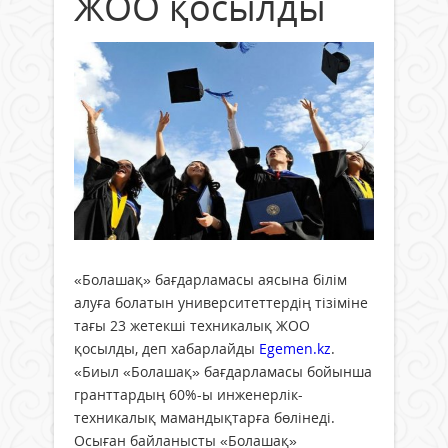
ЖОО қосылды
«Болашақ» бағдарламасы аясына білім
алуға болатын университеттердің тізіміне
тағы 23 жетекші техникалық ЖОО
қосылды, деп хабарлайды
Egemen.kz
.
«Биыл «Болашақ» бағдарламасы бойынша
гранттардың 60%-ы инженерлік-
техникалық мамандықтарға бөлінеді.
Осыған байланысты «Болашақ»