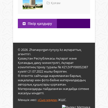
Қоғам
Пікір қалдыру
© 2026. Zhanaqorgan-tynysy.kz ақпараттық
агенттігі.
Қазақстан Республикасы Ақпарат және
Қоғамдық даму министрлігі, Ақпарат
комитетінің тіркеу туралы № KZ12VPY00052387
куәлігі 21.07.2022 жылы берілген.
® Агенттік сайтында жарияланған барлық
мақалалар мен фото-бейне материалдардың
авторлық құқықтары қорғалған.
Материалдарды пайдаланған жағдайда сілтеме
жасалуы міндетті.
Меншік иесі:
«Сыр медиа»
ЖШС.