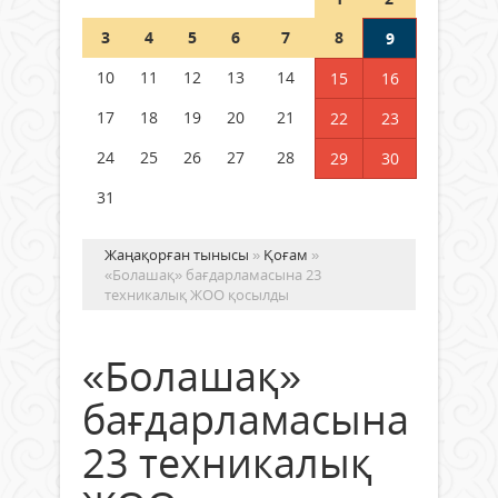
Шетелде жүрген Қазақстан
3
4
5
6
7
8
9
азаматтары қалай дауыс бере
алады?
10
11
12
13
14
15
16
05 тамыз 2026 ж.
171
17
18
19
20
21
22
23
24
25
26
27
28
29
30
31
Жаңақорған тынысы
»
Қоғам
»
«Болашақ» бағдарламасына 23
техникалық ЖОО қосылды
«Болашақ»
бағдарламасына
23 техникалық