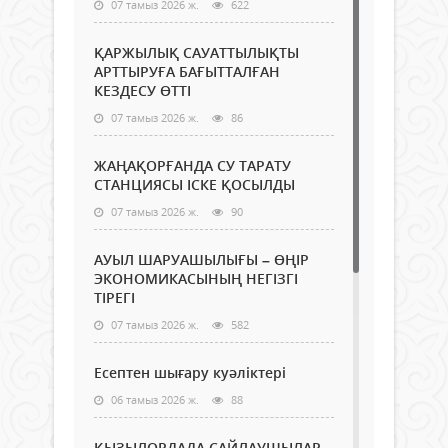
07 тамыз 2026 ж.
622
ҚАРЖЫЛЫҚ САУАТТЫЛЫҚТЫ
АРТТЫРУҒА БАҒЫТТАЛҒАН
КЕЗДЕСУ ӨТТІ
07 тамыз 2026 ж.
86
ЖАҢАҚОРҒАНДА СУ ТАРАТУ
СТАНЦИЯСЫ ІСКЕ ҚОСЫЛДЫ
07 тамыз 2026 ж.
90
АУЫЛ ШАРУАШЫЛЫҒЫ – ӨҢІР
ЭКОНОМИКАСЫНЫҢ НЕГІЗГІ
ТІРЕГІ
07 тамыз 2026 ж.
582
Есептен шығару куәліктері
06 тамыз 2026 ж.
88
ҚЫЗЫЛОРДАДА САЙЛАУШЫЛАР