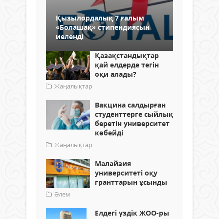
Қызылордалық 7 ғалым
«Болашақ» стипендиясын
иеленді
Қазақстандықтар
қай елдерде тегін
оқи алады?
Жаңалықтар
Вакцина салдырған
студенттерге сыйлық
беретін университет
көбейді
Жаңалықтар
Малайзия
университеті оқу
гранттарын ұсынды
Әлем
Елдегі үздік ЖОО-ры