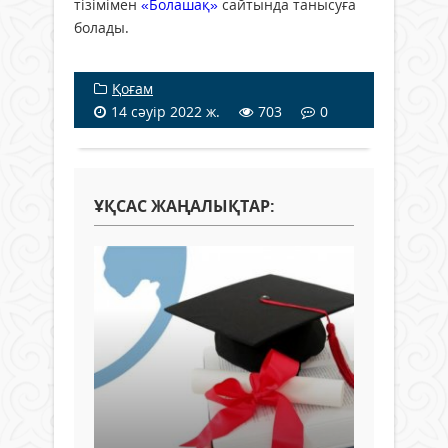
тізімімен
«Болашақ»
сайтында танысуға
болады.
Қоғам
14 сәуір 2022 ж.
703
0
ҰҚСАС ЖАҢАЛЫҚТАР: