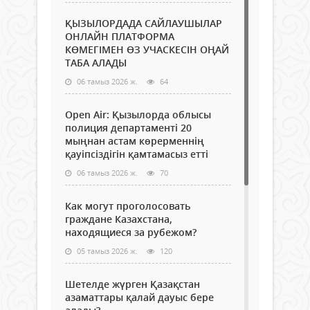
ҚЫЗЫЛОРДАДА САЙЛАУШЫЛАР
ОНЛАЙН ПЛАТФОРМА
КӨМЕГІМЕН ӨЗ УЧАСКЕСІН ОҢАЙ
ТАБА АЛАДЫ
06 тамыз 2026 ж.
64
Open Air: Қызылорда облысы
полиция департаменті 20
мыңнан астам көрерменнің
қауіпсіздігін қамтамасыз етті
06 тамыз 2026 ж.
70
Как могут проголосовать
граждане Казахстана,
находящиеся за рубежом?
05 тамыз 2026 ж.
120
Шетелде жүрген Қазақстан
азаматтары қалай дауыс бере