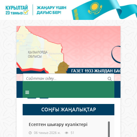
СОҢҒЫ ЖАҢАЛЫҚТАР
Есептен шығару куәліктері
06 тамыз 2026 ж.
51