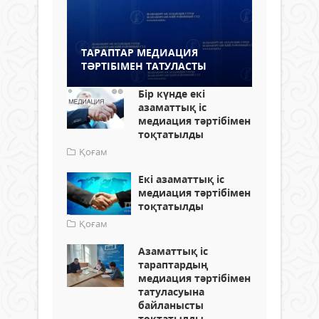
ТАРАПТАР МЕДИАЦИЯ
ТӘРТІБІМЕН ТАТУЛАСТЫ
Бір күнде екі
азаматтық іс
медиация тәртібімен
тоқтатылды
Қоғам
Екі азаматтық іс
медиация тәртібімен
тоқтатылды
Қоғам
Азаматтық іс
тараптардың
медиация тәртібімен
татуласуына
байланысты
тоқтатылды