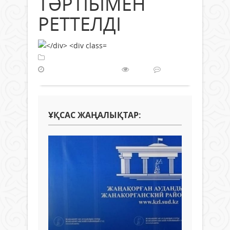
ТӘРТІБІМЕН
РЕТТЕЛДІ
Қоғам
18 қараша 2021 ж.
306
0
ҰҚСАС ЖАҢАЛЫҚТАР: