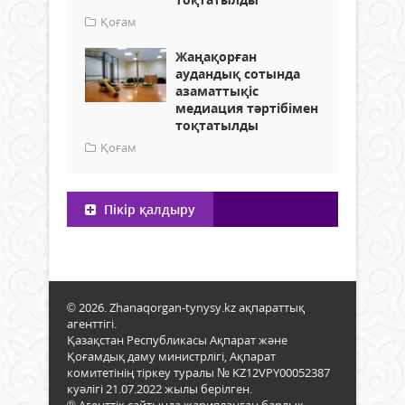
Қоғам
Жаңақорған
аудандық сотында
азаматтықіс
медиация тәртібімен
тоқтатылды
Қоғам
Пікір қалдыру
© 2026. Zhanaqorgan-tynysy.kz ақпараттық
агенттігі.
Қазақстан Республикасы Ақпарат және
Қоғамдық даму министрлігі, Ақпарат
комитетінің тіркеу туралы № KZ12VPY00052387
куәлігі 21.07.2022 жылы берілген.