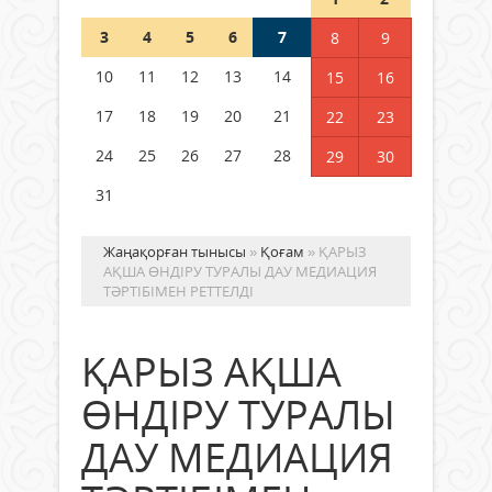
3
4
5
6
7
8
9
Германия аптап ыстыққа
байланысты суды үнемдей
10
11
12
13
14
15
16
бастады
17
18
19
20
21
22
23
04 тамыз 2026 ж.
100
24
25
26
27
28
29
30
31
Жаңақорған тынысы
»
Қоғам
» ҚАРЫЗ
АҚША ӨНДІРУ ТУРАЛЫ ДАУ МЕДИАЦИЯ
ТӘРТІБІМЕН РЕТТЕЛДІ
ҚАРЫЗ АҚША
ӨНДІРУ ТУРАЛЫ
ДАУ МЕДИАЦИЯ