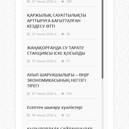
07 тамыз 2026 ж.
580
ҚАРЖЫЛЫҚ САУАТТЫЛЫҚТЫ
АРТТЫРУҒА БАҒЫТТАЛҒАН
КЕЗДЕСУ ӨТТІ
07 тамыз 2026 ж.
56
ЖАҢАҚОРҒАНДА СУ ТАРАТУ
СТАНЦИЯСЫ ІСКЕ ҚОСЫЛДЫ
07 тамыз 2026 ж.
57
АУЫЛ ШАРУАШЫЛЫҒЫ – ӨҢІР
ЭКОНОМИКАСЫНЫҢ НЕГІЗГІ
ТІРЕГІ
07 тамыз 2026 ж.
550
Есептен шығару куәліктері
06 тамыз 2026 ж.
62
ҚЫЗЫЛОРДАДА САЙЛАУШЫЛАР