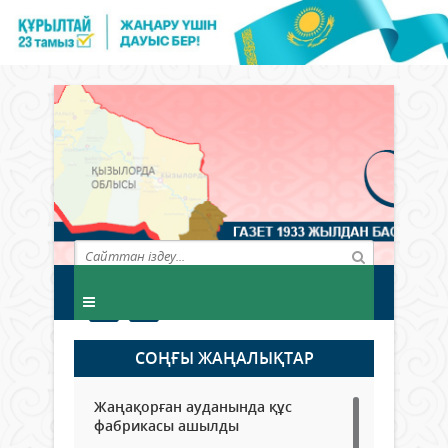
СОҢҒЫ ЖАҢАЛЫҚТАР
Жаңақорған ауданында құс
фабрикасы ашылды