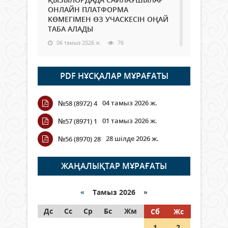
ОНЛАЙН ПЛАТФОРМА
КӨМЕГІМЕН ӨЗ УЧАСКЕСІН ОҢАЙ
ТАБА АЛАДЫ
06 тамыз 2026 ж.
76
Open Air: Қызылорда облысы
PDF НҰСҚАЛАР МҰРАҒАТЫ
полиция департаменті 20
мыңнан астам көрерменнің
қауіпсіздігін қамтамасыз етті
04 тамыз 2026 ж.
№58 (8972) 4
06 тамыз 2026 ж.
84
01 тамыз 2026 ж.
№57 (8971) 1
Wi-Fi ҚАБЫРҒА АРҚЫЛЫ ҚАЛАЙ
28 шілде 2026 ж.
№56 (8970) 28
ӨТЕДІ?
06 тамыз 2026 ж.
254
ЖАҢАЛЫҚТАР МҰРАҒАТЫ
Как могут проголосовать
граждане Казахстана,
«
Тамыз 2026 »
находящиеся за рубежом?
Дс
Сс
Ср
Бс
Жм
Сб
Жс
05 тамыз 2026 ж.
133
1
2