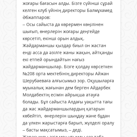
жоғары бағасын алды. Бізге сүйінші сұрай
келген клуб үйінің директоры Балмұхамед
Әбжаппаров:
– Осы сайыста да көрермен көңілінен
шығып, өнерлерін жоғары деңгейде
көрсетіп, екінші орын алдық.
Жайдарманшы қыздар биыл он жастан
енді асса да әзілге жаны жақын, айтқанды
екі етпей орындайтын нағыз
жайдарманшылар. Бізге қолдау көрсеткен
№208 орта мектебінің директоры Айжан
Шерубаеваға алғысымыз зор. Оқу­шыларға
муыкалық жағынан дем берген Айдарбек
Молдабектің есімін айрықша атауға
болады. Бұл сайыста Алдағы уақытта тағы
да жас жайдарманшылардың қатарын
көбейтіп, өнерлерін шыңдау және бұдан
да үлкен жарыстарға барып, жүлделі оралу
– басты мақсатымыз, – деді.
Жарасымды әзіл мен ұтымды сөз таба