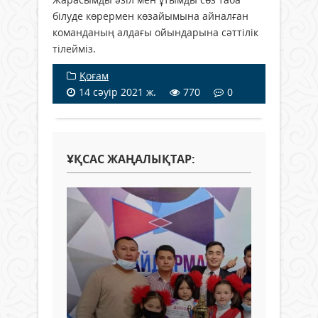
білуде көрермен көзайымына айналған
команданың алдағы ойын­дарына сәттілік
тілейміз.
Қоғам
14 сәуір 2021 ж.
770
0
ҰҚСАС ЖАҢАЛЫҚТАР: