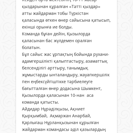
қыздарынан құралған «Тәтті қыздар»
атты жайдарман тобы Түркістан
қаласында өткен өнер сайысына қатысып,
екінші орынға ие болды.
Команда бұған дейін, Қызылорда
қаласынан бас жүлдемен оралған
болатын.
Бұл сайыс жас ұрпақтың бойында рухани-
адамгершілікті қалыптастыру, азаматтық
белсенділігі арттыру, танымдық
жұмыстарды ынталандыру, жауапкершілік
пен еңбексүйгіштікке тәрбиелеуге
бағытталған өнер до­дасына Шымкент,
Қызылорда қала­сынан 10-нан аса
команда қатысты.
Айдидар Нұрәділқызы, Ақниет
Қырқымбай, Ақмаржан Анарбай,
Қарлығаш Нұрланқызынан құрылған
жайдарман командасы әділ қазы­лардың