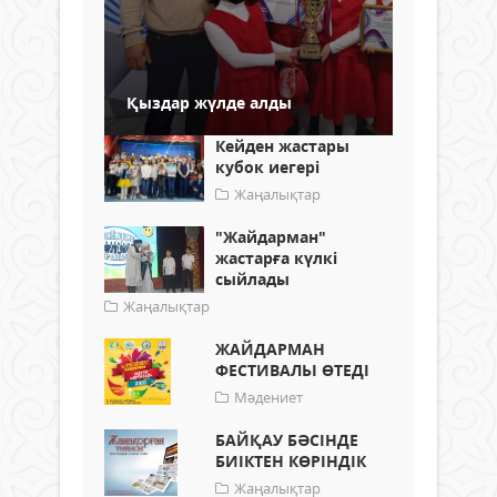
Қыздар жүлде алды
Кейден жастары
кубок иегері
Жаңалықтар
"Жайдарман"
жастарға күлкі
сыйлады
Жаңалықтар
ЖАЙДАРМАН
ФЕСТИВАЛЬІ ӨТЕДІ
Мәдениет
БАЙҚАУ БӘСІНДЕ
БИІКТЕН КӨРІНДІК
Жаңалықтар