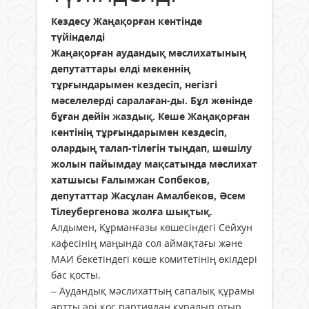
Кездесу Жаңақорған кентінде
түйінделді
Жаңақорған аудандық мәслихатының
депутаттары елді мекеннің
тұрғындарымен кездесіп, негізгі
мәселелерді саралаған-ды. Бұл жөнінде
бұған дейін жаздық. Кеше Жаңақорған
кентінің тұрғындарымен кездесіп,
олардың талап-тілегін тыңдап, шешілу
жолын пайымдау мақсатында мәслихат
хатшысы Ғалымжан Сопбеков,
депутаттар Жасұлан Амалбеков, Әсем
Тілеубергенова жолға шықтық.
Алдымен, Құрманғазы көшесіндегі Сейхун
кафесінің маңында сол аймақтағы және
МАИ бекетіндегі көше комитетінің өкілдері
бас қосты.
– Аудандық мәслихаттың сапалық құрамы
артты әрі қос партиядан құралып отыр.