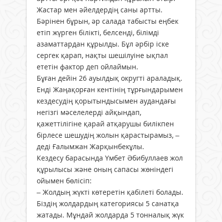
Жастар мен әйелдердің саны артты.
Бәрінен бұрын, әр салада табысты еңбек
етіп жүрген білікті, белсенді, білімді
азаматтардан құрылды. Бұл әрбір іске
сергек қарап, нақты шешілуіне ықпал
ететін фактор деп ойлаймын.
Бұған дейін 26 ауылдық округті араладық.
Енді Жаңақорған кентінің тұрғындарымен
кездесудің қорытындысымен аудандағы
негізгі мәселелерді айқындап,
қажеттілігіне қарай атқарушы билікпен
бірлесе шешудің жолын қарастырамыз, –
деді Ғалымжан Жарқынбекұлы.
Кездесу барасында Үмбет Әбибуллаев жол
құрылысы және оның сапасы жөніндегі
ойымен бөлісіп:
– Жолдың жүкті көтеретін қабілеті болады.
Біздің жолдардың категориясы 5 санатқа
жатады. Мұндай жолдарда 5 тонналық жүк