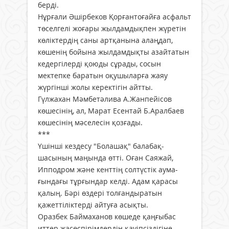
берді.
Нұрғали Әшірбеков Қорғантоғайға асфальт
төселгелі жоғары жылдамдықпен жүретін
көліктердің саны артқанына алаңдап,
көшенің бойына жылдамдықты азайтатын
кедергілерді қоюды сұрады, сосын
мектепке баратын оқушыларға жаяу
жүргінші жолы керектігін айтты.
Гүлжахан Мәмбетәлива А.Жанпейісов
көшесінің, ал, Марат Есентай Б.Аралбаев
көшесінің мәселесін қозғады.
***
Үшінші кездесу "Болашақ" балабақ­
шасының маңында өтті. Оған Саяжай,
Ипподром және кенттің солтүстік аума­
ғындағы тұрғындар келді. Адам қа­расы
қалың. Бәрі өздері толғандыратын
қажеттіліктерді айтуға асықты.
Оразбек Баймаханов көшеде қаңғыбас
иттер жасөспірімдердің қауіпсіздігіне