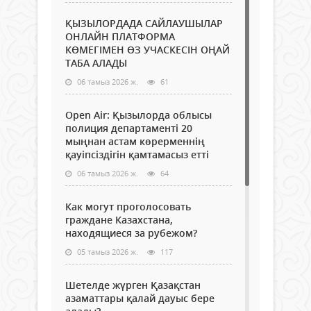
ҚЫЗЫЛОРДАДА САЙЛАУШЫЛАР
ОНЛАЙН ПЛАТФОРМА
КӨМЕГІМЕН ӨЗ УЧАСКЕСІН ОҢАЙ
ТАБА АЛАДЫ
06 тамыз 2026 ж.
61
Open Air: Қызылорда облысы
полиция департаменті 20
мыңнан астам көрерменнің
қауіпсіздігін қамтамасыз етті
06 тамыз 2026 ж.
64
Как могут проголосовать
граждане Казахстана,
находящиеся за рубежом?
05 тамыз 2026 ж.
117
Шетелде жүрген Қазақстан
азаматтары қалай дауыс бере