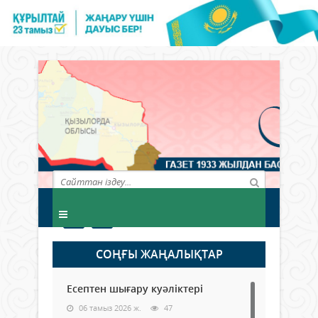
СОҢҒЫ ЖАҢАЛЫҚТАР
Есептен шығару куәліктері
06 тамыз 2026 ж.
47