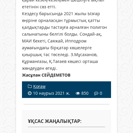
ететінін сөз етті.
Кездесу барысында 2021 жылы Ызғар
өңіріне орналасқан тұрмыстық қатты
қалдықтарды тастауға арналған полигон
салынатыны белгілі болды. Сондай-ақ,
МАИ бекеті, Саяжай, Ипподром
аумағындағы бірқатар көшелерге
қиыршық тас төселеді. З.Мұсаханов,
Құрманғазы, Қ.Тағаев көшесі орташа
жөндеуден өтеді.
Жасұлан СЕЙДЕМЕТОВ
Қоғам
10 наурыз 2021 ж.
850
0
ҰҚСАС ЖАҢАЛЫҚТАР: