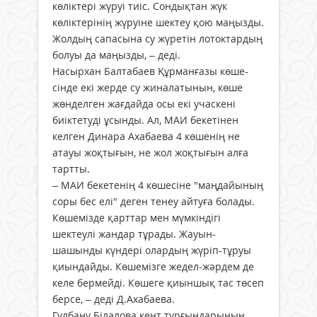
көліктері жүруі тиіс. Сондықтан жүк
көліктерінің жүруіне шектеу қою маңызды.
Жолдың сапасына су жүретін лотоктардың
болуы да маңызды, – деді.
Насырхан Балтабаев Құрманғазы көше­
сінде екі жерде су жиналатынын, көше
жөнделген жағдайда осы екі учаскені
биіктетуді ұсынды. Ал, МАИ бекетінен
келген Динара Ахабаева 4 көшенің не
атауы жоқтығын, не жол жоқтығын алға
тартты.
– МАИ бекетенің 4 көшесіне "маңдайының
соры бес елі" деген тенеу айтуға болады.
Көшемізде қарттар мен мүмкіндігі
шектеулі жандар тұрады. Жауын-
шашынды күндері олардың жүріп-тұруы
қиындайды. Көшемізге жедел-жәрдем де
келе бермейді. Көшеге қиыншық тас төсеп
берсе, – деді Д.Ахабаева.
Гүлбану Білалова кент тұрғындарының