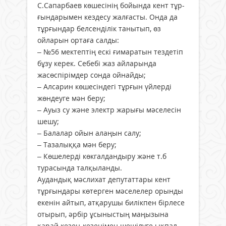
С.Сапарбаев көшесінің бойында кент тұр­
ғындарымен кездесу жалғасты. Онда да
тұрғындар белсенділік танытып, өз
ойларын ортаға салды:
– №56 мектептің ескі ғимаратын тездетіп
бұзу керек. Себебі жаз айларында
жасөспірімдер сонда ойнайды;
– Алсарин көшесіндегі тұрғын үйлерді
жөндеуге мән беру;
– Ауыз су және электр жарығы мәселесін
шешу;
– Балалар ойын алаңын салу;
– Тазалыққа мән беру;
– Көшелерді көкгалдандыру және т.б
турасында талқыланды.
Аудандық мәслихат депутаттары кент
тұрғындары көтерген мәселелер орынды
екенін айтып, атқарушы билікпен бірлесе
отырып, әрбір ұсыныстың маңызына
қарай кезең-кезеңімен шешілуге ықпал