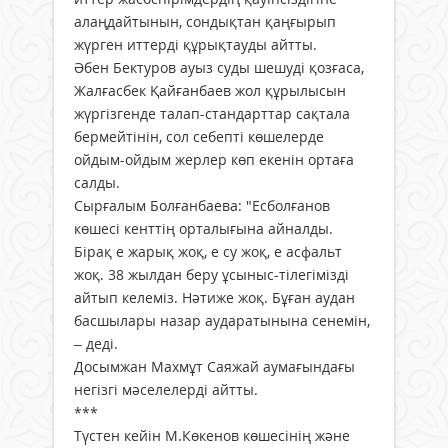
алаң­дайтынын, сондықтан қаңғырып
жүрген иттерді құрықтауды айтты.
Әбен Бектуров ауыз суды шешуді қозғаса,
Жалғасбек Қайғанбаев жол құрылысын
жүргізгенде талап-стандарттар сақтала
бермейтінін, сол себепті көшелерде
ойдым-ойдым жерлер көп екенін ортаға
салды.
Сырғалым Болғанбаева: "Есболғанов
көшесі кенттің орталығына айналды.
Бірақ е жарық жоқ, е су жоқ, е асфальт
жоқ. 38 жылдан беру ұсыныс-тілегімізді
айтып келеміз. Нәтиже жоқ. Бұған аудан
басшылары назар аударатынына сенемін,
– деді.
Досымжан Махмұт Саяжай аумағындағы
негізгі мәселелерді айтты.
***
Түстен кейін М.Көкенов көшесінің және