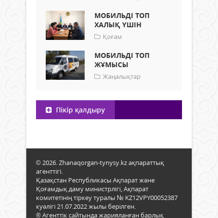
МОБИЛЬДІ ТОП
ХАЛЫҚ ҮШІН
Қоғам
МОБИЛЬДІ ТОП
ЖҰМЫСЫ
Жаңалықтар
Пікір қалдыру
© 2026. Zhanaqorgan-tynysy.kz ақпараттық
агенттігі.
Қазақстан Республикасы Ақпарат және
Қоғамдық даму министрлігі, Ақпарат
комитетінің тіркеу туралы № KZ12VPY00052387
куәлігі 21.07.2022 жылы берілген.
® Агенттік сайтында жарияланған барлық