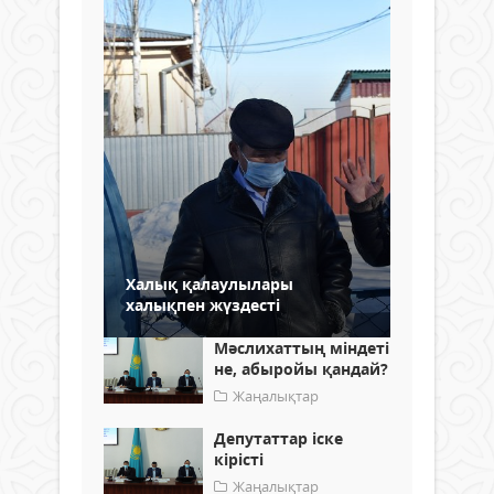
Халық қалаулылары
халықпен жүздесті
Мәслихаттың міндеті
не, абыройы қандай?
Жаңалықтар
Депутаттар іске
кірісті
Жаңалықтар