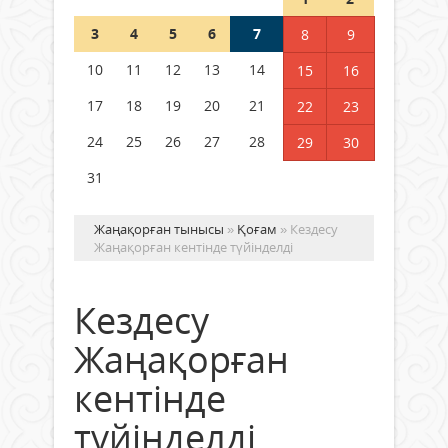
3
4
5
6
7
8
9
Германия аптап ыстыққа
байланысты суды үнемдей
10
11
12
13
14
15
16
бастады
17
18
19
20
21
22
23
04 тамыз 2026 ж.
95
24
25
26
27
28
29
30
31
Жаңақорған тынысы
»
Қоғам
» Кездесу
Жаңақорған кентінде түйінделді
Кездесу
Жаңақорған
кентінде
түйінделді