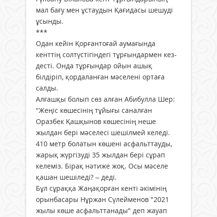
мал бағу мен ұстаудын Қағидасы шешуді
ұсынды.
***
Одан кейін Қорғантоғай аумағында
кенттің солтүстігіндегі тұрғындармен кез­
десті. Онда тұрғындар ойын ашық
білдіріп, қордаланған мәселені ортаға
салды.
Алғашқы болып сөз алған Абибулла Шер:
"Жеңіс көшесінің тұйығы саналған
Оразбек Қашқынов көшесінің неше
жылдан бері мәселесі шешілмей келеді.
410 метр болатын көшені асфальттауды,
жарық жүргізуді 35 жылдан бері сұрап
келеміз. Бірақ нәтиже жоқ. Осы мәселе
қашан шешіледі? – деді.
Бұл сұраққа Жаңақорған кенті әкімінің
орынбасары Нұржан Сүлейменов "2021
жылы көше асфальттанады" деп жауап