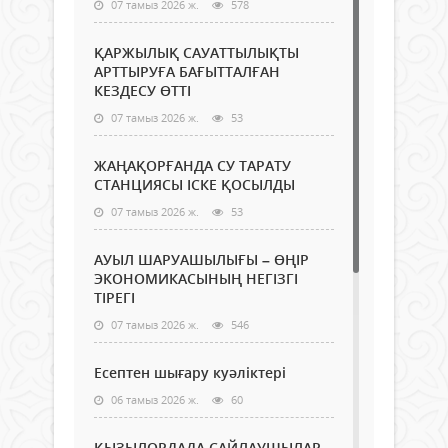
07 тамыз 2026 ж.
578
ҚАРЖЫЛЫҚ САУАТТЫЛЫҚТЫ
АРТТЫРУҒА БАҒЫТТАЛҒАН
КЕЗДЕСУ ӨТТІ
07 тамыз 2026 ж.
53
ЖАҢАҚОРҒАНДА СУ ТАРАТУ
СТАНЦИЯСЫ ІСКЕ ҚОСЫЛДЫ
07 тамыз 2026 ж.
53
АУЫЛ ШАРУАШЫЛЫҒЫ – ӨҢІР
ЭКОНОМИКАСЫНЫҢ НЕГІЗГІ
ТІРЕГІ
07 тамыз 2026 ж.
546
Есептен шығару куәліктері
06 тамыз 2026 ж.
60
ҚЫЗЫЛОРДАДА САЙЛАУШЫЛАР