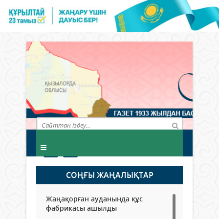
СОҢҒЫ ЖАҢАЛЫҚТАР
Жаңақорған ауданында құс
фабрикасы ашылды