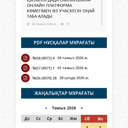
ОНЛАЙН ПЛАТФОРМА
КӨМЕГІМЕН ӨЗ УЧАСКЕСІН ОҢАЙ
ТАБА АЛАДЫ
06 тамыз 2026 ж.
75
Open Air: Қызылорда облысы
PDF НҰСҚАЛАР МҰРАҒАТЫ
полиция департаменті 20
мыңнан астам көрерменнің
қауіпсіздігін қамтамасыз етті
04 тамыз 2026 ж.
№58 (8972) 4
06 тамыз 2026 ж.
83
01 тамыз 2026 ж.
№57 (8971) 1
Wi-Fi ҚАБЫРҒА АРҚЫЛЫ ҚАЛАЙ
28 шілде 2026 ж.
№56 (8970) 28
ӨТЕДІ?
06 тамыз 2026 ж.
253
ЖАҢАЛЫҚТАР МҰРАҒАТЫ
Как могут проголосовать
граждане Казахстана,
«
Тамыз 2026 »
находящиеся за рубежом?
Дс
Сс
Ср
Бс
Жм
Сб
Жс
05 тамыз 2026 ж.
132
1
2