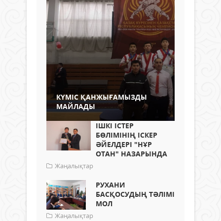
КҮМІС ҚАНЖЫҒАМЫЗДЫ
МАЙЛАДЫ
ІШКІ ІСТЕР
БӨЛІМІНІҢ ІСКЕР
ӘЙЕЛДЕРІ "НҰР
ОТАН" НАЗАРЫНДА
Жаңалықтар
РУХАНИ
БАСҚОСУДЫҢ ТӘЛІМІ
МОЛ
Жаңалықтар