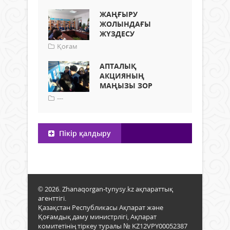
ЖАҢҒЫРУ
ЖОЛЫНДАҒЫ
ЖҮЗДЕСУ
Қоғам
АПТАЛЫҚ
АКЦИЯНЫҢ
МАҢЫЗЫ ЗОР
---
Пікір қалдыру
© 2026. Zhanaqorgan-tynysy.kz ақпараттық
агенттігі.
Қазақстан Республикасы Ақпарат және
Қоғамдық даму министрлігі, Ақпарат
комитетінің тіркеу туралы № KZ12VPY00052387