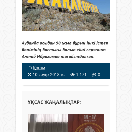
Ауданда осыдан 90 жыл бұрын ішкі істер
бөлімінің бастығы болып кіші сержант
Алтай Ибрагимов тағайындалған.
Қоғам
10 сәуір 2018 ж.
1 171
0
ҰҚСАС ЖАҢАЛЫҚТАР: