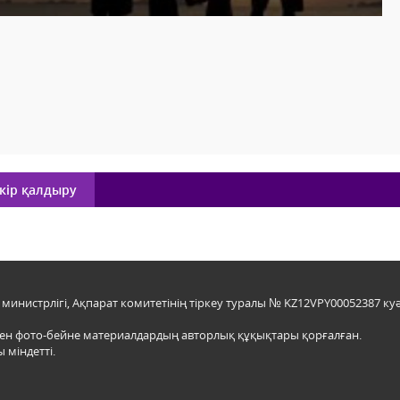
кір қалдыру
инистрлігі, Ақпарат комитетінің тіркеу туралы № KZ12VPY00052387 куә
мен фото-бейне материалдардың авторлық құқықтары қорғалған.
 міндетті.