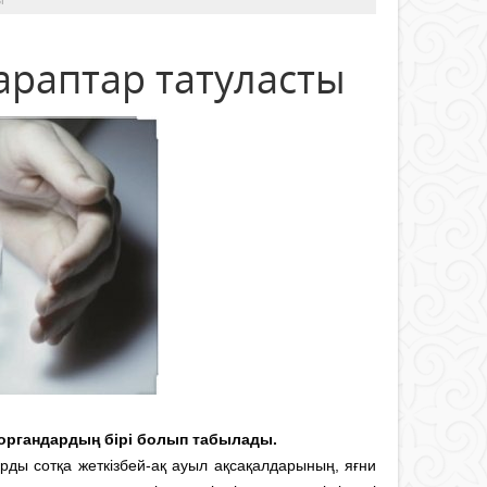
тараптар татуласты
 органдардың бірі болып табылады.
арды сотқа жеткізбей-ақ ауыл ақсақалдарының, яғни