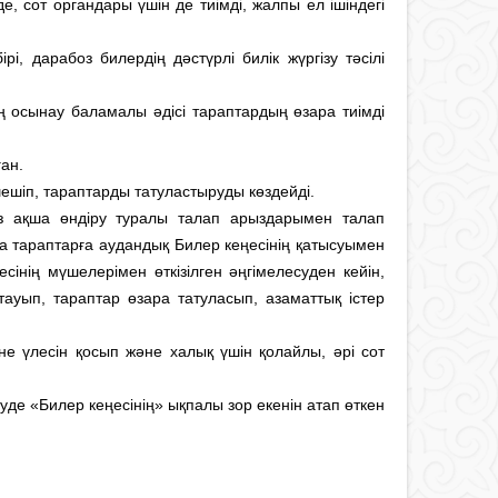
, сот органдары үшін де тиімді, жалпы ел ішіндегі
рі, дарабоз билердің дәстүрлі билік жүргізу тәсілі
 осынау баламалы әдісі тараптардың өзара тиімді
ан.
ешіп, тараптарды татуластыруды көздейді.
з ақша өндіру туралы талап арыздарымен талап
а тараптарға аудандық Билер кеңесінің қатысуымен
ңесінің мүшелерімен өткізілген әңгімелесуден кейін,
 тауып, тараптар өзара татуласып, азаматтық істер
іне үлесін қосып және халық үшін қолайлы, әрі сот
шуде «Билер кеңесінің» ықпалы зор екенін атап өткен