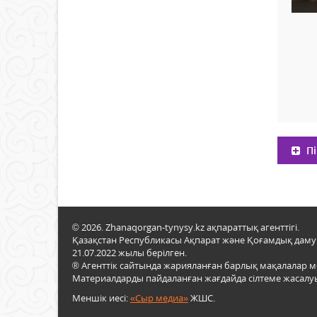
Пі
© 2026. Zhanaqorgan-tynysy.kz ақпараттық агенттігі.
Қазақстан Республикасы Ақпарат және Қоғамдық даму м
21.07.2022 жылы берілген.
® Агенттік сайтында жарияланған барлық мақалалар 
Материалдарды пайдаланған жағдайда сілтеме жасалуы
Меншік иесі:
«Сыр медиа»
ЖШС.