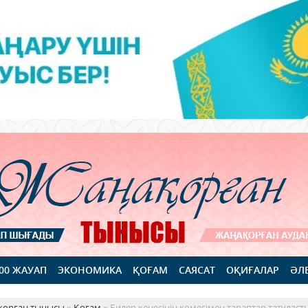
100 ЖАУАП
ЭКОНОМИКА
ҚОҒАМ
САЯСАТ
ОҚИҒАЛАР
ӘЛ
қорған тынысы
»
Қоғам
» Билер кеңесінің көмегімен тараптар татуласт