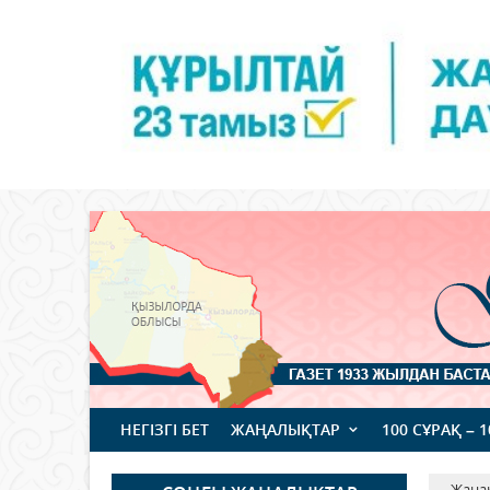
НЕГІЗГІ БЕТ
ЖАҢАЛЫҚТАР
100 СҰРАҚ – 
Жаңа