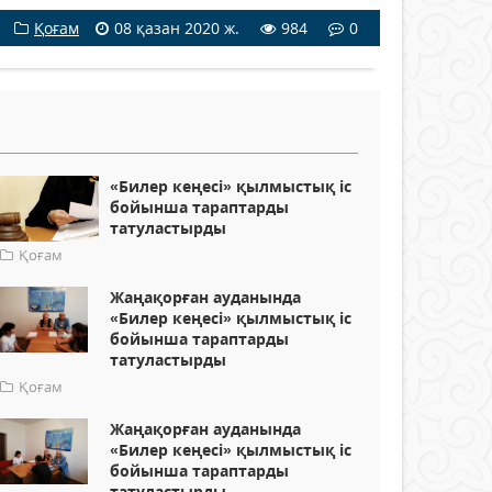
Қоғам
08 қазан 2020 ж.
984
0
«Билер кеңесі» қылмыстық іс
бойынша тараптарды
татуластырды
Қоғам
Жаңақорған ауданында
«Билер кеңесі» қылмыстық іс
бойынша тараптарды
татуластырды
Қоғам
Жаңақорған ауданында
«Билер кеңесі» қылмыстық іс
бойынша тараптарды
татуластырды