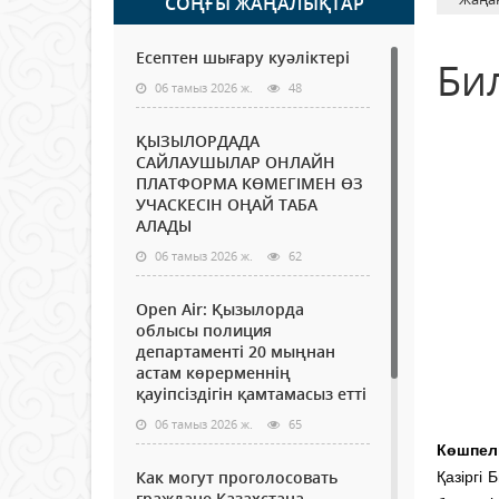
СОҢҒЫ ЖАҢАЛЫҚТАР
Есептен шығару куәліктері
Би
06 тамыз 2026 ж.
48
ҚЫЗЫЛОРДАДА
САЙЛАУШЫЛАР ОНЛАЙН
ПЛАТФОРМА КӨМЕГІМЕН ӨЗ
УЧАСКЕСІН ОҢАЙ ТАБА
АЛАДЫ
06 тамыз 2026 ж.
62
Open Air: Қызылорда
облысы полиция
департаменті 20 мыңнан
астам көрерменнің
қауіпсіздігін қамтамасыз етті
06 тамыз 2026 ж.
65
Көшпелі
Как могут проголосовать
Қазіргі
граждане Казахстана,