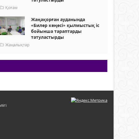
Қоғам
Жаңақорған ауданында
«Билер кеңесі» қылмыстық іс
бойынша тараптарды
татуластырды
Жаңалықтар
лігі