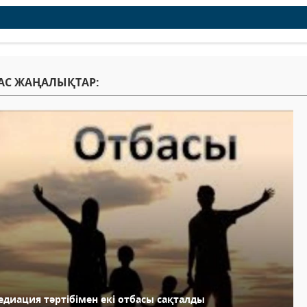
АС ЖАҢАЛЫҚТАР:
едиация тәртібімен екі отбасы сақталды