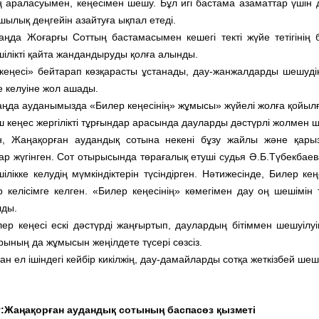
ң араласуымен, кеңесімен шешу. Бұл игі бастама азаматтар үшін де
шылық деңгейін азайтуға ықпал етеді.
таңда Жоғарғы Соттың бастамасымен кешегі текті жүйе тетігінің бі
шілікті қайта жандандыруды қолға алынды.
кеңесі» бейтарап көзқарасты ұстанады, дау-жанжалдарды шешудің
е келуіне жол ашады.
 таңда ауданымызда «Билер кеңесінің» жұмысы» жүйелі жолға қойылғ
 кеңес жергілікті тұрғындар арасында дауларды дәстүрлі жолмен ш
, Жаңақорған аудандық сотына некені бұзу жайлы және қары
р жүгінген. Сот отырысында төрағалық етуші судья Ә.Б.Түбекбаев
шілікке келудің мүмкіндіктерін түсіндірген. Нәтижесінде, Билер ке
р келісімге келген. «Билер кеңесінің» көмегімен дау оң шешімін
лды.
лер кеңесі ескі дәстүрді жаңғыртып, даулардың бітіммен шешуілу
рының да жұмысын жеңілдете түсері сөзсіз.
н ел ішіндегі кейбір кикілжің, дау-дамайларды сотқа жеткізбей ше
:Жаңақорған аудандық сотының баспасөз қызметі