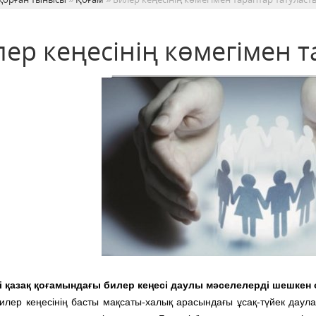
лер кеңесінің көмегімен 
 қазақ қоғамындағы билер кеңесі даулы мәселелерді шешкен
 Билер кеңесінің басты мақсаты-халық арасындағы ұсақ-түйек даул