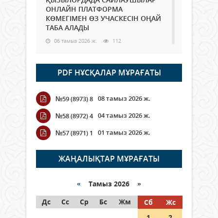
ОНЛАЙН ПЛАТФОРМА
КӨМЕГІМЕН ӨЗ УЧАСКЕСІН ОҢАЙ
ТАБА АЛАДЫ
06 тамыз 2026 ж.
112
Open Air: Қызылорда облысы
PDF НҰСҚАЛАР МҰРАҒАТЫ
полиция департаменті 20
мыңнан астам көрерменнің
қауіпсіздігін қамтамасыз етті
08 тамыз 2026 ж.
№59 (8973) 8
06 тамыз 2026 ж.
142
04 тамыз 2026 ж.
№58 (8972) 4
Wi-Fi ҚАБЫРҒА АРҚЫЛЫ ҚАЛАЙ
01 тамыз 2026 ж.
№57 (8971) 1
ӨТЕДІ?
06 тамыз 2026 ж.
288
ЖАҢАЛЫҚТАР МҰРАҒАТЫ
Как могут проголосовать
граждане Казахстана,
«
Тамыз 2026 »
находящиеся за рубежом?
Дс
Сс
Ср
Бс
Жм
Сб
Жс
05 тамыз 2026 ж.
168
1
2