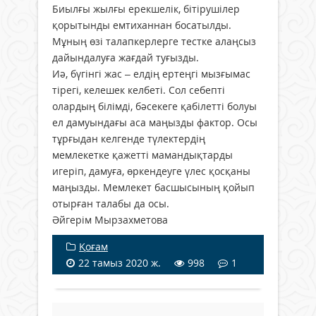
Биылғы жылғы ерекшелік, бітіру­шілер
қорытынды емтиханнан боса­тылды.
Мұның өзі талапкерлерге тестке алаңсыз
дайындалуға жағдай туғызды.
Иә, бүгінгі жас – елдің ертеңгі мызғымас
тірегі, келешек келбеті. Сол себепті
олардың білімді, бәсекеге қабілетті болуы
ел дамуындағы аса маңызды фактор. Осы
тұрғыдан келгенде түлектердің
мемлекетке қажетті мамандықтарды
игеріп, дамуға, өркендеуге үлес қосқаны
маңызды. Мемлекет басшысының қойып
отырған талабы да осы.
Әйгерім Мырзахметова
Қоғам
22 тамыз 2020 ж.
998
1