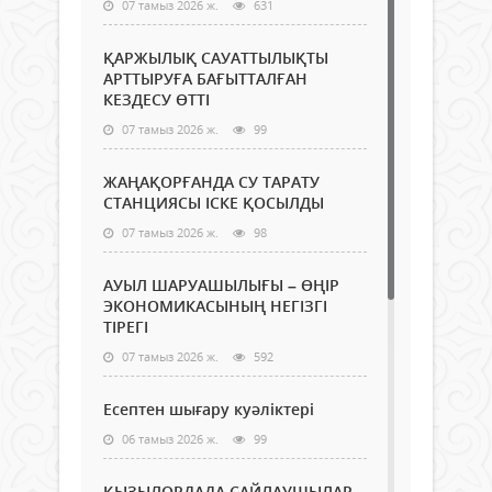
07 тамыз 2026 ж.
631
ҚАРЖЫЛЫҚ САУАТТЫЛЫҚТЫ
АРТТЫРУҒА БАҒЫТТАЛҒАН
КЕЗДЕСУ ӨТТІ
07 тамыз 2026 ж.
99
ЖАҢАҚОРҒАНДА СУ ТАРАТУ
СТАНЦИЯСЫ ІСКЕ ҚОСЫЛДЫ
07 тамыз 2026 ж.
98
АУЫЛ ШАРУАШЫЛЫҒЫ – ӨҢІР
ЭКОНОМИКАСЫНЫҢ НЕГІЗГІ
ТІРЕГІ
07 тамыз 2026 ж.
592
Есептен шығару куәліктері
06 тамыз 2026 ж.
99
ҚЫЗЫЛОРДАДА САЙЛАУШЫЛАР