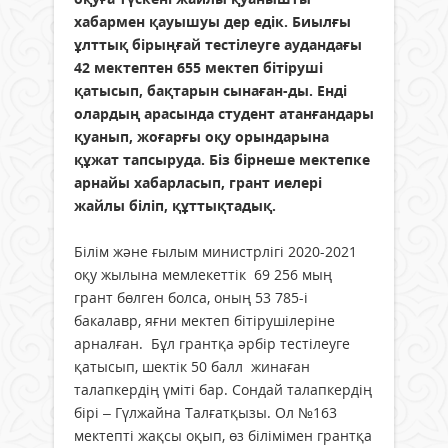
хабармен қауышуы дер едік. Биылғы
ұлттық бірыңғай тестілеуге аудандағы
42 мектептен 655 мектеп бітіруші
қатысып, бақтарын сынаған-ды. Енді
олардың арасында студент атанғандары
қуанып, жоғарғы оқу орындарына
құжат тапсыруда. Біз бірнеше мектепке
арнайы хабарласып, грант иелері
жайлы біліп, құттықтадық.
Білім және ғылым министрлігі 2020-2021
оқу жылына мемлекеттік 69 256 мың
грант бөлген болса, оның 53 785-і
бакалавр, яғни мектеп бітірушілеріне
арналған. Бұл грантқа әрбір тестілеуге
қатысып, шектік 50 балл жинаған
талапкердің үміті бар. Сондай талапкердің
бірі – Гүлжайна Талғатқызы. Ол №163
мектепті жақсы оқып, өз білімімен грантқа