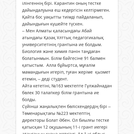
ілінгеннің бірі. Карантин оның тестке
дайындалуына еш кедергісін келтір­меген.
Қайта бос уақытты тиімді пайда­ланып,
дайындығын күшейте түскен.
– Мен Алматы қаласындағы Абай
атындағы Қазақ Ұлттық педагогикалық
университетінің грантына ие болдым.
Биология және химия пәнін таңдаған
болатынмын. Білім бәйгесіне 91 бал­мен
қатыстым. Алла бұйыртса, мұғалім
мамандығын игеріп, туған жеріме қызмет
етемін, – деді студент.
Айта кететіні, №163 мектепте Гүлжайнадан
бөлек 30 талапкер білім грантына ие
болды.
Сүйінші жаңалықпен бөліскен­дердің бірі –
Төменарықтағы №223 мектептің
директоры Болат Әбен. Ол биылғы тестке
қатысқан 12 оқушының 11-і грант иегері
атанғанын қуана жеткізді. Ал 1-уі облыс