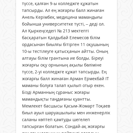
түссе, қалған 9-ы колледжге құжатын
тапсырды. Ал ең жоғарғы балл жинаған
Анель Керімбек, медицина мамандығы
бойынша университетке түсті, – деді ол.
Ал Қыркеңседегі № 213 мектепті
басқаратын Қалдыбай Елемесов білім
ордасынан биылғы бітірген 11 оқушының
10-ы тестілеуге қатысқанын айтты. Оның
алтауы білім грантына ие болды. Біреуі
жоғарғы оқу орнының ақылы бөліміне
түссе, 2-уі колледжге құжат тапсырды. Ең
жоғарғы балл жинаған Арман Ермекбай ІТ
маманы болуға талап қылып отыр екен.
Бізді Арманның сұраныс жоғары
мамандықты таңдағаны қуантты.
Мемлекет басшысы Қасым-Жомарт Тоқаев
биыл ауыл шаруашылығы мен инженерлік
саланы көптеп қамтуды шегелеп
тапсырған болатын. Сондай-ақ жоғарғы