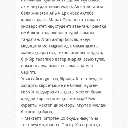
әкімінің грантынан үмітті. Ал ең жоғарғы
балл жинаған Айым Еркінбек Ақтөбе
қаласындағы Марат Оспанов атындағы
университетінің студенті атанған. Грантқа
ие болған талапкерлер түрлі саланы
таңдаған. Атап айтар болсақ, екеуі
медицина мен мұғалімдік мамандықты
және ақпараттық технологияны таңдаса,
бір-бір талапкер ветеринария, азық-түлік,
орман шаруашылығы саласына мән
беріпті.
Жыл сайын ұлттық бірыңғай тес­тілеуден
жоғарғы көрсеткішке ие болып жүрген
№54 Ж.Қыдыров атындағы мектеп биыл
қандай көрсеткішке қол жеткізді? Бұл
сұрақ­­ты мектеп директоры Мұхтар Мелде­
бековке қойдық.
– Мектепті бітірген 20 оқушының 19-ы
тестілеуге қатысты. Оның 10-ы грантқа