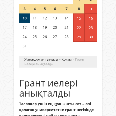
Шетелде жүрген Қазақстан
3
4
5
6
7
8
9
азаматтары қалай дауыс бере
алады?
10
11
12
13
14
15
16
05 тамыз 2026 ж.
179
17
18
19
20
21
22
23
24
25
26
27
28
29
30
31
Жаңақорған тынысы
»
Қоғам
» Грант
иелері анықталды
Грант иелері
анықталды
Талапкер үшін ең қуанышты сәт – өзі
қалаған университетке грант негізінде
оқуға түскені жайлы қуанышты