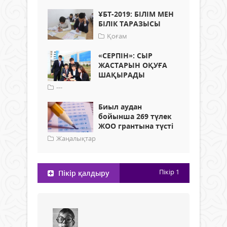
ҰБТ-2019: БІЛІМ МЕН
БІЛІК ТАРАЗЫСЫ
Қоғам
«СЕРПІН»: СЫР
ЖАСТАРЫН ОҚУҒА
ШАҚЫРАДЫ
---
Биыл аудан
бойынша 269 түлек
ЖОО грантына түсті
Жаңалықтар
Пікір
1
Пікір қалдыру