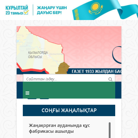
СОҢҒЫ ЖАҢАЛЫҚТАР
Жаңақорған ауданында құс
фабрикасы ашылды