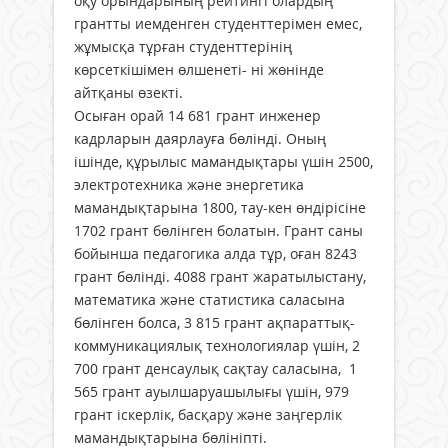
оқу орындарының рейтингі олардың
грантты иемденген студенттерімен емес,
жұмысқа тұрған студенттерінің
көрсеткішімен өлшенеті- ні жөнінде
айтқаны өзекті.
Осыған орай 14 681 грант инженер
кадрларын даярлауға бөлінді. Оның
ішінде, құрылыс мамандықтары үшін 2500,
электротехника және энергетика
мамандықтарына 1800, тау-кен өндірісіне
1702 грант бөлінген болатын. Грант саны
бойынша педагогика алда тұр, оған 8243
грант бөлінді. 4088 грант жаратылыстану,
математика және статистика саласына
бөлінген болса, 3 815 грант ақпараттық-
коммуникациялық технологиялар үшін, 2
700 грант денсаулық сақтау саласына, 1
565 грант ауылшаруашылығы үшін, 979
грант іскерлік, басқару және заңгерлік
мамандықтарына бөлініпті.