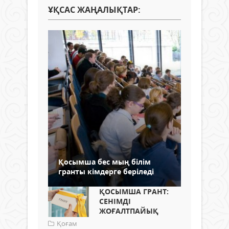
ҰҚСАС ЖАҢАЛЫҚТАР:
Қосымша бес мың білім
гранты кімдерге беріледі
ҚОСЫМША ГРАНТ:
СЕНІМДІ
ЖОҒАЛТПАЙЫҚ
Қоғам