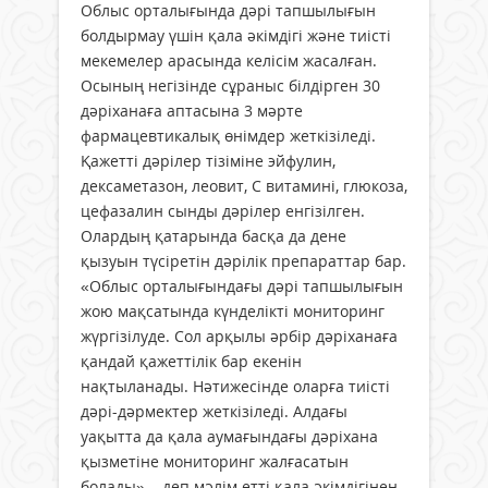
Облыс орталығында дәрі тапшылығын
болдырмау үшін қала әкімдігі және тиісті
мекемелер арасында келісім жасалған.
Осының негізінде сұраныс білдірген 30
дәріханаға аптасына 3 мәрте
фармацевтикалық өнімдер жеткізіледі.
Қажетті дәрілер тізіміне эйфулин,
дексаметазон, леовит, С витамині, глюкоза,
цефазалин сынды дәрілер енгізілген.
Олардың қатарында басқа да дене
қызуын түсіретін дәрілік препараттар бар.
«Облыс орталығындағы дәрі тапшылығын
жою мақсатында күнделікті мониторинг
жүргізілуде. Сол арқылы әрбір дәріханаға
қандай қажеттілік бар екенін
нақтыланады. Нәтижесінде оларға тиісті
дәрі-дәрмектер жеткізіледі. Алдағы
уақытта да қала аумағындағы дәріхана
қызметіне мониторинг жалғасатын
болады», - деп мәлім етті қала әкімдігінен.