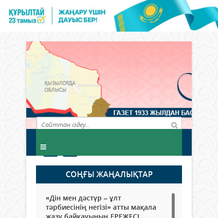
СОҢҒЫ ЖАҢАЛЫҚТАР
«Дін мен дәстүр – ұлт
тәрбиесінің негізі» атты мақала
жазу байқауының ЕРЕЖЕСІ