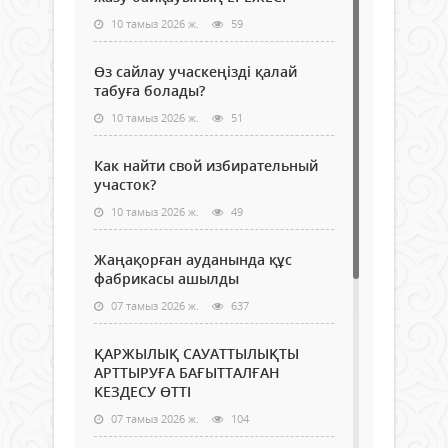
10 тамыз 2026 ж.
59
Өз сайлау учаскеңізді қалай
табуға болады?
10 тамыз 2026 ж.
51
Как найти свой избирательный
участок?
10 тамыз 2026 ж.
49
Жаңақорған ауданында құс
фабрикасы ашылды
07 тамыз 2026 ж.
637
ҚАРЖЫЛЫҚ САУАТТЫЛЫҚТЫ
АРТТЫРУҒА БАҒЫТТАЛҒАН
КЕЗДЕСУ ӨТТІ
07 тамыз 2026 ж.
104