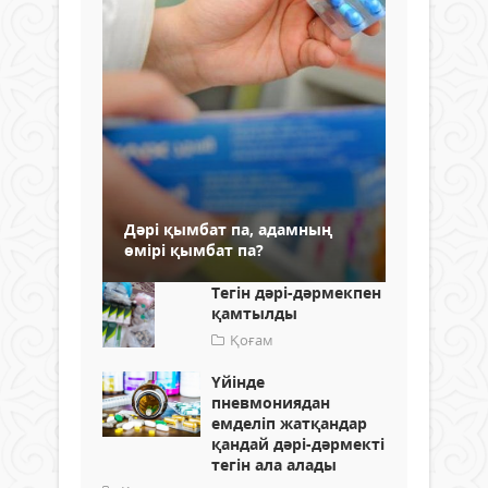
Дәрі қымбат па, адамның
өмірі қымбат па?
Тегін дәрі-дәрмекпен
қамтылды
Қоғам
Үйінде
пневмониядан
емделіп жатқандар
қандай дәрі-дәрмекті
тегін ала алады