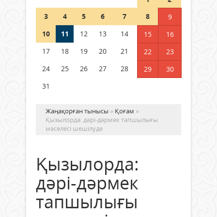
полиция департаменті 20
мыңнан астам көрерменнің
3
4
5
6
7
8
9
қауіпсіздігін қамтамасыз етті
10
11
12
13
14
06 тамыз 2026 ж.
155
15
16
17
18
19
20
21
22
23
24
25
26
27
28
29
30
31
Жаңақорған тынысы
»
Қоғам
»
Қызылорда: дәрі-дәрмек тапшылығы
мәселесі шешілуде
Қызылорда:
дәрі-дәрмек
тапшылығы