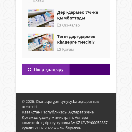
Қоғам
Дәрі-дәрмек 7%-ке
қымбаттады
Оқиғалар
Тегін дәрі-дәрмек
кімдерге тиесілі?
Қоғам
Пікір қалдыру
© 2026. Zhanaqorgan-tynysy.kz ақпараттық
агенттігі.
Қазақстан Республикасы Ақпарат және
Қоғамдық даму министрлігі, Ақпарат
комитетінің тіркеу туралы № KZ12VPY00052387
куәлігі 21.07.2022 жылы берілген.