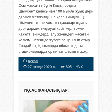
Осы мақсатта бүгін Қызылордаға
Шымкент қаласынан 100 мыңға жуық дәрі-
дәрмек жеткізілді. Ол қала әкімдігінің
Шымкент және Алматы қалаларындағы
дәрі-дәрмек өндіруші кәсіпкерлермен
қажетті өнімдерді алу жөніндегі жасаған
келісімі негізінде жүзеге асырылып отыр.
Сондай-ақ, Қызылорда облысындағы
стационарларда орын тапшылығы жоқ.
Қоғам
27 шілде 2020 ж.
805
0
ҰҚСАС ЖАҢАЛЫҚТАР: