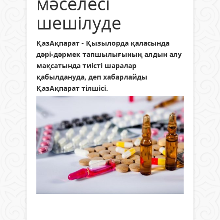
мәселесі
шешілуде
ҚазАқпарат - Қызылорда қаласында
дәрі-дәрмек тапшылығының алдын алу
мақсатында тиісті шаралар
қабылдануда, деп хабарлайды
ҚазАқпарат тілшісі.