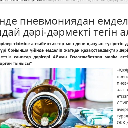
інде пневмониядан емдел
дай дәрі-дәрмекті тегін 
әрілер тізіміне антибиотиктер мен дене қызуын түсіретін 
түрі бойынша үйінде емделіп жатқан қазақстандықтар дәрі
еттік санитар дәрігері Айжан Есмағамбетова мәлім етт
орған тынысы"
«Қаз
преп
пнев
ала а
өткі
COVI
ауыр
турал
ОКҚ-