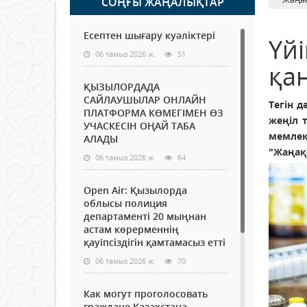
СОҢҒЫ ЖАҢАЛЫҚТАР
Есептен шығару куәліктері
Үй
06 тамыз 2026 ж.
51
қан
ҚЫЗЫЛОРДАДА
САЙЛАУШЫЛАР ОНЛАЙН
Тегін д
ПЛАТФОРМА КӨМЕГІМЕН ӨЗ
жеңіл 
УЧАСКЕСІН ОҢАЙ ТАБА
мемлек
АЛАДЫ
"Жаңақ
06 тамыз 2026 ж.
64
Open Air: Қызылорда
облысы полиция
департаменті 20 мыңнан
астам көрерменнің
қауіпсіздігін қамтамасыз етті
06 тамыз 2026 ж.
70
Как могут проголосовать
граждане Казахстана,