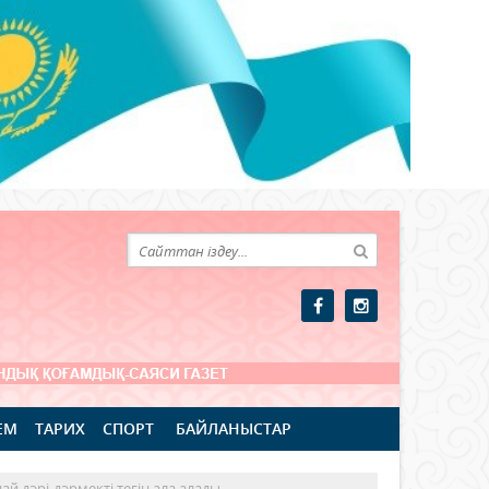
ЕМ
ТАРИХ
СПОРТ
БАЙЛАНЫСТАР
й дәрі-дәрмекті тегін ала алады