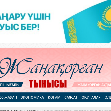
100 ЖАУАП
ЭКОНОМИКА
ҚОҒАМ
САЯСАТ
ОҚИҒАЛАР
ӘЛ
қорған тынысы
»
Қоғам
» Үйінде пневмониядан емделіп жатқандар қанда