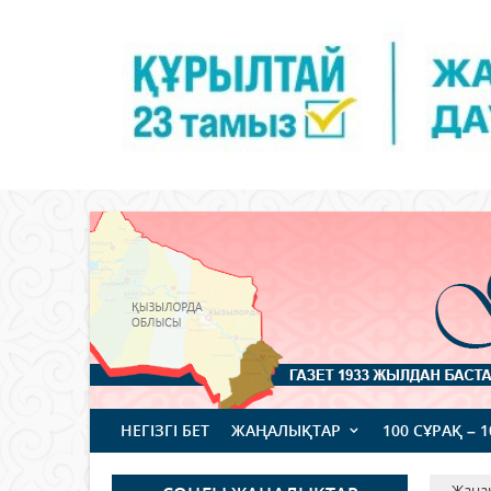
НЕГІЗГІ БЕТ
ЖАҢАЛЫҚТАР
100 СҰРАҚ – 
Жаңа