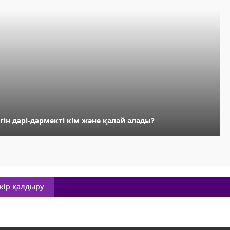
гін дәрі-дәрмекті кім және қалай алады?
кір қалдыру