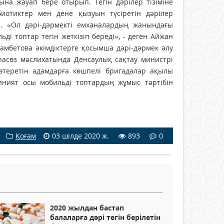
ына жауап бере отырып. Тегін дәрілер тізіміне
биотиктер мен дене қызуын түсіретін дәрілер
ді. «Ол дәрі-дәрмекті емханалардың жанындағы
ьді топтар тегін жеткізіп береді», - деген Айжан
амбетова әкімдіктерге қосымша дәрі-дәрмек алу
аспасөз мәслихатында Денсаулық сақтау министрі
өтеретін адамдарға көшпелі бригадалар ақылы
иният осы мобильді топтардың жұмыс тәртібін
Қоғам
03 шілде 2020 ж.
893
0
2020 жылдан бастап
балаларға дәрі тегін берілетін