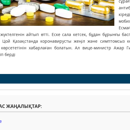
сұрағ
анти
кіре
мобил
Есмағ
 жүктелгенін айтып өтті. Еске сала кетсек, бұдан бұрынғы б
й Цой Қазақстанда коронавирусты жеңіл және симптомсыз к
 көрсететінін хабарлаған болатын. Ал вице-министр Ажар Г
іп берді
АС ЖАҢАЛЫҚТАР: