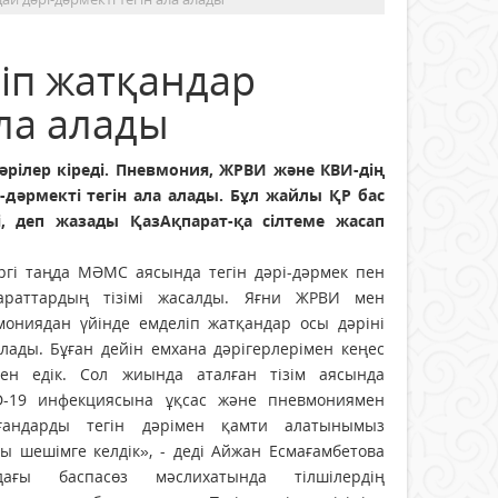
іп жатқандар
ала алады
дәрілер кіреді. Пневмония, ЖРВИ және КВИ-дің
-дәрмекті тегін ала алады. Бұл жайлы ҚР бас
і, деп жазады ҚазАқпарат-қа сілтеме жасап
іргі таңда МӘМС аясында тегін дәрі-дәрмек пен
араттардың тізімі жасалды. Яғни ЖРВИ мен
мониядан үйінде емделіп жатқандар осы дәріні
лады. Бұған дейін емхана дәрігерлерімен кеңес
зген едік. Сол жиында аталған тізім аясында
D-19 инфекциясына ұқсас және пневмониямен
ғандарды тегін дәрімен қамти алатынымыз
ы шешімге келдік», - деді Айжан Есмағамбетова
дағы баспасөз мәслихатында тілшілердің