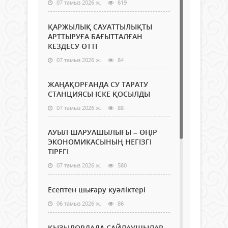
07 тамыз 2026 ж.
619
ҚАРЖЫЛЫҚ САУАТТЫЛЫҚТЫ
АРТТЫРУҒА БАҒЫТТАЛҒАН
КЕЗДЕСУ ӨТТІ
07 тамыз 2026 ж.
84
ЖАҢАҚОРҒАНДА СУ ТАРАТУ
СТАНЦИЯСЫ ІСКЕ ҚОСЫЛДЫ
07 тамыз 2026 ж.
88
АУЫЛ ШАРУАШЫЛЫҒЫ – ӨҢІР
ЭКОНОМИКАСЫНЫҢ НЕГІЗГІ
ТІРЕГІ
07 тамыз 2026 ж.
580
Есептен шығару куәліктері
06 тамыз 2026 ж.
86
ҚЫЗЫЛОРДАДА САЙЛАУШЫЛАР