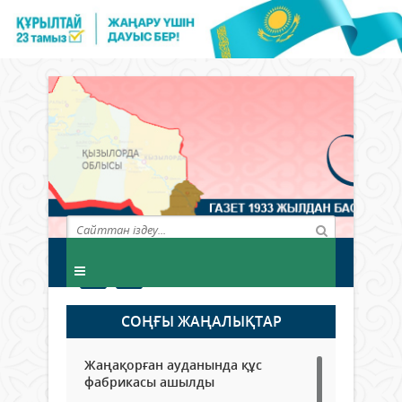
СОҢҒЫ ЖАҢАЛЫҚТАР
Жаңақорған ауданында құс
фабрикасы ашылды