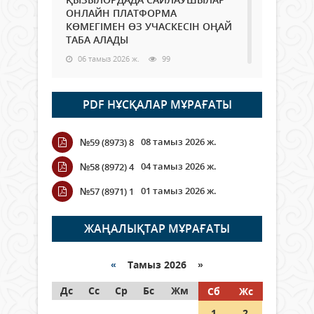
ОНЛАЙН ПЛАТФОРМА
КӨМЕГІМЕН ӨЗ УЧАСКЕСІН ОҢАЙ
ТАБА АЛАДЫ
06 тамыз 2026 ж.
99
Open Air: Қызылорда облысы
PDF НҰСҚАЛАР МҰРАҒАТЫ
полиция департаменті 20
мыңнан астам көрерменнің
қауіпсіздігін қамтамасыз етті
08 тамыз 2026 ж.
№59 (8973) 8
06 тамыз 2026 ж.
118
04 тамыз 2026 ж.
№58 (8972) 4
Wi-Fi ҚАБЫРҒА АРҚЫЛЫ ҚАЛАЙ
01 тамыз 2026 ж.
№57 (8971) 1
ӨТЕДІ?
06 тамыз 2026 ж.
276
ЖАҢАЛЫҚТАР МҰРАҒАТЫ
Как могут проголосовать
граждане Казахстана,
«
Тамыз 2026 »
находящиеся за рубежом?
Дс
Сс
Ср
Бс
Жм
Сб
Жс
05 тамыз 2026 ж.
158
1
2