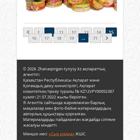
жалғ
тиіс
0
қаңт
алу
деге
желт
Толығырақ
сізді
През
айл
құқ
тап
ет
раст
кейі
конс
деге
қолғ
...
15
1
11
12
13
14
өнді
тірк
алын
...
16
17
18
19
71
5,5%
негіз
Бұл
ға
бол
тура
өсті
табы
мәлі
Жыл
2022
мүлі
© 2026. Zhanaqorgan-tynysy.kz ақпараттық
жыл
құқ
агенттігі.
қаңт
тірк
Қазақстан Республикасы Ақпарат және
желт
мүлі
Қоғамдық даму министрлігі, Ақпарат
айл
тол
комитетінің тіркеу туралы № KZ12VPY00052387
6,2
иесі
куәлігі 21.07.2022 жылы берілген.
мың
атан
® Агенттік сайтында жарияланған барлық
тонн
өзіңі
мақалалар мен фото-бейне материалдардың
ет
алая
авторлық құқықтары қорғалған.
конс
Материалдарды пайдаланған жағдайда сілтеме
өнді
жасалуы міндетті.
2021
Меншік иесі:
«Сыр медиа»
ЖШС.
жыл