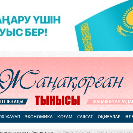
100 ЖАУАП
ЭКОНОМИКА
ҚОҒАМ
САЯСАТ
ОҚИҒАЛАР
ӘЛ
қорған тынысы
»
Экономика
» ӨНЕРКӘСІП САЛАСЫ: БӨЛШЕК САУДА КӨ