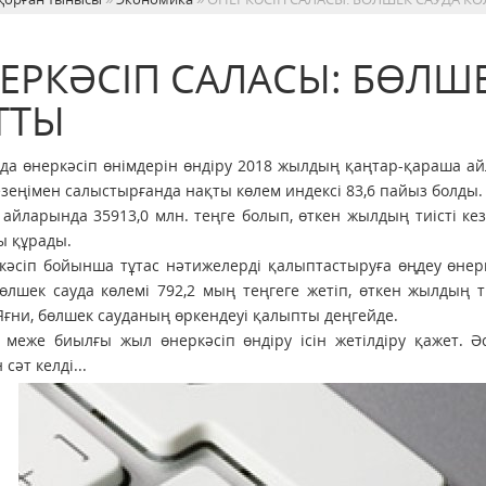
ЕРКӘСІП САЛАСЫ: БӨЛШЕ
ТТЫ
 өнеркәсіп өнімдерін өндіру 2018 жылдың қаңтар-қараша айл
кезеңімен салыстырғанда нақты көлем индексі 83,6 пайыз болды.
айларында 35913,0 млн. теңге болып, өткен жылдың тиісті ке
ы құрады.
іп бойынша тұтас нәтижелерді қалып­тастыруға өңдеу өнеркәс
өлшек сауда көлемі 792,2 мың теңгеге жетіп, өткен жылдың т
Яғни, бөлшек сауданың өркендеуі қалыпты деңгейде.
меже биылғы жыл өнеркәсіп өндіру ісін жетілдіру қажет. Әсі
 сәт келді...