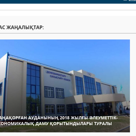
АС ЖАҢАЛЫҚТАР:
АҢАҚОРҒАН АУДАНЫНЫҢ 2018 ЖЫЛҒЫ ӘЛЕУМЕТТІК-
КОНОМИКАЛЫҚ ДАМУ ҚОРЫТЫНДЫЛАРЫ ТУРАЛЫ