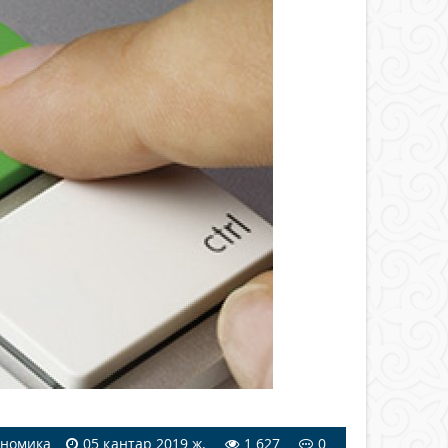
ономика
05 қаңтар 2019 ж.
1 627
0