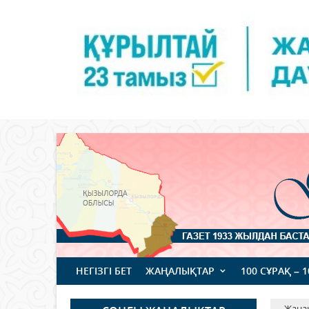
НЕГІЗГІ БЕТ
ЖАҢАЛЫҚТАР
100 СҰРАҚ – 
Жаңа