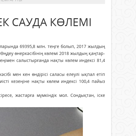
К САУДА КӨЛЕМІ
арында 69395,8 млн. теңге болып, 2017 жылдың
 Өңдеу өнеркәсібінің көлемі 2018 жылдың қаңтар-
зеңімен салыстырғанда нақты көлем индексі 81,4
ібі мен кен өндірісі саласы елеулі ықпал етіп
иісті кезеңіне нақты көлем индексі 100,4 пайыз
ресе, жастарға мүмкіндік мол. Сондықтан, іске