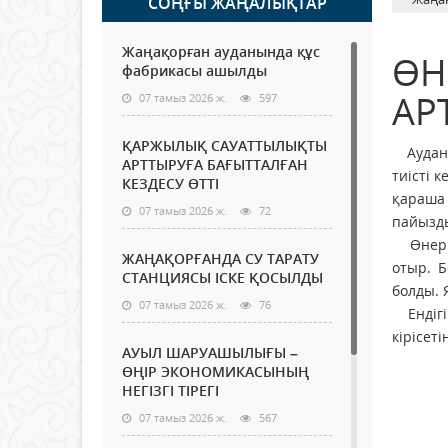
СОҢҒЫ ЖАҢАЛЫҚТАР
Жаңақорған ауданында құс
ӨН
фабрикасы ашылды
АР
07 тамыз 2026 ж.
597
ҚАРЖЫЛЫҚ САУАТТЫЛЫҚТЫ
Ауданда
АРТТЫРУҒА БАҒЫТТАЛҒАН
тиісті 
КЕЗДЕСУ ӨТТІ
қараша 
07 тамыз 2026 ж.
72
пайызд
Өнеркәс
ЖАҢАҚОРҒАНДА СУ ТАРАТУ
отыр. Б
СТАНЦИЯСЫ ІСКЕ ҚОСЫЛДЫ
болды. 
07 тамыз 2026 ж.
76
Ендігі 
кірісетін
АУЫЛ ШАРУАШЫЛЫҒЫ –
ӨҢІР ЭКОНОМИКАСЫНЫҢ
НЕГІЗГІ ТІРЕГІ
07 тамыз 2026 ж.
567