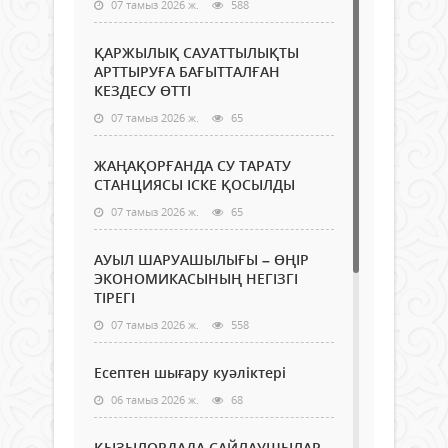
07 тамыз 2026 ж.
588
ҚАРЖЫЛЫҚ САУАТТЫЛЫҚТЫ
АРТТЫРУҒА БАҒЫТТАЛҒАН
КЕЗДЕСУ ӨТТІ
07 тамыз 2026 ж.
65
ЖАҢАҚОРҒАНДА СУ ТАРАТУ
СТАНЦИЯСЫ ІСКЕ ҚОСЫЛДЫ
07 тамыз 2026 ж.
65
АУЫЛ ШАРУАШЫЛЫҒЫ – ӨҢІР
ЭКОНОМИКАСЫНЫҢ НЕГІЗГІ
ТІРЕГІ
07 тамыз 2026 ж.
558
Есептен шығару куәліктері
06 тамыз 2026 ж.
68
ҚЫЗЫЛОРДАДА САЙЛАУШЫЛАР