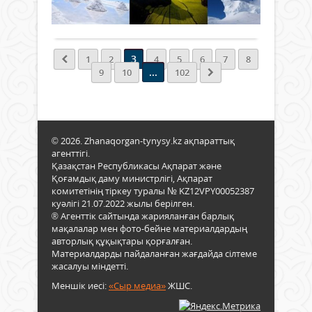
ғыл
метр.
Амаз
«Ori
Толығырақ
техн
өзен
Span
жеті
үсті
ком
оза
бірд
бүкіл
шауып
3
1
2
4
5
6
7
8
бір
жер
...
9
10
102
көпі
шар
салы
көру
*
бола
LEG
қона
әлем
сал
© 2026. Zhanaqorgan-tynysy.kz ақпараттық
кез
жаты
агенттігі.
келг
Ол
Қазақстан Республикасы Ақпарат және
дөңг
қона
Қоғамдық даму министрлігі, Ақпарат
өнді
алты
комитетінің тіркеу туралы № KZ12VPY00052387
комп
адам
куәлігі 21.07.2022 жылы берілген.
да
әзір
® Агенттік сайтында жарияланған барлық
көп
Онд
мақалалар мен фото-бейне материалдардың
дөңг
бір
авторлық құқықтары қорғалған.
шығ
мезг
Материалдарды пайдаланған жағдайда сілтеме
*
4
жасалуы міндетті.
Эфи
қона
Меншік иесі:
«Сыр медиа»
ЖШС.
қол
жән
күнт
2