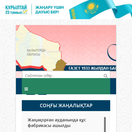
СОҢҒЫ ЖАҢАЛЫҚТАР
Жаңақорған ауданында құс
фабрикасы ашылды