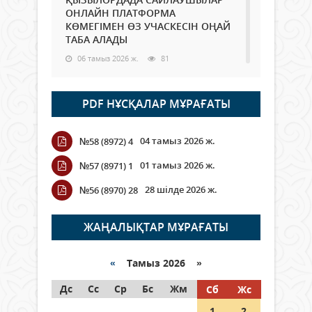
ОНЛАЙН ПЛАТФОРМА
КӨМЕГІМЕН ӨЗ УЧАСКЕСІН ОҢАЙ
ТАБА АЛАДЫ
06 тамыз 2026 ж.
81
Open Air: Қызылорда облысы
PDF НҰСҚАЛАР МҰРАҒАТЫ
полиция департаменті 20
мыңнан астам көрерменнің
қауіпсіздігін қамтамасыз етті
04 тамыз 2026 ж.
№58 (8972) 4
06 тамыз 2026 ж.
88
01 тамыз 2026 ж.
№57 (8971) 1
Wi-Fi ҚАБЫРҒА АРҚЫЛЫ ҚАЛАЙ
28 шілде 2026 ж.
№56 (8970) 28
ӨТЕДІ?
06 тамыз 2026 ж.
257
ЖАҢАЛЫҚТАР МҰРАҒАТЫ
Как могут проголосовать
граждане Казахстана,
«
Тамыз 2026 »
находящиеся за рубежом?
Дс
Сс
Ср
Бс
Жм
Сб
Жс
05 тамыз 2026 ж.
139
1
2