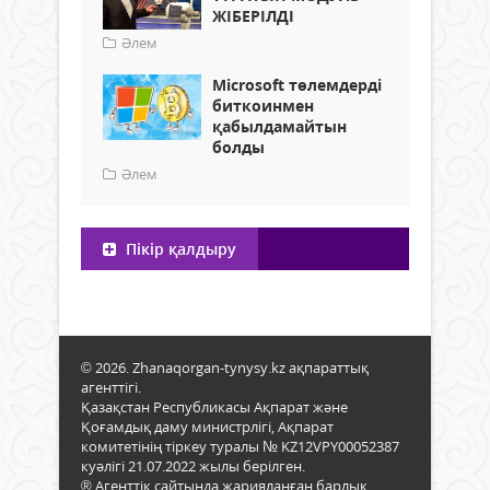
ЖІБЕРІЛДІ
Әлем
Microsoft төлемдерді
биткоинмен
қабылдамайтын
болды
Әлем
Пікір қалдыру
© 2026. Zhanaqorgan-tynysy.kz ақпараттық
агенттігі.
Қазақстан Республикасы Ақпарат және
Қоғамдық даму министрлігі, Ақпарат
комитетінің тіркеу туралы № KZ12VPY00052387
куәлігі 21.07.2022 жылы берілген.
® Агенттік сайтында жарияланған барлық