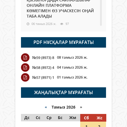
ОНЛАЙН ПЛАТФОРМА
КӨМЕГІМЕН ӨЗ УЧАСКЕСІН ОҢАЙ
ТАБА АЛАДЫ
06 тамыз 2026 ж.
97
Open Air: Қызылорда облысы
PDF НҰСҚАЛАР МҰРАҒАТЫ
полиция департаменті 20
мыңнан астам көрерменнің
қауіпсіздігін қамтамасыз етті
08 тамыз 2026 ж.
№59 (8973) 8
06 тамыз 2026 ж.
116
04 тамыз 2026 ж.
№58 (8972) 4
Wi-Fi ҚАБЫРҒА АРҚЫЛЫ ҚАЛАЙ
01 тамыз 2026 ж.
№57 (8971) 1
ӨТЕДІ?
06 тамыз 2026 ж.
276
ЖАҢАЛЫҚТАР МҰРАҒАТЫ
Как могут проголосовать
граждане Казахстана,
«
Тамыз 2026 »
находящиеся за рубежом?
Дс
Сс
Ср
Бс
Жм
Сб
Жс
05 тамыз 2026 ж.
157
1
2