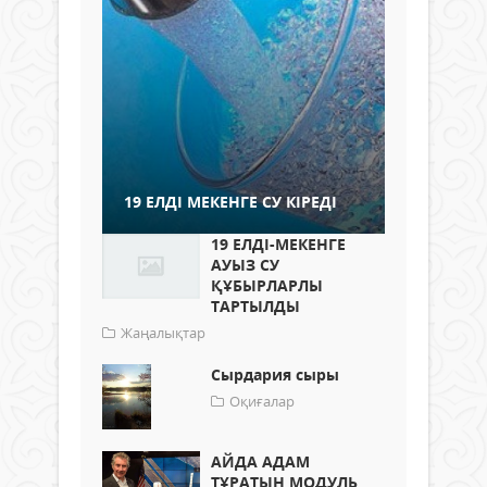
19 ЕЛДІ МЕКЕНГЕ СУ КІРЕДІ
19 ЕЛДІ-МЕКЕНГЕ
АУЫЗ СУ
ҚҰБЫРЛАРЛЫ
ТАРТЫЛДЫ
Жаңалықтар
Сырдария сыры
Оқиғалар
АЙДА АДАМ
ТҰРАТЫН МОДУЛЬ