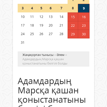
Шетелде жүрген Қазақстан
3
4
5
6
7
8
9
азаматтары қалай дауыс бере
алады?
10
11
12
13
14
15
16
05 тамыз 2026 ж.
168
17
18
19
20
21
22
23
24
25
26
27
28
29
30
31
Жаңақорған тынысы
»
Әлем
»
Адамдардың Марсқа қашан
қоныстанатыны белгілі болды
Адамдардың
Марсқа қашан
қоныстанатыны