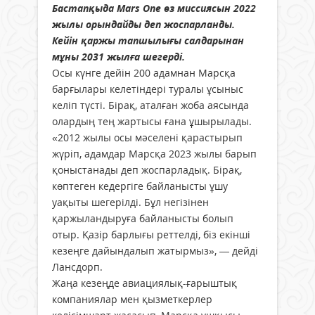
Бастапқыда Mars One өз миссиясын 2022
жылы орындайды деп жоспарланды.
Кейін қаржы тапшылығы салдарынан
мұны 2031 жылға шегерді.
Осы күнге дейін 200 адамнан Марсқа
барғылары келетіндері туралы ұсыныс
келіп түсті. Бірақ, аталған жоба аясында
олардың тең жартысы ғана ұшырылады.
«2012 жылы осы мәселені қарастырып
жүріп, адамдар Марсқа 2023 жылы барып
қоныстанады деп жоспарладық. Бірақ,
көптеген кедергіге байланысты ұшу
уақыты шегерілді. Бұл негізінен
қаржыландыруға байланысты болып
отыр. Қазір барлығы реттелді, біз екінші
кезеңге дайындалып жатырмыз», — дейді
Лансдорп.
Жаңа кезеңде авиациялық-ғарыштық
компаниялар мен қызметкерлер