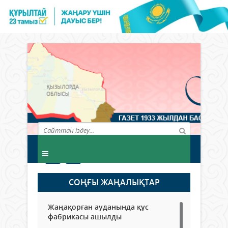
СОҢҒЫ ЖАҢАЛЫҚТАР
Жаңақорған ауданында құс
фабрикасы ашылды