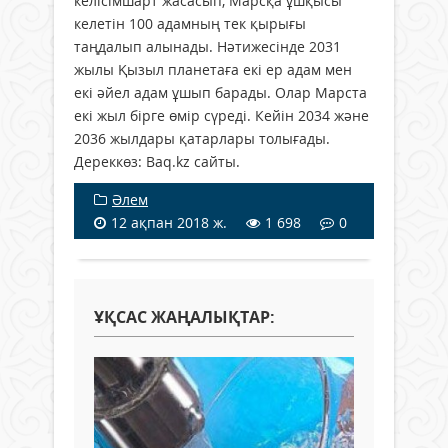
келісімшарт жасасып, Марсқа ұшқысы
келетін 100 адамның тек қырығы
таңдалып алынады. Нәтижесінде 2031
жылы Қызыл планетаға екі ер адам мен
екі әйел адам ұшып барады. Олар Марста
екі жыл бірге өмір сүреді. Кейін 2034 және
2036 жылдары қатарлары толығады.
Дереккөз: Baq.kz сайты.
Әлем
12 ақпан 2018 ж.
1 698
0
ҰҚСАС ЖАҢАЛЫҚТАР: