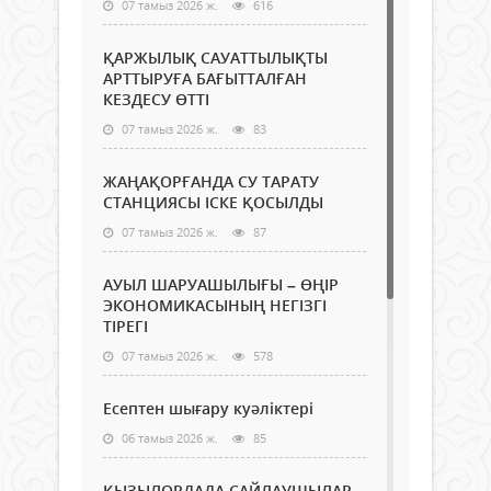
07 тамыз 2026 ж.
616
ҚАРЖЫЛЫҚ САУАТТЫЛЫҚТЫ
АРТТЫРУҒА БАҒЫТТАЛҒАН
КЕЗДЕСУ ӨТТІ
07 тамыз 2026 ж.
83
ЖАҢАҚОРҒАНДА СУ ТАРАТУ
СТАНЦИЯСЫ ІСКЕ ҚОСЫЛДЫ
07 тамыз 2026 ж.
87
АУЫЛ ШАРУАШЫЛЫҒЫ – ӨҢІР
ЭКОНОМИКАСЫНЫҢ НЕГІЗГІ
ТІРЕГІ
07 тамыз 2026 ж.
578
Есептен шығару куәліктері
06 тамыз 2026 ж.
85
ҚЫЗЫЛОРДАДА САЙЛАУШЫЛАР