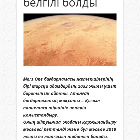
белгілі болды
Mars One бағдарламасы жетекшілерінің
бірі Марсқа адамдардың 2032 жылы ұшып
баратынын айтты. Аталған
бағдарламаның мақсаты – Қызыл
планетаға тіршілік иелерін
қоныстандыру
.
Оның айтуынша, жобаны қаржыландыру
мәселесі реттелді және бұл мәселе 2019
жылы өз жалғасын табатын болады.