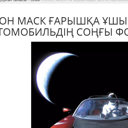
ОН МАСК ҒАРЫШҚА ҰШ
ТОМОБИЛЬДІҢ СОҢҒЫ ФО