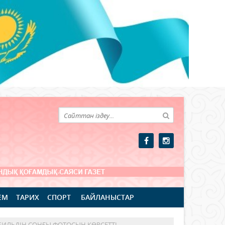
ЕМ
ТАРИХ
СПОРТ
БАЙЛАНЫСТАР
ИЛЬДІҢ СОҢҒЫ ФОТОСЫН КӨРСЕТТІ