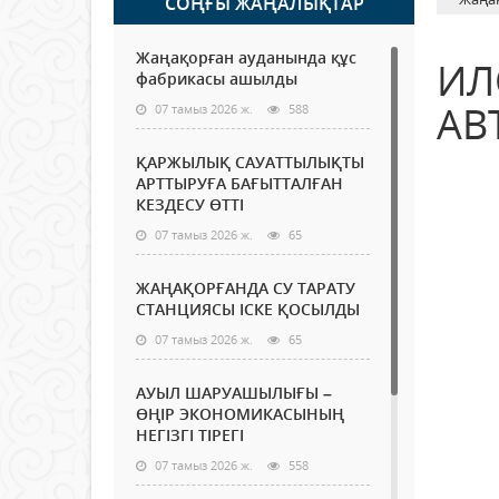
СОҢҒЫ ЖАҢАЛЫҚТАР
Жаңақорған ауданында құс
ИЛ
фабрикасы ашылды
АВ
07 тамыз 2026 ж.
588
ҚАРЖЫЛЫҚ САУАТТЫЛЫҚТЫ
АРТТЫРУҒА БАҒЫТТАЛҒАН
КЕЗДЕСУ ӨТТІ
07 тамыз 2026 ж.
65
ЖАҢАҚОРҒАНДА СУ ТАРАТУ
СТАНЦИЯСЫ ІСКЕ ҚОСЫЛДЫ
07 тамыз 2026 ж.
65
АУЫЛ ШАРУАШЫЛЫҒЫ –
ӨҢІР ЭКОНОМИКАСЫНЫҢ
НЕГІЗГІ ТІРЕГІ
07 тамыз 2026 ж.
558