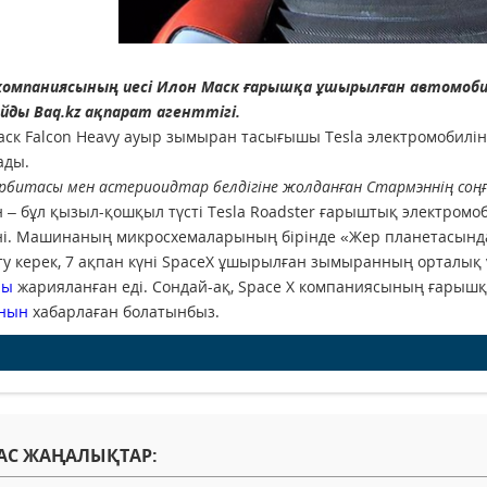
 компаниясының иесі Илон Маск ғарышқа ұшырылған автомоби
йды Baq.kz ақпарат агенттігі.
ск Falcon Heavy ауыр зымыран тасығышы Tesla электромобилін
ады.
рбитасы мен астериоидтар белдігіне жолданған Стармэннің соңғы
 – бұл қызыл-қошқыл түсті Tesla Roadster ғарыштық электромо
і. Машинаның микросхемаларының бірінде «Жер планетасында
ту керек, 7 ақпан күні SpaceX ұшырылған зымыранның орталық 
ны
жарияланған еді. Сондай-ақ, Space X компаниясының ғарыш
нын
хабарлаған болатынбыз.
АС ЖАҢАЛЫҚТАР: