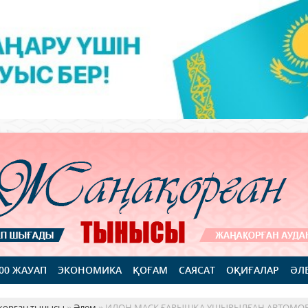
100 ЖАУАП
ЭКОНОМИКА
ҚОҒАМ
САЯСАТ
ОҚИҒАЛАР
ӘЛ
қорған тынысы
»
Әлем
» ИЛОН МАСК ҒАРЫШҚА ҰШЫРЫЛҒАН АВТОМОБ