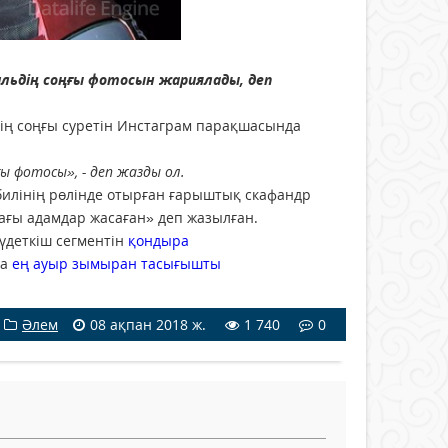
льдің соңғы фотосын жариялады, деп
ің соңғы суретін Инстаграм парақшасында
 фотосы», - деп жазды ол.
билінің рөлінде отырған ғарыштық скафандр
ғы адамдар жасаған» деп жазылған.
үдеткіш сегментін
қондыра
қа
ең ауыр зымыран тасығышты
Әлем
08 ақпан 2018 ж.
1 740
0