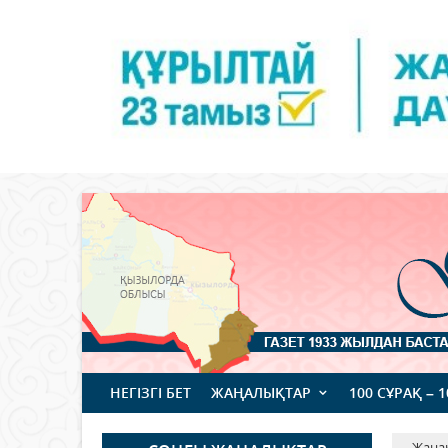
НЕГІЗГІ БЕТ
ЖАҢАЛЫҚТАР
100 СҰРАҚ – 
Жаңа