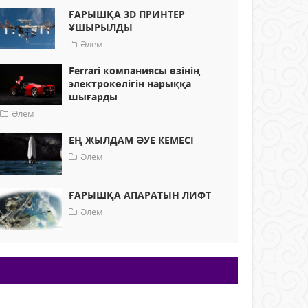
ҒАРЫШҚА 3D ПРИНТЕР
ҰШЫРЫЛДЫ
Әлем
Ferrari компаниясы өзінің
электрокөлігін нарыққа
шығарды
Әлем
ЕҢ ЖЫЛДАМ ӘУЕ КЕМЕСІ
Әлем
ҒАРЫШҚА АПАРАТЫН ЛИФТ
Әлем