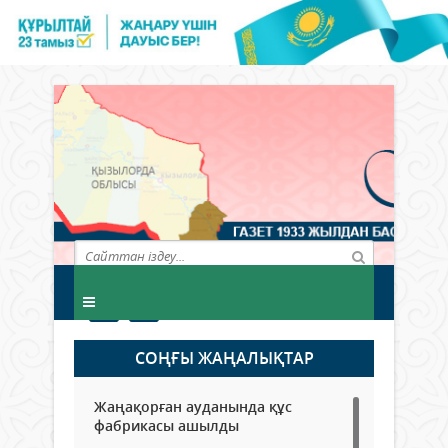
СОҢҒЫ ЖАҢАЛЫҚТАР
Жаңақорған ауданында құс
фабрикасы ашылды