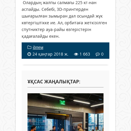
Олардың жалпы салмағы 225 кг-нан
аспайды. Себебі, 3D-принтерден
шығарылған зымыран дәл осындай жүк
көтергіштікке ие. Ал, орбитаға жеткізілген
спутниктер ауа-райы өзгерістерін
қадағалайды екен.
Әлем
24 қаңтар 2018 ж.
1 663
0
ҰҚСАС ЖАҢАЛЫҚТАР: