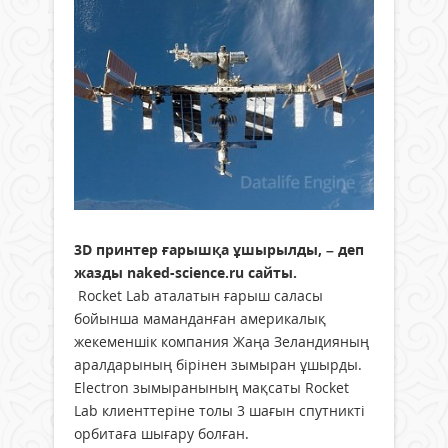
3D принтер ғарышқа ұшырылды, – деп
жазды naked-science.ru сайты.
Rocket Lab аталатын ғарыш саласы
бойынша маманданған америкалық
жекеменшік компания Жаңа Зеландияның
аралдарының бірінен зымыран ұшырды.
Electron зымыранының мақсаты Rocket
Lab клиенттеріне толы 3 шағын спутникті
орбитаға шығару болған.