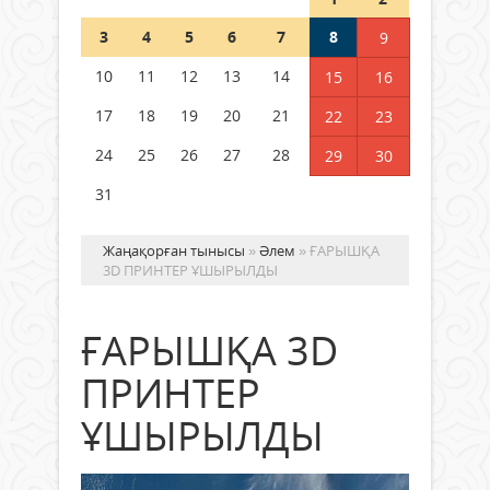
Шетелде жүрген Қазақстан
3
4
5
6
7
8
9
азаматтары қалай дауыс бере
алады?
10
11
12
13
14
15
16
05 тамыз 2026 ж.
157
17
18
19
20
21
22
23
24
25
26
27
28
29
30
31
Жаңақорған тынысы
»
Әлем
» ҒАРЫШҚА
3D ПРИНТЕР ҰШЫРЫЛДЫ
ҒАРЫШҚА 3D
ПРИНТЕР
ҰШЫРЫЛДЫ