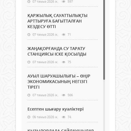
07 тамыз 2026 ж.
597
ҚАРЖЫЛЫҚ САУАТТЫЛЫҚТЫ
АРТТЫРУҒА БАҒЫТТАЛҒАН
КЕЗДЕСУ ӨТТІ
07 тамыз 2026 ж.
71
ЖАҢАҚОРҒАНДА СУ ТАРАТУ
СТАНЦИЯСЫ ІСКЕ ҚОСЫЛДЫ
07 тамыз 2026 ж.
75
АУЫЛ ШАРУАШЫЛЫҒЫ – ӨҢІР
ЭКОНОМИКАСЫНЫҢ НЕГІЗГІ
ТІРЕГІ
07 тамыз 2026 ж.
566
Есептен шығару куәліктері
06 тамыз 2026 ж.
74
ҚЫЗЫЛОРДАДА САЙЛАУШЫЛАР