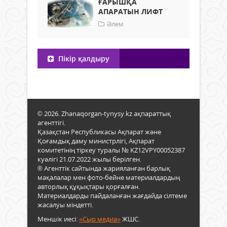
ҒАРЫШҚА
АПАРАТЫН ЛИФТ
Әлем
Пікір қалдыру
© 2026. Zhanaqorgan-tynysy.kz ақпараттық
агенттігі.
Қазақстан Республикасы Ақпарат және
Қоғамдық даму министрлігі, Ақпарат
комитетінің тіркеу туралы № KZ12VPY00052387
куәлігі 21.07.2022 жылы берілген.
® Агенттік сайтында жарияланған барлық
мақалалар мен фото-бейне материалдардың
авторлық құқықтары қорғалған.
Материалдарды пайдаланған жағдайда сілтеме
жасалуы міндетті.
Меншік иесі:
«Сыр медиа»
ЖШС.