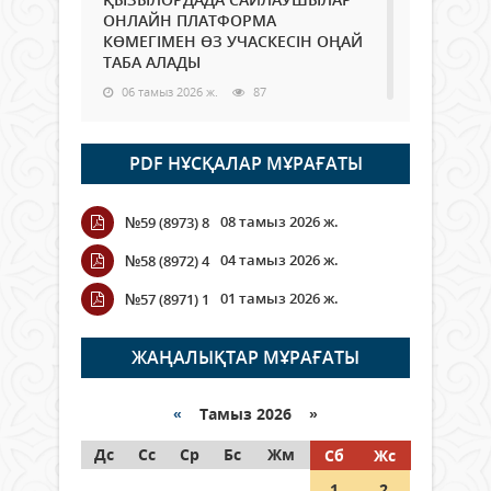
ОНЛАЙН ПЛАТФОРМА
КӨМЕГІМЕН ӨЗ УЧАСКЕСІН ОҢАЙ
ТАБА АЛАДЫ
06 тамыз 2026 ж.
87
Open Air: Қызылорда облысы
PDF НҰСҚАЛАР МҰРАҒАТЫ
полиция департаменті 20
мыңнан астам көрерменнің
қауіпсіздігін қамтамасыз етті
08 тамыз 2026 ж.
№59 (8973) 8
06 тамыз 2026 ж.
97
04 тамыз 2026 ж.
№58 (8972) 4
Wi-Fi ҚАБЫРҒА АРҚЫЛЫ ҚАЛАЙ
01 тамыз 2026 ж.
№57 (8971) 1
ӨТЕДІ?
06 тамыз 2026 ж.
265
ЖАҢАЛЫҚТАР МҰРАҒАТЫ
Как могут проголосовать
граждане Казахстана,
«
Тамыз 2026 »
находящиеся за рубежом?
Дс
Сс
Ср
Бс
Жм
Сб
Жс
05 тамыз 2026 ж.
146
1
2