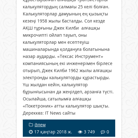
калькулятордың салмағы 25 келі болған.
Калькуляторлар дамуының ең қызықты
кезеңі 1958 жылы басталды. Сол кезде
АҚШ тұрғыны Джек Килби алғашқы
микрочипті ойлап тауып, оны
калькуляторлар мен есептеуіш
машиналарында қолдануға болатынына
назар аударды. «Тексас Инструмент»
компаниясының екі инженерімен бірлесе
отырып, Джек Килби 1962 жылы алғашқы
электронды калькуляторды құрастырды.
Үш жылдан кейін, калькулятор
бұрынғысынан да жеңілдеп, арзанға түсті.
Осылайша, сатылымға алғашқы
«Покетроник» атты калькулятор шықты.
Дереккөз: IT News сайты
Әлем
17 қаңтар 2018 ж.
3 749
0