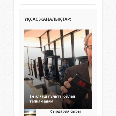
ҰҚСАС ЖАҢАЛЫҚТАР:
Ең алғаш пультті ойлап
тапқан адам
Сырдария сыры