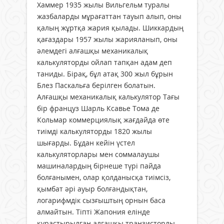
Хаммер 1935 жылы Вильгельм туралы
жазбаларды мұрағаттан тауып алып, оны
қалың жұртқа жария қылады. Шиккардың
қағаздары 1957 жылы жарияланып, оны
әлемдегі алғашқы механикалық
калькуляторды ойлап тапқан адам деп
таниды. Бірақ, бұл атақ 300 жыл бұрын
Блез Паскальға берілген болатын.
Алғашқы механикалық калькулятор Тағы
бір француз Шарль Ксавье Тома де
Кольмар коммерциялық жағдайда өте
тиімді калькуляторды 1820 жылы
шығарды. Бұдан кейін үстел
калькуляторлары мен соммалаушы
машиналардың бірнеше түрі пайда
болғанымен, олар қолданысқа тиімсіз,
қымбат әрі ауыр болғандықтан,
логарифмдік сызғыштың орнын баса
алмайтын. Тіпті Жапония елінде
құрастырылған алғашқы транзисторлы