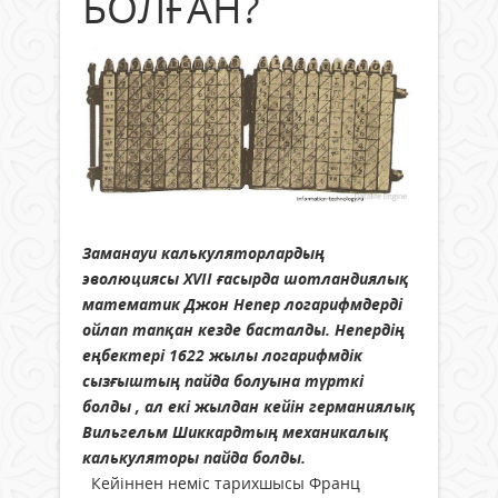
БОЛҒАН?
Заманауи калькуляторлардың
эволюциясы XVII ғасырда шотландиялық
математик Джон Непер логарифмдерді
ойлап тапқан кезде басталды. Непердің
еңбектері 1622 жылы логарифмдік
сызғыштың пайда болуына түрткі
болды , ал екі жылдан кейін германиялық
Вильгельм Шиккардтың механикалық
калькуляторы пайда болды.
Кейіннен неміс тарихшысы Франц