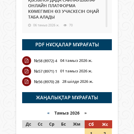
ОНЛАЙН ПЛАТФОРМА
КӨМЕГІМЕН ӨЗ УЧАСКЕСІН ОҢАЙ
ТАБА АЛАДЫ
06 тамыз 2026 ж.
70
Open Air: Қызылорда облысы
PDF НҰСҚАЛАР МҰРАҒАТЫ
полиция департаменті 20
мыңнан астам көрерменнің
қауіпсіздігін қамтамасыз етті
04 тамыз 2026 ж.
№58 (8972) 4
06 тамыз 2026 ж.
81
01 тамыз 2026 ж.
№57 (8971) 1
Wi-Fi ҚАБЫРҒА АРҚЫЛЫ ҚАЛАЙ
28 шілде 2026 ж.
№56 (8970) 28
ӨТЕДІ?
06 тамыз 2026 ж.
252
ЖАҢАЛЫҚТАР МҰРАҒАТЫ
Как могут проголосовать
граждане Казахстана,
«
Тамыз 2026 »
находящиеся за рубежом?
Дс
Сс
Ср
Бс
Жм
Сб
Жс
05 тамыз 2026 ж.
131
1
2