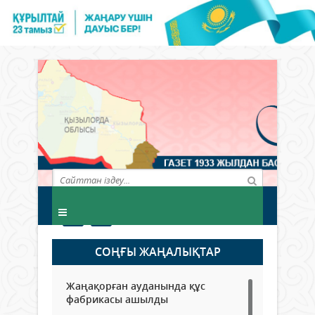
СОҢҒЫ ЖАҢАЛЫҚТАР
Жаңақорған ауданында құс
фабрикасы ашылды