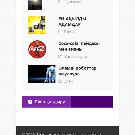
Оқиғалар
ЕҢ АҚЫЛДЫ
АДАМДАР
Тарих
Coca-cola: пайдасы
мен зияны
Жаңалықтар
Әлемді роботтар
жаулауда
Әлем
Пікір қалдыру
© 2026. Zhanaqorgan-tynysy.kz ақпараттық