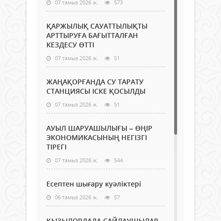
07 тамыз 2026 ж.
573
ҚАРЖЫЛЫҚ САУАТТЫЛЫҚТЫ
АРТТЫРУҒА БАҒЫТТАЛҒАН
КЕЗДЕСУ ӨТТІ
07 тамыз 2026 ж.
51
ЖАҢАҚОРҒАНДА СУ ТАРАТУ
СТАНЦИЯСЫ ІСКЕ ҚОСЫЛДЫ
07 тамыз 2026 ж.
51
АУЫЛ ШАРУАШЫЛЫҒЫ – ӨҢІР
ЭКОНОМИКАСЫНЫҢ НЕГІЗГІ
ТІРЕГІ
07 тамыз 2026 ж.
544
Есептен шығару куәліктері
06 тамыз 2026 ж.
57
ҚЫЗЫЛОРДАДА САЙЛАУШЫЛАР