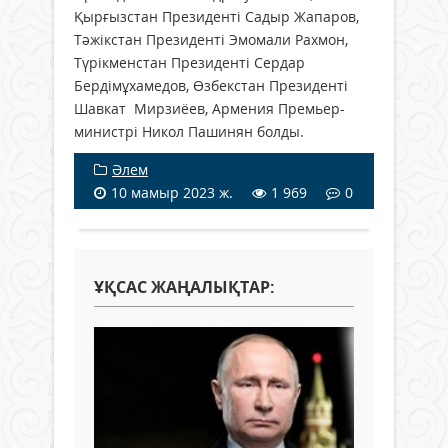
Қырғызстан Президенті Садыр Жапаров,
Тәжікстан Президенті Эмомали Рахмон,
Түрікменстан Президенті Сердар
Бердімұхамедов, Өзбекстан Президенті
Шавкат Мирзиёев, Армения Премьер-
министрі Никол Пашинян болды.
Әлем
10 мамыр 2023 ж.
1 969
0
ҰҚСАС ЖАҢАЛЫҚТАР: