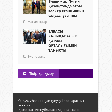
Владимир Путин
Қазақстанда атом
электр станциясын
салуды ұсынды
Жаңалықтар
ЕЛБАСЫ
ХАЛЫҚАРАЛЫҚ
ҚАРЖЫ
ОРТАЛЫҒЫМЕН
ТАНЫСТЫ
Экономика
Пікір қалдыру
© 2026. Zhanaqorgan-tynysy.kz ақпараттық
агенттігі.
Қазақстан Республикасы Ақпарат және