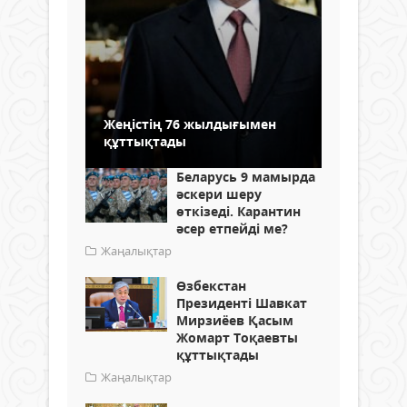
Жеңістің 76 жылдығымен
құттықтады
Беларусь 9 мамырда
әскери шеру
өткізеді. Карантин
әсер етпейді ме?
Жаңалықтар
Өзбекстан
Президенті Шавкат
Мирзиёев Қасым
Жомарт Тоқаевты
құттықтады
Жаңалықтар