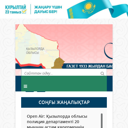
СОҢҒЫ ЖАҢАЛЫҚТАР
Open Air: Қызылорда облысы
полиция департаменті 20
мыңнан астам көрерменнің