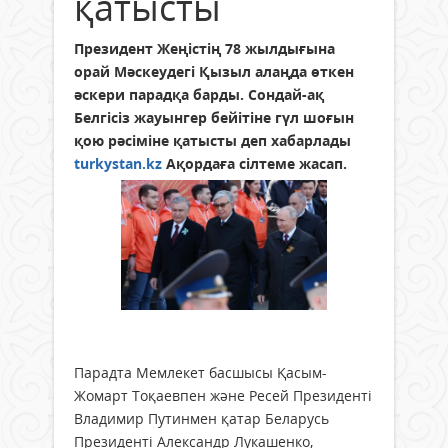
қатысты
Президент Жеңістің 78 жылдығына
орай Мәскеудегі Қызыл алаңда өткен
әскери парадқа барды. Сондай-ақ
Белгісіз жауынгер бейітіне гүл шоғын
қою рәсіміне қатысты деп хабарлады
turkystan.kz
Ақордаға сілтеме жасап.
Парадта Мемлекет басшысы Қасым-
Жомарт Тоқаевпен және Ресей Президенті
Владимир Путинмен қатар Беларусь
Президенті Александр Лукашенко,