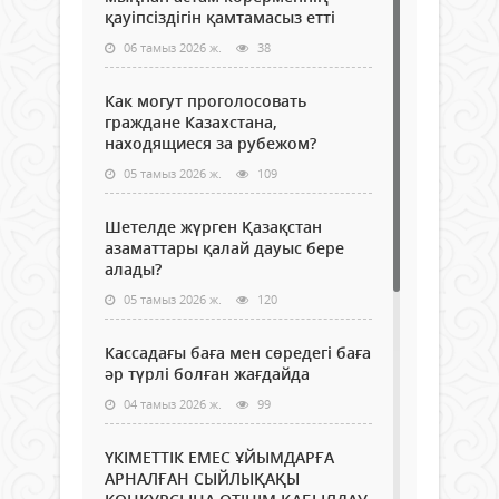
қауіпсіздігін қамтамасыз етті
06 тамыз 2026 ж.
38
Как могут проголосовать
граждане Казахстана,
находящиеся за рубежом?
05 тамыз 2026 ж.
109
Шетелде жүрген Қазақстан
азаматтары қалай дауыс бере
алады?
05 тамыз 2026 ж.
120
Кассадағы баға мен сөредегі баға
әр түрлі болған жағдайда
04 тамыз 2026 ж.
99
ҮКІМЕТТІК ЕМЕС ҰЙЫМДАРҒА
АРНАЛҒАН СЫЙЛЫҚАҚЫ