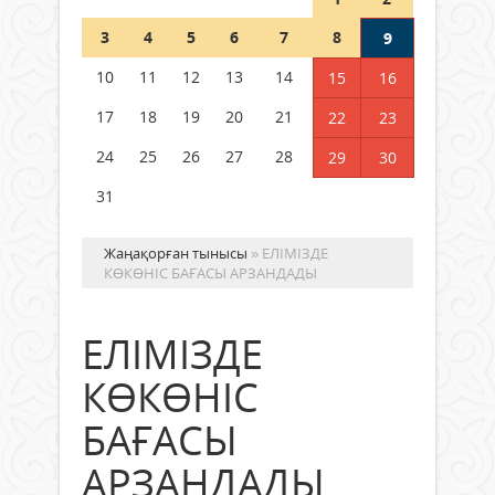
Шетелде жүрген Қазақстан
3
4
5
6
7
8
9
азаматтары қалай дауыс бере
алады?
10
11
12
13
14
15
16
05 тамыз 2026 ж.
171
17
18
19
20
21
22
23
24
25
26
27
28
29
30
31
Жаңақорған тынысы
» ЕЛІМІЗДЕ
КӨКӨНІС БАҒАСЫ АРЗАНДАДЫ
ЕЛІМІЗДЕ
КӨКӨНІС
БАҒАСЫ
АРЗАНДАДЫ