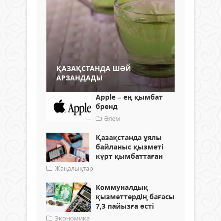
ҚАЗАҚСТАНДА ШӘЙ
АРЗАНДАДЫ
Apple – ең қымбат
бренд
Әлем
Қазақстанда ұялы
байланыс қызметі
күрт қымбаттаған
Жаңалықтар
Коммуналдық
қызметтердің бағасы
7,3 пайызға өсті
Экономика