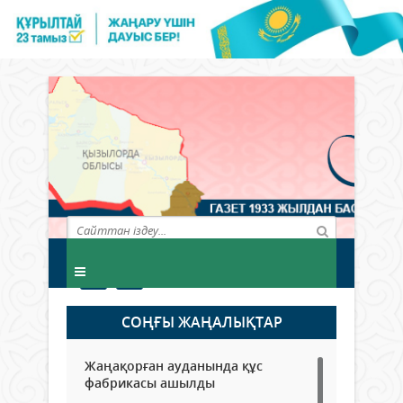
СОҢҒЫ ЖАҢАЛЫҚТАР
Жаңақорған ауданында құс
фабрикасы ашылды