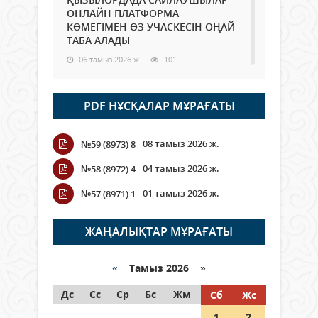
ОНЛАЙН ПЛАТФОРМА
КӨМЕГІМЕН ӨЗ УЧАСКЕСІН ОҢАЙ
ТАБА АЛАДЫ
06 тамыз 2026 ж.
101
Open Air: Қызылорда облысы
PDF НҰСҚАЛАР МҰРАҒАТЫ
полиция департаменті 20
мыңнан астам көрерменнің
қауіпсіздігін қамтамасыз етті
08 тамыз 2026 ж.
№59 (8973) 8
06 тамыз 2026 ж.
123
04 тамыз 2026 ж.
№58 (8972) 4
Wi-Fi ҚАБЫРҒА АРҚЫЛЫ ҚАЛАЙ
01 тамыз 2026 ж.
№57 (8971) 1
ӨТЕДІ?
06 тамыз 2026 ж.
278
ЖАҢАЛЫҚТАР МҰРАҒАТЫ
Как могут проголосовать
граждане Казахстана,
«
Тамыз 2026 »
находящиеся за рубежом?
Дс
Сс
Ср
Бс
Жм
Сб
Жс
05 тамыз 2026 ж.
160
1
2