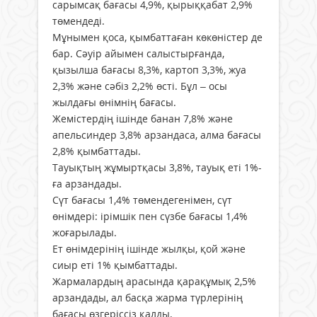
сарымсақ бағасы 4,9%, қырыққабат 2,9%
төмендеді.
Мұнымен қоса, қымбаттаған көкөністер де
бар. Сәуір айымен салыстырғанда,
қызылша бағасы 8,3%, картоп 3,3%, жуа
2,3% және сәбіз 2,2% өсті. Бұл – осы
жылдағы өнімнің бағасы.
Жемістердің ішінде банан 7,8% және
апельсиндер 3,8% арзандаса, алма бағасы
2,8% қымбаттады.
Тауықтың жұмыртқасы 3,8%, тауық еті 1%-
ға арзандады.
Сүт бағасы 1,4% төмендегенімен, сүт
өнімдері: ірімшік пен сүзбе бағасы 1,4%
жоғарылады.
Ет өнімдерінің ішінде жылқы, қой және
сиыр еті 1% қымбаттады.
Жармалардың арасында қарақұмық 2,5%
арзандады, ал басқа жарма түрлерінің
бағасы өзгеріссіз қалды.