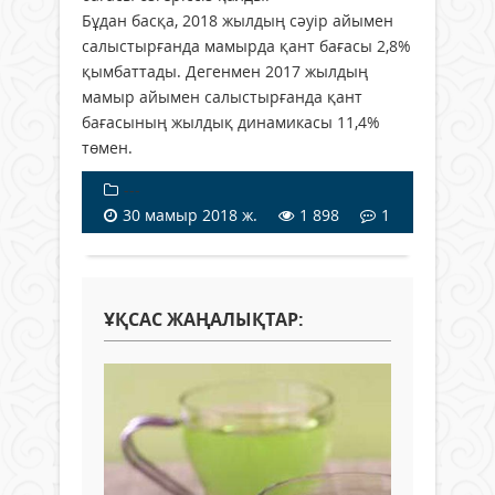
Бұдан басқа, 2018 жылдың сәуір айымен
салыстырғанда мамырда қант бағасы 2,8%
қымбаттады. Дегенмен 2017 жылдың
мамыр айымен салыстырғанда қант
бағасының жылдық динамикасы 11,4%
төмен.
---
30 мамыр 2018 ж.
1 898
1
ҰҚСАС ЖАҢАЛЫҚТАР: