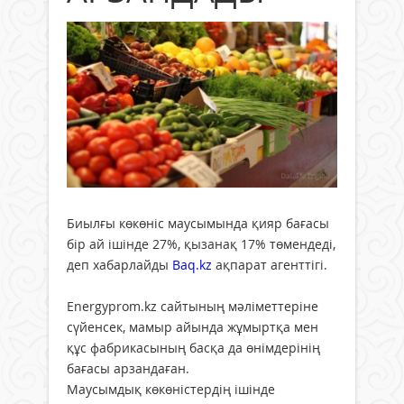
Биылғы көкөніс маусымында қияр бағасы
бір ай ішінде 27%, қызанақ 17% төмендеді,
деп хабарлайды
Вaq.kz
ақпарат агенттігі.
Еnergyprom.kz сайтының мәліметтеріне
сүйенсек, мамыр айында жұмыртқа мен
құс фабрикасының басқа да өнімдерінің
бағасы арзандаған.
Маусымдық көкөністердің ішінде