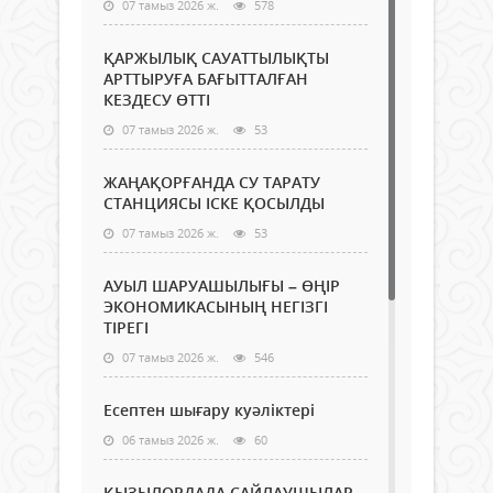
07 тамыз 2026 ж.
578
ҚАРЖЫЛЫҚ САУАТТЫЛЫҚТЫ
АРТТЫРУҒА БАҒЫТТАЛҒАН
КЕЗДЕСУ ӨТТІ
07 тамыз 2026 ж.
53
ЖАҢАҚОРҒАНДА СУ ТАРАТУ
СТАНЦИЯСЫ ІСКЕ ҚОСЫЛДЫ
07 тамыз 2026 ж.
53
АУЫЛ ШАРУАШЫЛЫҒЫ – ӨҢІР
ЭКОНОМИКАСЫНЫҢ НЕГІЗГІ
ТІРЕГІ
07 тамыз 2026 ж.
546
Есептен шығару куәліктері
06 тамыз 2026 ж.
60
ҚЫЗЫЛОРДАДА САЙЛАУШЫЛАР