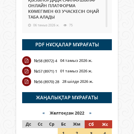
ОНЛАЙН ПЛАТФОРМА
КӨМЕГІМЕН ӨЗ УЧАСКЕСІН ОҢАЙ
ТАБА АЛАДЫ
06 тамыз 2026 ж.
75
Open Air: Қызылорда облысы
PDF НҰСҚАЛАР МҰРАҒАТЫ
полиция департаменті 20
мыңнан астам көрерменнің
қауіпсіздігін қамтамасыз етті
04 тамыз 2026 ж.
№58 (8972) 4
06 тамыз 2026 ж.
83
01 тамыз 2026 ж.
№57 (8971) 1
Wi-Fi ҚАБЫРҒА АРҚЫЛЫ ҚАЛАЙ
28 шілде 2026 ж.
№56 (8970) 28
ӨТЕДІ?
06 тамыз 2026 ж.
253
ЖАҢАЛЫҚТАР МҰРАҒАТЫ
Как могут проголосовать
граждане Казахстана,
«
Желтоқсан 2022
»
находящиеся за рубежом?
Дс
Сс
Ср
Бс
Жм
Сб
Жс
05 тамыз 2026 ж.
132
1
2
3
4