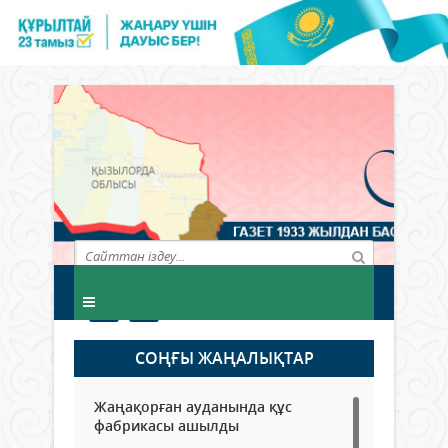
СОҢҒЫ ЖАҢАЛЫҚТАР
Жаңақорған ауданында құс
фабрикасы ашылды