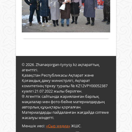
–
дала
атле
еңбе
желтоқсан
олх.
елді
-
2022 ж.
жеке
таяу
спор
541
хаба
алқа
оли
0
серв
сон
түрі.
Толығырақ
арқ
қата
Ол
тауа
құрғ
дүни
сату.
тасты
көп
Ола
елде
тауа
жақ
сату
дам
жән
жән
© 2026. Zhanaqorgan-tynysy.kz ақпараттық
саты
бізді
агенттігі.
алу
Ота
Қазақстан Республикасы Ақпарат және
арқ
Қоғамдық даму министрлігі, Ақпарат
да
пайд
комитетінің тіркеу туралы № KZ12VPY00052387
көпш
таба
куәлігі 21.07.2022 жылы берілген.
кеңі
Тауа
® Агенттік сайтында жарияланған барлық
тара
шын
мақалалар мен фото-бейне материалдардың
Міне
мәні
авторлық құқықтары қорғалған.
сон
Материалдарды пайдаланған жағдайда сілтеме
жоқ
бірі
жасалуы міндетті.
болу
ауы
мүмк
атле
Меншік иесі:
«Сыр медиа»
ЖШС.
Ең
Қаза