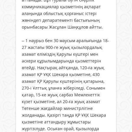
коммуникациялар қызметінің ақпарат
алаңында облыстық қорғаныс істері
жөніндегі депаратементі бастығының
орынбасары Жасұлан Шаңқұлов айтты.
– 1 наурыз бен 30 маусым аралығында 18-
27 жастағы 900-ге жуық қызылордалық
азамат еліміздің Қарулы күштері мен
әскери құрылымдарында қызметтерін
өтейді. Нақтырақ айтқанда, 120-ға жуық
азамат ҚР ҰҚК Шекара қызметіне, 430
азамат ҚР Қарулы күштерінің қатарына,
270-і Ұлттық ұланға жіберіледі. Сонымен
қатар, 15-ке жуық сарбаз Мемлекеттік
күзет қызметіне, ал 20-ға жуық азамат
Төтенше жағдайлар министрлігіне
жолданады. Қазіргі таңда ҚР ҰҚК Шекара
қызметіне аттандыру жұмыстары
жүргізілуде. Осыған орай, Қызылорда