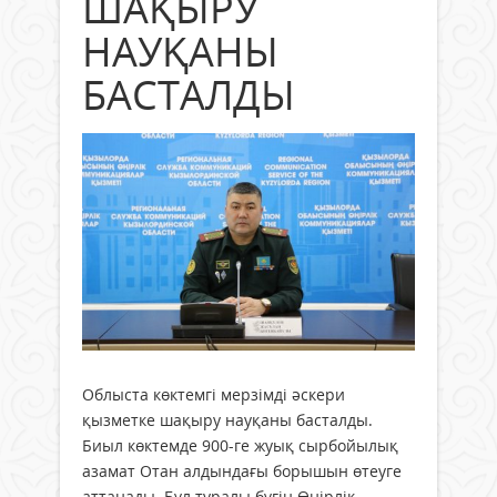
ШАҚЫРУ
НАУҚАНЫ
БАСТАЛДЫ
Облыста көктемгі мерзімді әскери
қызметке шақыру науқаны басталды.
Биыл көктемде 900-ге жуық сырбойылық
азамат Отан алдындағы борышын өтеуге
аттанады. Бұл туралы бүгін Өңірлік