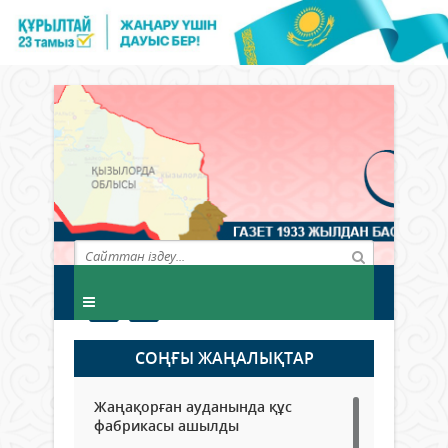
СОҢҒЫ ЖАҢАЛЫҚТАР
Жаңақорған ауданында құс
фабрикасы ашылды