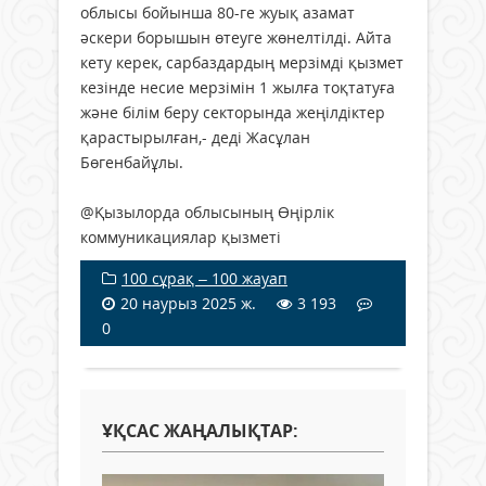
облысы бойынша 80-ге жуық азамат
әскери борышын өтеуге жөнелтілді. Айта
кету керек, сарбаздардың мерзімді қызмет
кезінде несие мерзімін 1 жылға тоқтатуға
және білім беру секторында жеңілдіктер
қарастырылған,- деді Жасұлан
Бөгенбайұлы.
@Қызылорда облысының Өңірлік
коммуникациялар қызметі
100 сұрақ – 100 жауап
20 наурыз 2025 ж.
3 193
0
ҰҚСАС ЖАҢАЛЫҚТАР: