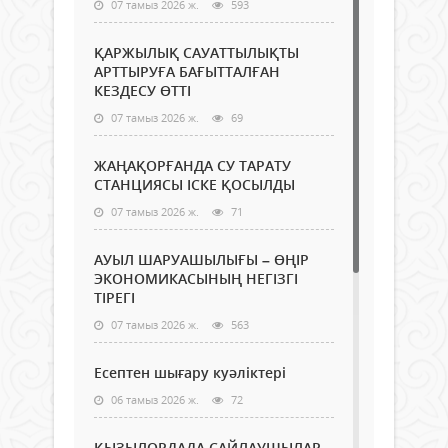
07 тамыз 2026 ж.
593
ҚАРЖЫЛЫҚ САУАТТЫЛЫҚТЫ
АРТТЫРУҒА БАҒЫТТАЛҒАН
КЕЗДЕСУ ӨТТІ
07 тамыз 2026 ж.
69
ЖАҢАҚОРҒАНДА СУ ТАРАТУ
СТАНЦИЯСЫ ІСКЕ ҚОСЫЛДЫ
07 тамыз 2026 ж.
71
АУЫЛ ШАРУАШЫЛЫҒЫ – ӨҢІР
ЭКОНОМИКАСЫНЫҢ НЕГІЗГІ
ТІРЕГІ
07 тамыз 2026 ж.
563
Есептен шығару куәліктері
06 тамыз 2026 ж.
72
ҚЫЗЫЛОРДАДА САЙЛАУШЫЛАР