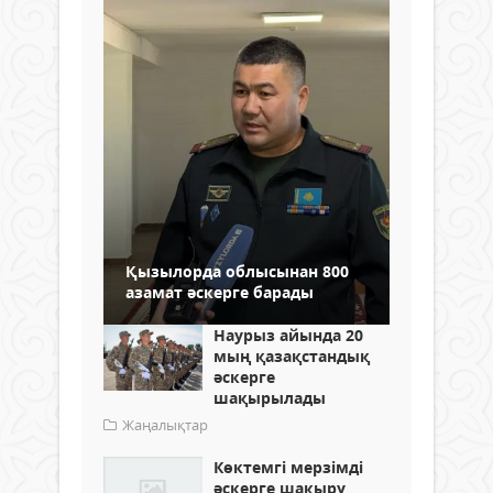
Қызылорда облысынан 800
азамат әскерге барады
Наурыз айында 20
мың қазақстандық
әскерге
шақырылады
Жаңалықтар
Көктемгі мерзімді
әскерге шақыру