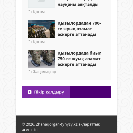
науқаны аяқталды
Қоғам
Қызылордадан 700-
ге жуық азамат
әскерге аттанады
Қоғам
Қызылордада биыл
750-ге жуық азамат
әскерге аттанады
Жаңалықтар
Пікір қалдыру
© 2026. Zhanaqorgan-tynysy.kz ақпараттық
агенттігі.