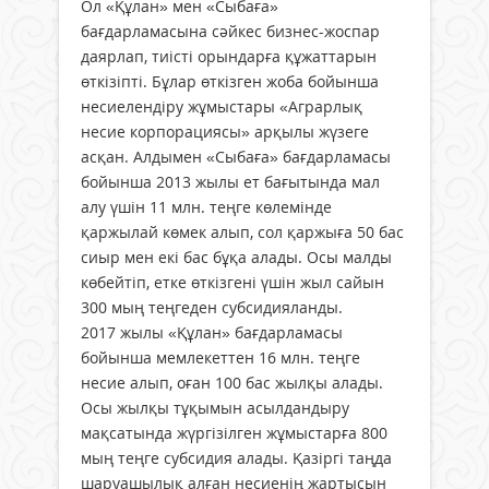
Ол «Құлан» мен «Сыбаға»
бағдарламасына сәйкес бизнес-жоспар
даярлап, тиісті орындарға құжаттарын
өткізіпті. Бұлар өткізген жоба бойынша
несиелендіру жұмыстары «Аграрлық
несие корпорациясы» арқылы жүзеге
асқан. Алдымен «Сыбаға» бағдарламасы
бойынша 2013 жылы ет бағытында мал
алу үшін 11 млн. теңге көлемінде
қаржылай көмек алып, сол қаржыға 50 бас
сиыр мен екі бас бұқа алады. Осы малды
көбейтіп, етке өткізгені үшін жыл сайын
300 мың теңгеден субсидияланды.
2017 жылы «Құлан» бағдарламасы
бойынша мемлекеттен 16 млн. теңге
несие алып, оған 100 бас жылқы алады.
Осы жылқы тұқымын асылдандыру
мақсатында жүргізілген жұмыстарға 800
мың теңге субсидия алады. Қазіргі таңда
шаруашылық алған несиенің жартысын