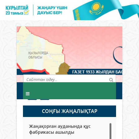
СОҢҒЫ ЖАҢАЛЫҚТАР
Жаңақорған ауданында құс
фабрикасы ашылды