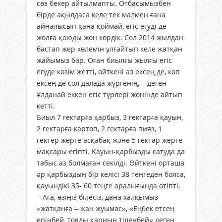
сөз бекер айтылмапты. Отбасымызбен
бірде ақылдаса келе тек малмен ғана
айналысып қана қоймай, егіс егуді де
жолға қоюды жөн көрдік. Сол 2014 жылдан
бастап жер көлемін ұлғайтып келе жатқан
жайымыз бар. Оған биылғы жылғы егіс
егуде көзім жетті, өйткені аз ексең де, көп
ексең де сол далада жүргенің, – деген
Ұлданай еккен егіс түрлері жөнінде айтып
кетті.
Биыл 7 гектарға қарбыз, 3 гектарға қауын,
2 гектарға картоп, 2 гектарға пияз, 1
гектер жерге асқабақ және 5 гектар жерге
мақсары егіпті. Қауын-қарбызды сатуда да
табыс аз болмаған секілді. Өйткені орташа
әр қарбыздың бір келісі 38 теңгеден болса,
қауындікі 35- 60 теңге аралығында өтіпті.
– Аға, өзіңіз білесіз, дана халқымыз
«жатқанға – жан жуымас», «Еңбек етсең
ерінбей, тояды қарның тіленбей» деген