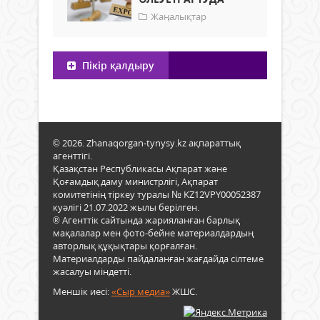
Жаңалықтар
Пікір қалдыру
© 2026. Zhanaqorgan-tynysy.kz ақпараттық
агенттігі.
Қазақстан Республикасы Ақпарат және
Қоғамдық даму министрлігі, Ақпарат
комитетінің тіркеу туралы № KZ12VPY00052387
куәлігі 21.07.2022 жылы берілген.
® Агенттік сайтында жарияланған барлық
мақалалар мен фото-бейне материалдардың
авторлық құқықтары қорғалған.
Материалдарды пайдаланған жағдайда сілтеме
жасалуы міндетті.
Меншік иесі:
«Сыр медиа»
ЖШС.