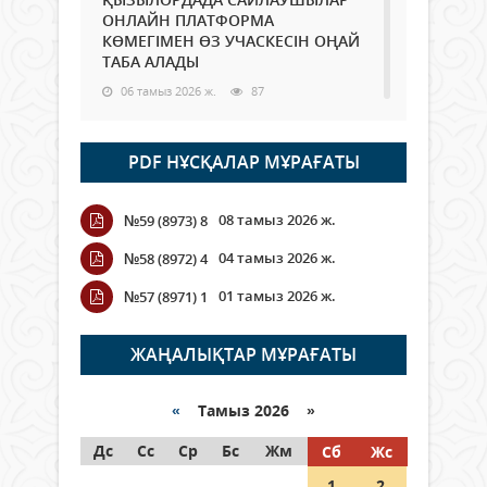
ОНЛАЙН ПЛАТФОРМА
КӨМЕГІМЕН ӨЗ УЧАСКЕСІН ОҢАЙ
ТАБА АЛАДЫ
06 тамыз 2026 ж.
87
Open Air: Қызылорда облысы
PDF НҰСҚАЛАР МҰРАҒАТЫ
полиция департаменті 20
мыңнан астам көрерменнің
қауіпсіздігін қамтамасыз етті
08 тамыз 2026 ж.
№59 (8973) 8
06 тамыз 2026 ж.
97
04 тамыз 2026 ж.
№58 (8972) 4
Wi-Fi ҚАБЫРҒА АРҚЫЛЫ ҚАЛАЙ
01 тамыз 2026 ж.
№57 (8971) 1
ӨТЕДІ?
06 тамыз 2026 ж.
265
ЖАҢАЛЫҚТАР МҰРАҒАТЫ
Как могут проголосовать
граждане Казахстана,
«
Тамыз 2026 »
находящиеся за рубежом?
Дс
Сс
Ср
Бс
Жм
Сб
Жс
05 тамыз 2026 ж.
146
1
2