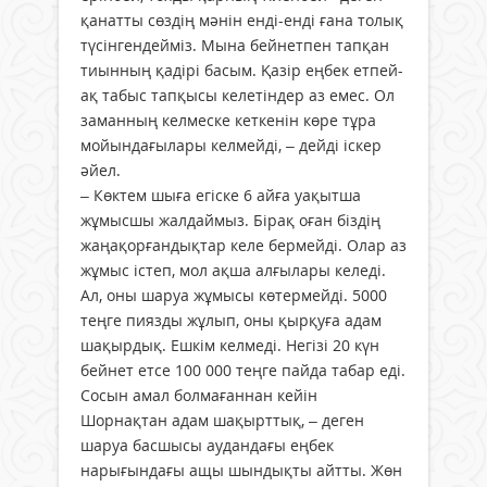
қанатты сөздің мәнін енді-енді ғана толық
түсінгендейміз. Мына бейнетпен тапқан
тиынның қадірі басым. Қазір еңбек етпей-
ақ табыс тапқысы келетіндер аз емес. Ол
заманның келмеске кеткенін көре тұра
мойындағылары келмейді, – дейді іскер
әйел.
– Көктем шыға егіске 6 айға уақытша
жұмысшы жалдаймыз. Бірақ оған біздің
жаңақорғандықтар келе бермейді. Олар аз
жұмыс істеп, мол ақша алғылары келеді.
Ал, оны шаруа жұмысы көтермейді. 5000
теңге пиязды жұлып, оны қырқуға адам
шақырдық. Ешкім келмеді. Негізі 20 күн
бейнет етсе 100 000 теңге пайда табар еді.
Сосын амал болмағаннан кейін
Шорнақтан адам шақырттық, – деген
шаруа басшысы аудандағы еңбек
нарығындағы ащы шындықты айтты. Жөн