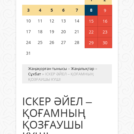
Шетелде жүрген Қазақстан
3
4
5
6
7
8
9
азаматтары қалай дауыс бере
алады?
10
11
12
13
14
15
16
05 тамыз 2026 ж.
157
17
18
19
20
21
22
23
24
25
26
27
28
29
30
31
Жаңақорған тынысы
»
Жаңалықтар
»
Сұхбат
» ІСКЕР ӘЙЕЛ – ҚОҒАМНЫҢ
ҚОЗҒАУШЫ КҮШІ
ІСКЕР ӘЙЕЛ –
ҚОҒАМНЫҢ
ҚОЗҒАУШЫ