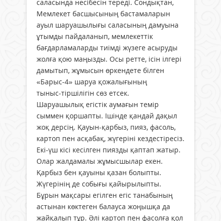
саласында несібесін тереді. Сондықтан,
Мемлекет басшысының бастамаларын
ауыл шаруашылығы саласының дамуына
ұтымды пайдаланып, мемлекеттік
бағдарламаларды тиімді жүзеге асыруды
жолға қою маңызды. Осы ретте, ісін ілгері
дамытып, жұмысын өркендете білген
«Барыс-4» шаруа қожалығының
тыныс-тіршілігін сөз етсек.
Шаруашылық егістік аумағын темір
сыммен қоршапты. Ішінде қандай дақыл
жоқ дерсің. Қауын-қарбыз, пияз, фасоль,
картоп пен асқабақ, жүгеріні кездестіресіз.
Екі-үш кісі кесілген пиязды қаптап жатыр.
Олар жалдамалы жұмысшылар екен.
Қарбыз бен қауыны қазан болыпты.
Жүгерінің де собығы қайырылыпты.
Бұрын мақсары егілген егіс танабының
астынан көктеген балауса жоңышқа да
жайқалып тұр. Әлі картоп пен фасолға қол