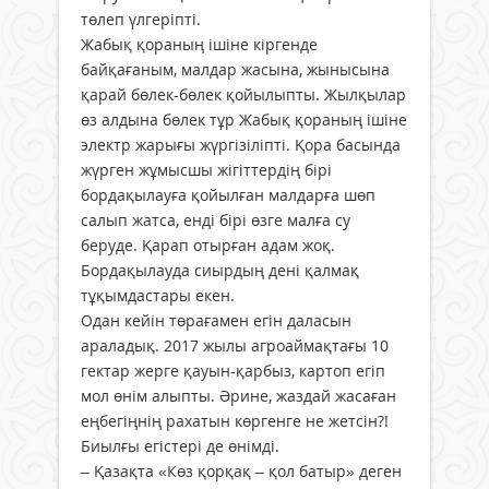
төлеп үлгеріпті.
Жабық қораның ішіне кіргенде
байқағаным, малдар жасына, жынысына
қарай бөлек-бөлек қойылыпты. Жылқылар
өз алдына бөлек тұр Жабық қораның ішіне
электр жарығы жүргізіліпті. Қора басында
жүрген жұмысшы жігіттердің бірі
бордақылауға қойылған малдарға шөп
салып жатса, енді бірі өзге малға су
беруде. Қарап отырған адам жоқ.
Бордақылауда сиырдың дені қалмақ
тұқымдастары екен.
Одан кейін төрағамен егін даласын
араладық. 2017 жылы агроаймақтағы 10
гектар жерге қауын-қарбыз, картоп егіп
мол өнім алыпты. Әрине, жаздай жасаған
еңбегіңнің рахатын көргенге не жетсін?!
Биылғы егістері де өнімді.
– Қазақта «Көз қорқақ – қол батыр» деген