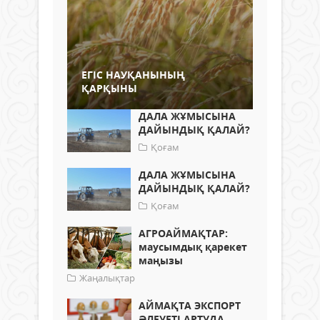
ЕГІС НАУҚАНЫНЫҢ
ҚАРҚЫНЫ
ДАЛА ЖҰМЫСЫНА
ДАЙЫНДЫҚ ҚАЛАЙ?
Қоғам
ДАЛА ЖҰМЫСЫНА
ДАЙЫНДЫҚ ҚАЛАЙ?
Қоғам
АГРОАЙМАҚТАР:
маусымдық қарекет
маңызы
Жаңалықтар
АЙМАҚТА ЭКСПОРТ
ӘЛЕУЕТІ АРТУДА