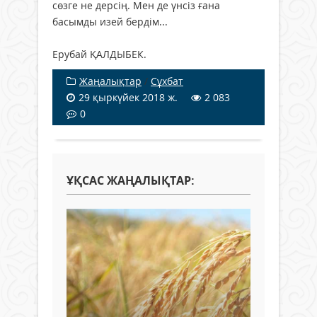
сөзге не дерсің. Мен де үнсіз ғана
басымды изей бердім...
Ерубай ҚАЛДЫБЕК.
Жаңалықтар
/
Сұхбат
29 қыркүйек 2018 ж.
2 083
0
ҰҚСАС ЖАҢАЛЫҚТАР: