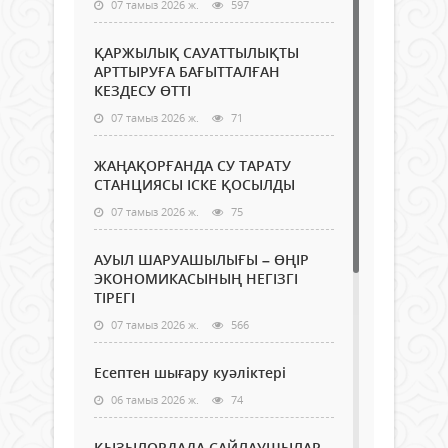
07 тамыз 2026 ж.
597
ҚАРЖЫЛЫҚ САУАТТЫЛЫҚТЫ
АРТТЫРУҒА БАҒЫТТАЛҒАН
КЕЗДЕСУ ӨТТІ
07 тамыз 2026 ж.
71
ЖАҢАҚОРҒАНДА СУ ТАРАТУ
СТАНЦИЯСЫ ІСКЕ ҚОСЫЛДЫ
07 тамыз 2026 ж.
75
АУЫЛ ШАРУАШЫЛЫҒЫ – ӨҢІР
ЭКОНОМИКАСЫНЫҢ НЕГІЗГІ
ТІРЕГІ
07 тамыз 2026 ж.
566
Есептен шығару куәліктері
06 тамыз 2026 ж.
74
ҚЫЗЫЛОРДАДА САЙЛАУШЫЛАР