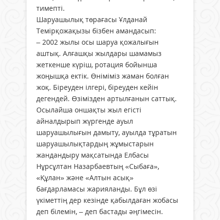
тимепті.
Шаруашылық төрағасы Ұлданай
Темірқожақызы бізбен амандасып:
– 2002 жылы осы шаруа қожалығын
аштық. Алғашқы жылдары шамамыз
жеткенше күріш, ротация бойынша
жоңышқа ектік. Өніміміз жаман болған
жоқ. Біреуден ілгері, біреуден кейін
дегендей. Өзімізден артылғанын саттық.
Осылайша оншақты жыл егісті
айналдырып жүргенде ауыл
шаруашылығын дамыту, ауылда тұратын
шаруашылықтардың жұмыстарын
жандандыру мақсатында Елбасы
Нұрсұлтан Назарбаевтың «Сыбаға»,
«Құлан» және «Алтын асық»
бағдарламасы жарияланды. Бұл өзі
үкіметтің дер кезінде қабылдаған жобасы
деп білемін, – деп бастады әңгімесін.